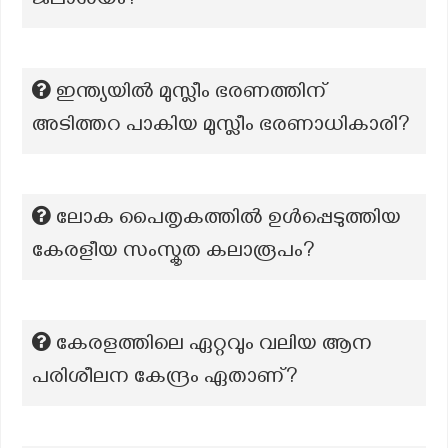
ജലാശയം?
ഇന്ത്യയിൽ മുസ്ലീം ഭരണത്തിന്
അടിത്തറ പാകിയ മുസ്ലീം ഭരണാധികാരി?
ലോക പൈതൃകത്തിൽ ഉൾപ്പെടുത്തിയ
കേരളീയ സംസ്കൃത കലാരൂപം?
കേരളത്തിലെ ഏറ്റവും വലിയ ആന
പരിശീലന കേന്ദ്രം ഏതാണ്?