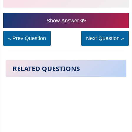
Show Answer
« Prev Question
Next Question »
RELATED QUESTIONS