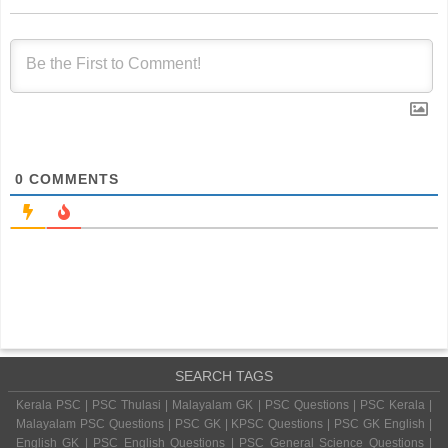
0
COMMENTS
SEARCH TAGS
Kerala PSC | PSC Thulasi | Malayalam GK | PSC Questions | PSC Kerala |
Malayalam PSC Questions | PSC GK | KPSC Questions | PSC GK English |
English GK | PSC English Questions | PSC General Science Questions |