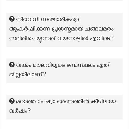
നിരവധി സഞ്ചാരികളെ
ആകർഷിക്കുന്ന പ്രശസ്തമായ ചങ്ങലമരം
സ്ഥിതിചെയ്യുന്നത് വയനാട്ടിൽ എവിടെ?
വക്കം മൗലവിയുടെ ജന്മസ്ഥലം ഏത്
ജില്ലയിലാണ്?
മറാത്ത പേഷ്വാ ഭരണത്തിൻ കീഴിലായ
വർഷം?