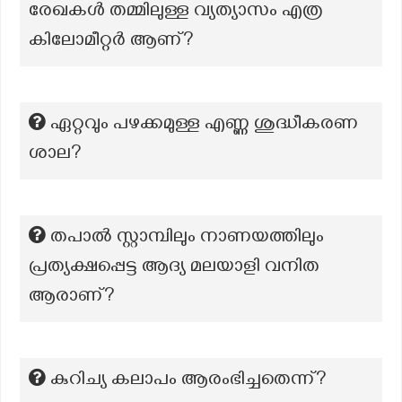
രേഖകൾ തമ്മിലുള്ള വ്യത്യാസം എത്ര
കിലോമീറ്റർ ആണ്?
ഏറ്റവും പഴക്കമുള്ള എണ്ണ ശുദ്ധീകരണ
ശാല?
തപാൽ സ്റ്റാമ്പിലും നാണയത്തിലും
പ്രത്യക്ഷപ്പെട്ട ആദ്യ മലയാളി വനിത
ആരാണ്?
കുറിച്യ കലാപം ആരംഭിച്ചതെന്ന്?