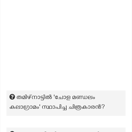
തമിഴ്നാട്ടിൽ 'ചോള മണ്ഡലം
കലാഗ്രാമം' സ്ഥാപിച്ച ചിത്രകാരൻ?