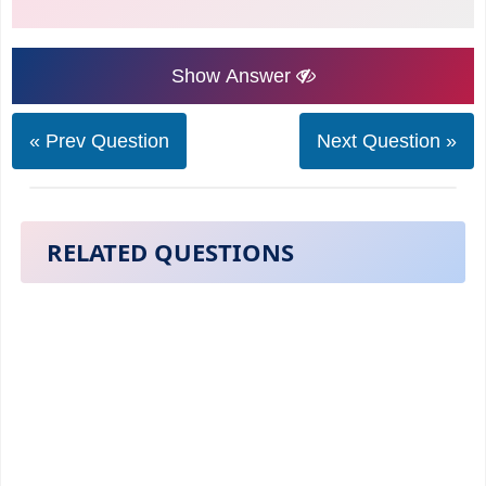
Show Answer
« Prev Question
Next Question »
RELATED QUESTIONS