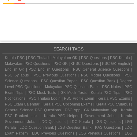
SEARCH TAGS
Kerala PSC | PSC Thulasi | Malayalam GK | PSC Questions | PSC Kerala |
Malayalam PSC Questions | PSC GK | KPSC Questions | PSC GK English |
English GK | PSC English Questions | PSC General Science Questions |
PSC Syllabus | PSC Previous Questions | PSC Model Questions | PSC
Science Questions | PSC Question Paper | PSC Question Bank | Degree
Level PSC Questions | Malayalam PSC Question Bank | PSC Notes | PSC
Exam Tips | PSC Mock Tests | GK Mock Tests | Kerala PSC Tips | PSC
Notifications | PSC Thulasi Login | PSC Profile Login | Kerala PSC Exams |
PSC Exam Calendar | Kerala PSC Upcoming Exams | Kerala PSC Syllabus |
General Science PSC Questions | PSC App | GK Malayalam App | Kerala
PSC Ranked Lists | Kerala PSC Helper | Government Jobs | Kerala
Government Jobs | LDC Questions | LDC Kerala | LGS Questions | LGS
Kerala | LDC Question Bank | LGS Question Bank | KAS Questions | LDC
Exam Pattern | LDC Previous Questions | LGS Previous Questions | LGS