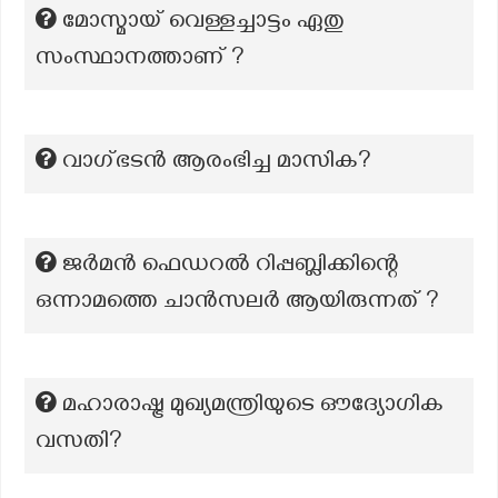
മോസ്മായ് വെള്ളച്ചാട്ടം ഏതു
സംസ്ഥാനത്താണ് ?
വാഗ്ഭടന്‍ ആരംഭിച്ച മാസിക?
ജർമൻ ഫെഡറൽ റിപ്പബ്ലിക്കിന്റെ
ഒന്നാമത്തെ ചാൻസലർ ആയിരുന്നത് ?
മഹാരാഷ്ട്ര മുഖ്യമന്ത്രിയുടെ ഔദ്യോഗിക
വസതി?