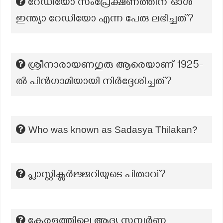
റേഡിയോ സംപ്രേക്ഷണത്തിന് ഓള്‍
ഇന്ത്യാ റേഡിയോ എന്ന പേരു ലഭിച്ചത്?
ശ്രീനാരായണഗുരു ആരെയാണ് 1925-
ൽ പിൻഗാമിയായി നിർദ്ദേശിച്ചത്?
Who was known as Sadasya Thilakan?
പ്ലാസ്റ്റിക്സർജ്ജറിയുടെ പിതാവ്?
കേരളത്തിലെ ആദ്യ സമ്പൂര്‍ണ്ണ