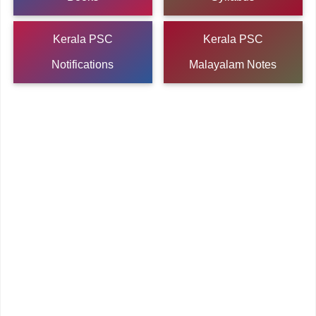
Kerala PSC
Kerala PSC
Notifications
Malayalam Notes