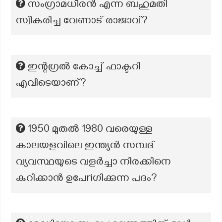
സംഗ്രാമധീരൻ എന്ന ബഹുമതി
സ്വീകരിച്ച വേണാട് രാജാവ്?
ഇന്റഗ്രൽ കോച്ച് ഫാക്ടറി
എവിടെയാണ്?
1950 മുതൽ 1980 വരെയുള്ള
കാലയളവിലെ ഇന്ത്യൻ സമ്പദ്
വ്യവസ്ഥയുടെ വളർച്ചാ നിരക്കിനെ
കുറിക്കാൻ ഉപേriഗിക്കുന്ന പദം?