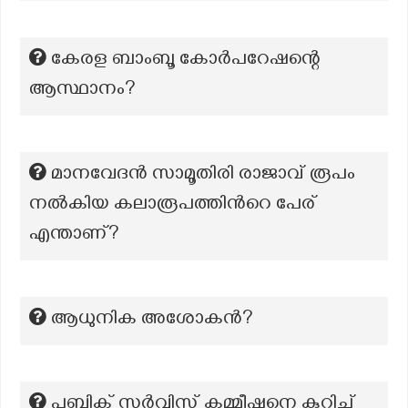
കേരള ബാംബൂ കോർപറേഷന്റെ
ആസ്ഥാനം?
മാനവേദന്‍ സാമൂതിരി രാജാവ് രൂപം
നല്‍കിയ കലാരൂപത്തിന്‍റെ പേര്
എന്താണ്?
ആധുനിക അശോകൻ?
പബ്ലിക് സർവ്വിസ് കമ്മീഷനെ കുറിച്ച്