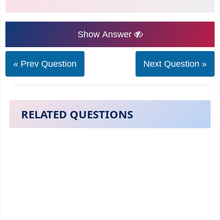
Show Answer
« Prev Question
Next Question »
RELATED QUESTIONS