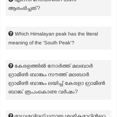
എം.സി റോഡിന്‍റെ പണി
ആരംഭിച്ചത്?
Which Himalayan peak has the literal
meaning of the 'South Peak'?
കേരളത്തിൽ നോർത്ത് മലബാർ
ഗ്രാമീൺ ബാങ്കും സൗത്ത് മലബാർ
ഗ്രാമീൺ ബാങ്കും ലയിച്ച് കേരളാ ഗ്രാമീൺ
ബാങ്ക് രൂപംകൊണ്ട വർഷം?