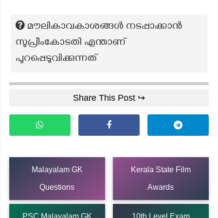
മൗലികാവകാശങ്ങൾ നടപ്പാക്കാൻ
സുപ്രീംകോടതി എന്താണ്
പുറപ്പെടുവിക്കുന്നത്
Share This Post ↪
Malayalam GK
Kerala State Film
Questions
Awards
PSC Malayalam GK
10th Level Exam