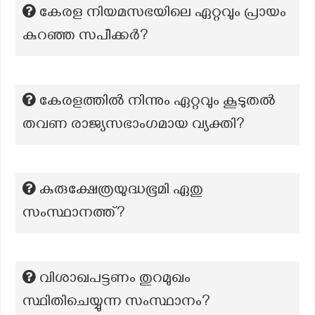
കേരള നിയമസഭയിലെ ഏറ്റവും പ്രായം
കുറഞ്ഞ സപീക്കർ?
കേരളത്തില്‍ നിന്നും ഏറ്റവും കൂടുതല്‍
തവണ രാജ്യസഭാംഗമായ വ്യക്തി?
കുരുക്ഷേത്രയുദ്ധഭൂമി ഏതു
സംസ്ഥാനത്ത്?
വിശാഖപട്ടണം തുറമുഖം
സ്ഥിതിചെയ്യുന്ന സംസ്ഥാനം?