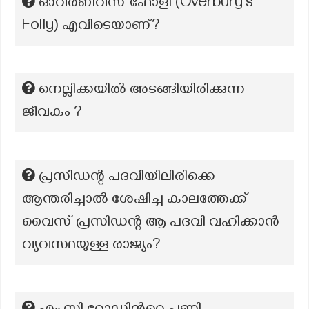
ഓവർബറീസ് ഫോളി (Overbury's
Folly) എവിടെയാണ്?
നെല്ലിക്കയിൽ അടങ്ങിയിരിക്കുന്ന
ജീവകം ?
പ്രസിഡന്റ പദവിയിലിരിക്കെ
ആന്തരിച്ചാൽ ശേഷിച്ച കാലത്തേക്ക്
വൈസ് പ്രസിഡന്റ ആ പദവി വഹിക്കാൻ
വ്യവസ്ഥയുള്ള രാജ്യം?