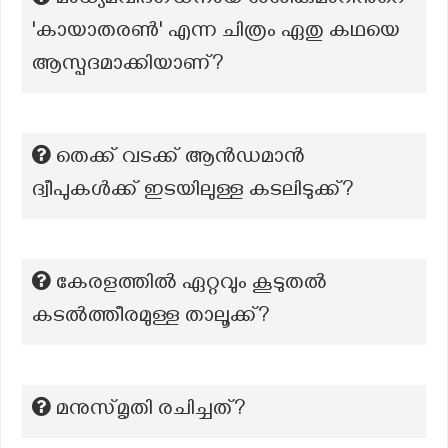
മാധ്യമവിദഗ്ധനായ ശശികുമാറിന്‍റെ
'കായാതരണ്‍' എന്ന ചിത്രം ഏതു കഥയെ
ആസ്പദമാക്കിയാണ്?
തെക്ക് വടക്ക് ആൻഡമാൻ
ദ്വീപുകൾക്ക് ഇടയിലുള്ള കടലിടുക്ക്?
കേരളത്തില്‍ ഏറ്റവും കൂടുതല്‍
കടല്‍ത്തീരമുള്ള താലൂക്ക്?
മനുസ്മൃതി രചിച്ചത്?