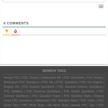
0
COMMENTS
SEARCH TAGS
Kerala PSC | PSC Thulasi | Malayalam GK | PSC Questions | PSC Kerala |
Malayalam PSC Questions | PSC GK | KPSC Questions | PSC GK English |
English GK | PSC English Questions | PSC General Science Questions |
PSC Syllabus | PSC Previous Questions | PSC Model Questions | PSC
Science Questions | PSC Question Paper | PSC Question Bank | Degree
Level PSC Questions | Malayalam PSC Question Bank | PSC Notes | PSC
Exam Tips | PSC Mock Tests | GK Mock Tests | Kerala PSC Tips | PSC