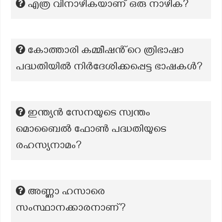
എത്ര വിനാഴികയാണ് ഒരു നാഴിക?
കോത്താരി കമ്മീഷൻ്റെ ത്രിഭാഷാ
പദ്ധതിയിൽ നിർദേശിക്കപ്പെട്ട ഭാഷകൾ?
ഇന്ത്യൻ സേനയുടെ സ്വന്തം
മൊബൈൽ ഫോൺ പദ്ധതിയുടെ
രഹസ്യനാമം?
അണ്ണാ ഹസാരെ
സംസ്ഥാനക്കാരനാണ്?