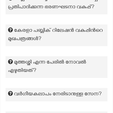
പ്രതിപാദിക്കുന്ന ഭരണഘടനാ വകുപ്പ്?
കേരളാ പബ്ലിക് റിലേഷന്‍ വകുപ്പിന്‍റെ
മുഖപത്രങ്ങള്‍?
മുത്തശ്ശി എന്ന പേരിൽ നോവൽ
എഴുതിയത്?
വർഗീയകലാപം നേരിടാനുള്ള സേന?