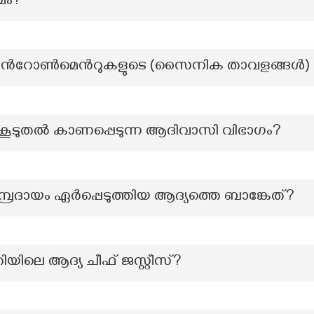
വം?
്‍റോണ്‍മെന്‍റുകളുടെ (സൈനിക താവളങ്ങള്‍)
 കൂടുതൽ കാണപ്പെടുന്ന ആദിവാസി വിഭാഗം?
്പ്രദായം ഏർപ്പെടുത്തിയ ആദ്യത്തെ ബാങ്കേത്?
ലെ ആദ്യ ചീഫ് ജസ്റ്റീസ്?