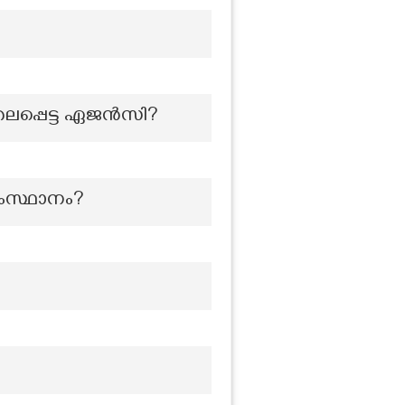
തലപ്പെട്ട ഏജൻസി?
സംസ്ഥാനം?