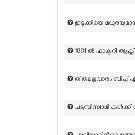
ഇടുക്കിയെ മധുരയുമായി
1881 ൽ ഫാക്ടറി ആക്റ
തിരുമുല്ലവാരം ബീച്ച്
ചട്ടമ്പിസ്വാമി കൾക്ക