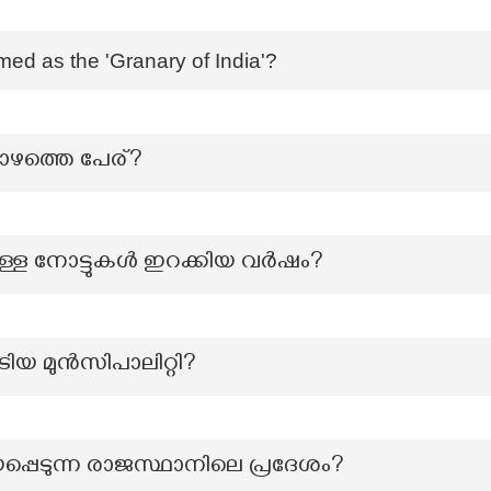
rmed as the 'Granary of India'?
പോഴത്തെ പേര്?
ുള്ള നോട്ടുകൾ ഇറക്കിയ വർഷം?
ൂടിയ മുൻസിപാലിറ്റി?
പ്പെടുന്ന രാജസ്ഥാനിലെ പ്രദേശം?