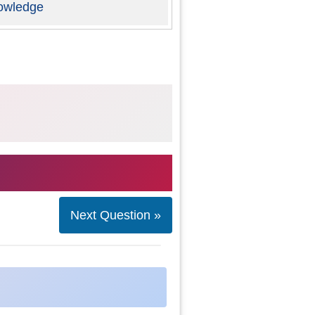
owledge
Next Question »