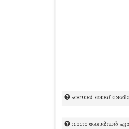
ഹസാരി ബാഗ് ദേശീയോ
വാഗാ ബോർഡർ ഏത് രാജ്