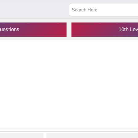
uestions
10th Le