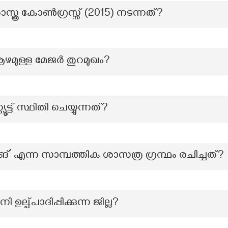
്ത്ര കോൺഗ്രസ്സ് (2015) നടന്നത്?
ആഴമുള്ള മേജർ തുറമുഖം?
ട്ട് സ്ഥിതി ചെയ്യുന്നത്?
ങ്’ എന്ന സാമ്പത്തിക ശാസത്ര ഗ്രന്ഥം രചിച്ചത്?
ി ഉല്പ്പാദിപ്പിക്കുന്ന ജില്ല?