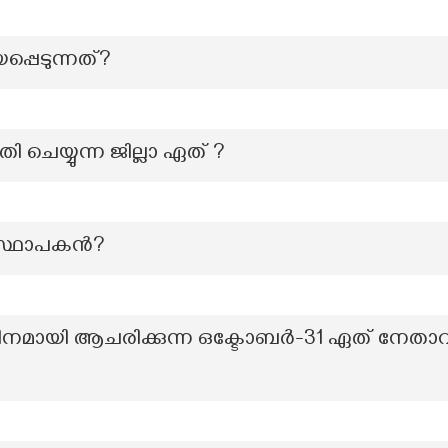
പ്പെടുന്നത്?
ി ചെയ്യുന്ന ജില്ലാ ഏത് ?
െ സ്ഥാപകന്‍?
മായി ആചരിക്കുന്ന ഒക്ടോബർ-31 ഏത് നേതാവ് വ