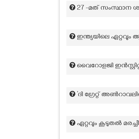
27 -മത് സംസ്ഥാന ശാസ
ഇന്ത്യയിലെ ഏറ്റവും 
വൈറോളജി ഇൻസ്റ്റിറ്റ്യൂ
‘ദി ഗ്രേറ്റ് അൺറാവലി
ഏറ്റവും കൂടുതല്‍ മരച്ചീന