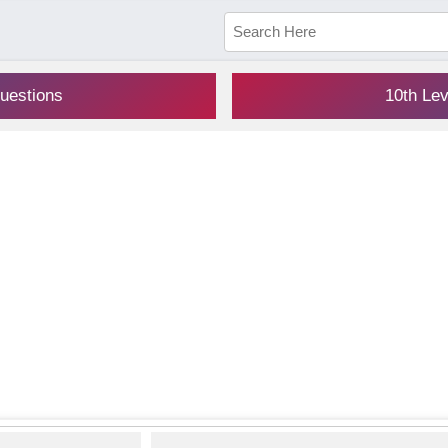
uestions
10th Le