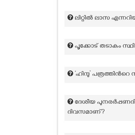
ലിറ്റിൽ ലാസ എന്നറിയ
പൂക്കോട് തടാകം സ്ഥിത
‘ഹിന്ദു’ പത്രത്തിന്‍റ
ദേശീയ പുനരർപ്പണദിന
ദിവസമാണ്?