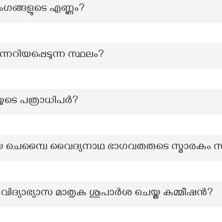
ംഗങ്ങളുടെ എണ്ണം?
റിയപ്പെടുന്ന സ്ഥലം?
യുടെ പത്രാധിപർ?
ചെമ്പൈ വൈദ്യനാഥ ഭാഗവതരുടെ സ്മാരകം സ്ഥി
ള വിദ്യാഭ്യാസ മാതൃക ശുപാർശ ചെയ്ത കമ്മീഷൻ?