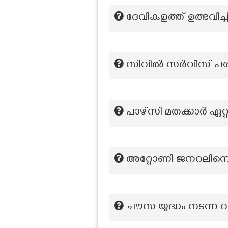
ദേവികുളത്ത് ഉത്ഭവിച്ച
സിവിൽ സർവീസ് പരീക്ഷ
പാഴ്സി മതക്കാർ ഏറ്
അറ്റോണി ജനറലിനെ കു
ചൗസ യുദ്ധം നടന്ന