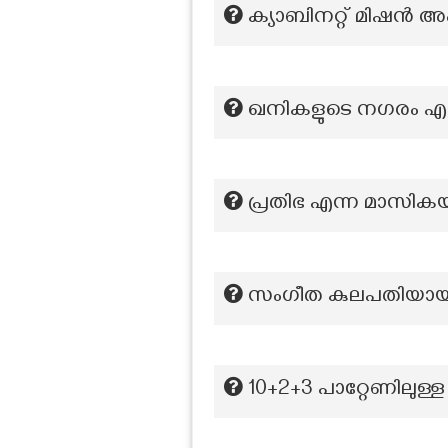
ക്യാബിനറ്റ് മിഷൻ അ
ഖനികളുടെ നഗരം എന്ന
പ്രതിഭ എന്ന മാസിക
സംഗീത കുലപതിയായ 
10+2+3 പാറ്റേണിലുള്