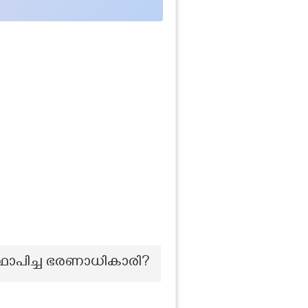
ഥാപിച്ച ഭരണാധികാരി?