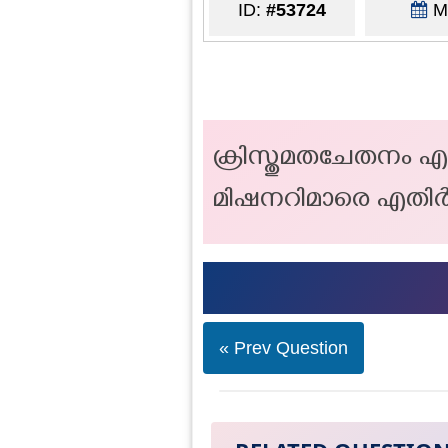
ID:
#53724
Ma
ക്രിസ്തുമതചേതനം എ
മിഷനറിമാരെ എതി
« Prev Question