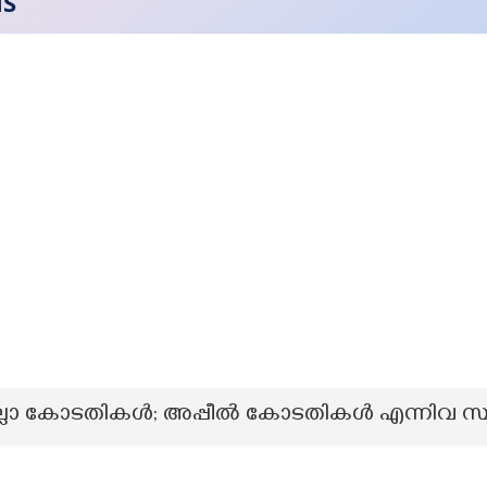
NS
ല്ലാ കോടതികൾ; അപ്പീൽ കോടതികൾ എന്നിവ സ്