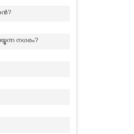
കാരൻ?
്യുന്ന നഗരം?