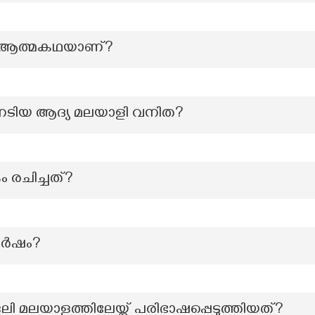
െ ആത്മകഥയാണ്?
ടിയ ആദ്യ മലയാളി വനിത?
ം രചിച്ചത്?
 വർഷം?
ി മലയാളത്തിലേയ്ക്ക് പരിഭാഷപ്പെടുത്തിയത്?