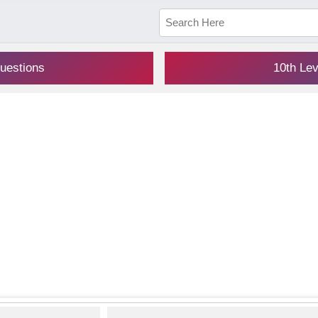
uestions
10th Le