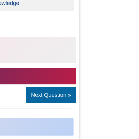
owledge
Next Question »