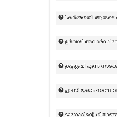
‘ കർമ്മഗതി’ ആരുട
ഉർവശി അവാർഡ് നേ
കൂട്ടുകൃഷി എന്ന നാടക
പ്ലാസി യുദ്ധം നടന്ന
ടാഗോറിന്റെ ഗീതാഞ്ജല