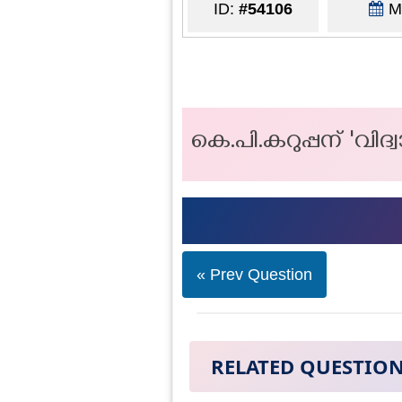
ID:
#54106
Ma
കെ.പി.കറുപ്പന് 'വി
« Prev Question
RELATED QUESTIO