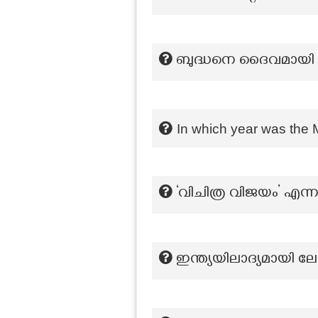
ബുദ്ധനെ ദൈവമായി ആ
In which year was the 
‘വിചിത്ര വിജയം’ എന്
ഇന്ത്യയിലാദ്യമായി ല