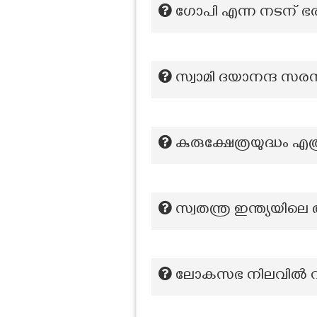
ഗോപി എന്ന നടന് ഭരത
സ്വാമി ദയാനന്ദ സര
കുരുക്ഷേത്രയുദ്ധം എത
സ്വതന്ത്ര ഇന്ത്യയി
ലോകസഭ നിലവിൽ വ