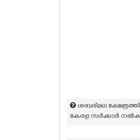
ശബരിമല ക്ഷേത്രത്തില
കേരള സർക്കാർ നൽകുന