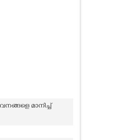
േവനങ്ങളെ മാനിച്ച്