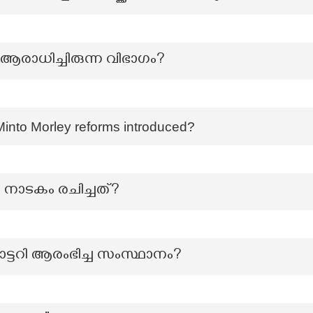
രാധിച്ചിരുന്ന വിഭാഗം?
Minto Morley reforms introduced?
ന നാടകം രചിച്ചത്?
ോട്ടറി ആരംഭിച്ച സംസ്ഥാനം?