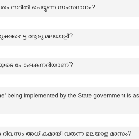
്കേതം സ്ഥിതി ചെയ്യുന്ന സംസ്ഥാനം?
്യക്ഷപ്പെട്ട ആദ്യ മലയാളി?
 നദിയുടെ പോഷകനദിയാണ്?
' being implemented by the State government is as
ഒരു ദിവസം അധികമായി വരുന്ന മലയാള മാസം?