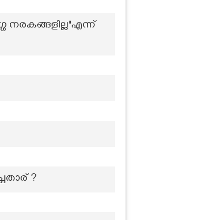
ഗ നരകങ്ങളില്ല"എന്ന്
ചതാര് ?