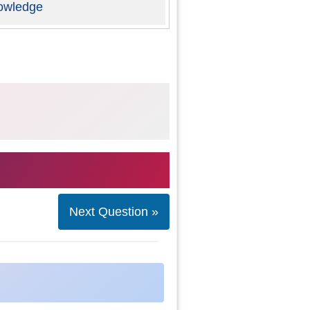
owledge
Next Question »