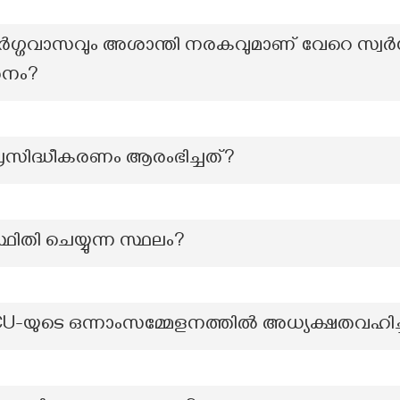
്വർഗ്ഗവാസവും അശാന്തി നരകവുമാണ് വേറെ സ്വർഗ്
ർശനം?
രസിദ്ധീകരണം ആരംഭിച്ചത്?
ിതി ചെയ്യുന്ന സ്ഥലം?
CU-യുടെ ഒന്നാംസമ്മേളനത്തിൽ അധ്യക്ഷതവഹിച്