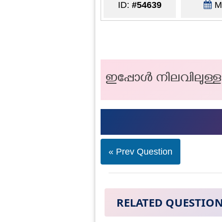
ID:
#54639
Ma
ഇപ്പോൾ നിലവിലുള്
« Prev Question
RELATED QUESTIO