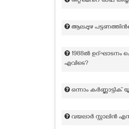
ട്രീറ്റ്മെൻറ് ഓഫ് 
ആലപ്പുഴ പട്ടണത്തിന്‍റ
1988ൽ ഉദ്ഘാടനം ചെയ്
എവിടെ?
ഒന്നാം കര്‍ണ്ണാട്ടിക്
വയലാർ സ്റ്റാലിൻ എന്