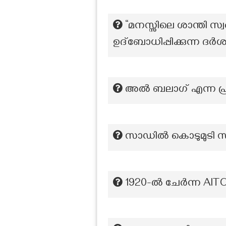
“മനസ്സിലെ ശാന്തി സ
ഉദ്ബോധിപ്പിക്കുന്ന ദ
അൽ ബലാഗ് എന്ന പ്
സാഡിൽ കൊടുമുടി സ്ഥ
1920-ൽ ചേർന്ന AIT