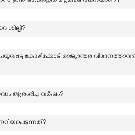
തിയ്യാസ് ഇൻ ട്രാവൻകൂർ ആരുടെ രചനയാണ്?
െ ശില്പി?
യപ്പെട്ട കോഴിക്കോട് രാജ്യാന്തര വിമാനത്താവളം 
 യുദ്ധം ആരംഭിച്ച വര്‍ഷം?
നറിയപ്പെടുന്നത്?