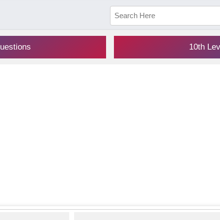
uestions
10th Le