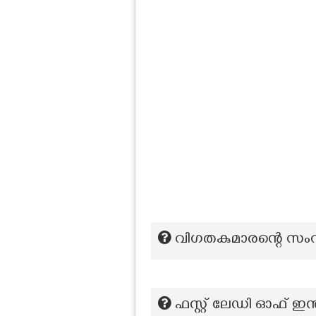
വിഗതകുമാരന്റെ സ
ഫസ്റ്റ് ലേഡി ഓഫ് ഇന