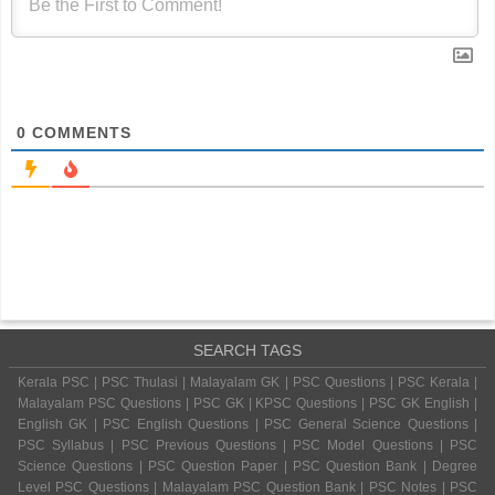
0
COMMENTS
SEARCH TAGS
Kerala PSC | PSC Thulasi | Malayalam GK | PSC Questions | PSC Kerala |
Malayalam PSC Questions | PSC GK | KPSC Questions | PSC GK English |
English GK | PSC English Questions | PSC General Science Questions |
PSC Syllabus | PSC Previous Questions | PSC Model Questions | PSC
Science Questions | PSC Question Paper | PSC Question Bank | Degree
Level PSC Questions | Malayalam PSC Question Bank | PSC Notes | PSC