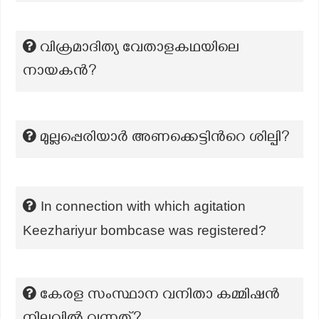
വിക്രമാദിത്യ വേതാളകഥയിലെ
നായകൻ?
മുല്ലപ്പെരിയാർ അണക്കെട്ടിന്‍റെ ശില്പി?
In connection with which agitation
Keezhariyur bombcase was registered?
കേരള സംസ്ഥാന വനിതാ കമ്മിഷൻ