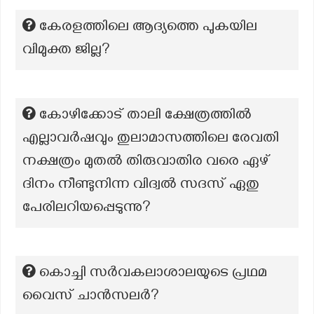
കേരളത്തിലെ ആദ്യത്തെ പുകയില
വിമുക്ത ജില്ല?
കോഴിക്കോട് താലി ക്ഷേത്രത്തിൽ
എല്ലാവർഷവും തുലാമാസത്തിലെ രേവതി
നക്ഷത്രം മുതൽ തിരുവാതിര വരെ ഏഴ്
ദിനം നീണ്ടുനിന്ന വിദ്വൽ സദസ് ഏതു
പേരിലറിയപ്പെടുന്നു?
കൊച്ചി സർവകലാശാലയുടെ പ്രഥമ
വൈസ് ചാൻസലർ?