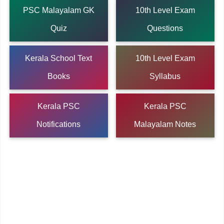
PSC Malayalam GK
10th Level Exam
Quiz
Questions
Kerala School Text
10th Level Exam
Books
Syllabus
Kerala PSC
Kerala PSC
Notifications
Malayalam Notes