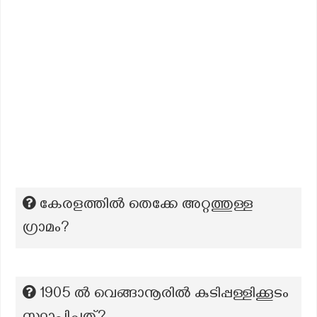
കേരളത്തിൽ തെക്കേ അറ്റത്തുള്ള
ഗ്രാമം?
1905 ൽ വെങ്ങാനൂരിൽ കുടിപ്പള്ളിക്കൂടം