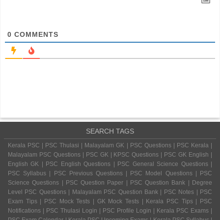
0
COMMENTS
SEARCH TAGS
Kerala PSC | PSC Thulasi | Malayalam GK | PSC Questions | PSC Kerala |
Malayalam PSC Questions | PSC GK | KPSC Questions | PSC GK English |
English GK | PSC English Questions | PSC General Science Questions |
PSC Syllabus | PSC Previous Questions | PSC Model Questions | PSC
Science Questions | PSC Question Paper | PSC Question Bank | Degree
Level PSC Questions | Malayalam PSC Question Bank | PSC Notes | PSC
Exam Tips | PSC Mock Tests | GK Mock Tests | Kerala PSC Tips | PSC
Notifications | PSC Thulasi Login | PSC Profile Login | Kerala PSC Exams |
PSC Exam Calendar | Kerala PSC Upcoming Exams | Kerala PSC Syllabus |