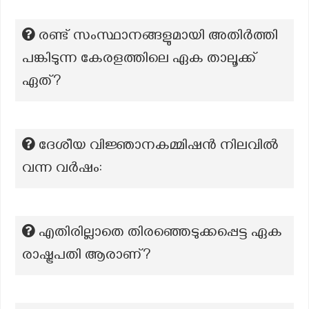
രണ്ട് സംസ്ഥാനങ്ങളുമായി അതിർത്തി
പങ്കിടുന്ന കേരളത്തിലെ ഏക താലൂക്ക്
ഏത്?
ദേശീയ വിജ്ഞാനകമ്മിഷൻ നിലവിൽ
വന്ന വർഷം:
എതിരില്ലാതെ തിരഞ്ഞെടുക്കപ്പെട്ട ഏക
രാഷ്ട്രപതി ആരാണ്?