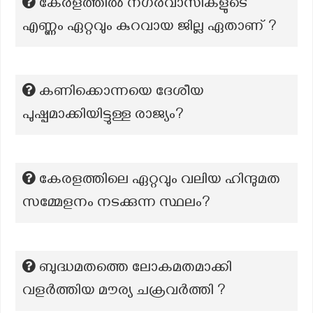
കേരളത്തിൽ നഗരവാസികളുടെ
എണ്ണം ഏറ്റവും കുറവായ ജില്ല ഏതാണ് ?
കണിക്കൊന്നയെ ദേശീയ
പുഷ്പമാക്കിയിട്ടുള്ള രാജ്യം?
കേരളത്തിലെ ഏറ്റവും വലിയ ഹിന്ദുമത
സമ്മേളനം നടക്കുന്ന സ്ഥലം?
ബുദ്ധമതത്തെ ലോകമതമാക്കി
വളർത്തിയ മൗര്യ ചക്രവർത്തി ?