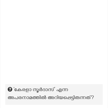
‘കേരളാ സൂർദാസ്’ എന്ന
അപരനാമത്തില്‍ അറിയപ്പെട്ടിരുന്നത്?