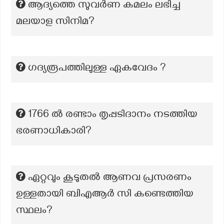
ആദ്യത്തെ സുവർണ കമലം ലഭിച്ച
മലയാള സിനിമ?
ഗദ്യരൂപത്തിലുള്ള ഏകവേദം ?
1766 ൽ രണ്ടാം തൃപ്പടിദാനം നടത്തിയ
ഭരണാധികാരി?
ഏറ്റവും കൂടുതൽ ആണവ പ്രസരണം
ഉള്ളതായി ബിഎആർ സി കണ്ടെത്തിയ
സ്ഥലം?