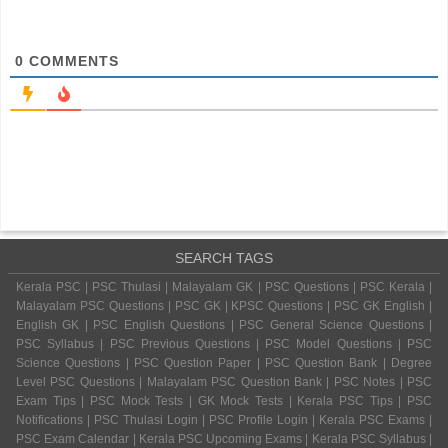
0
COMMENTS
SEARCH TAGS
Kerala PSC | PSC Thulasi | Malayalam GK | PSC Questions | PSC Kerala |
Malayalam PSC Questions | PSC GK | KPSC Questions | PSC GK English |
English GK | PSC English Questions | PSC General Science Questions |
PSC Syllabus | PSC Previous Questions | PSC Model Questions | PSC
Science Questions | PSC Question Paper | PSC Question Bank | Degree
Level PSC Questions | Malayalam PSC Question Bank | PSC Notes | PSC
Exam Tips | PSC Mock Tests | GK Mock Tests | Kerala PSC Tips | PSC
Notifications | PSC Thulasi Login | PSC Profile Login | Kerala PSC Exams |
PSC Exam Calendar | Kerala PSC Upcoming Exams | Kerala PSC Syllabus |