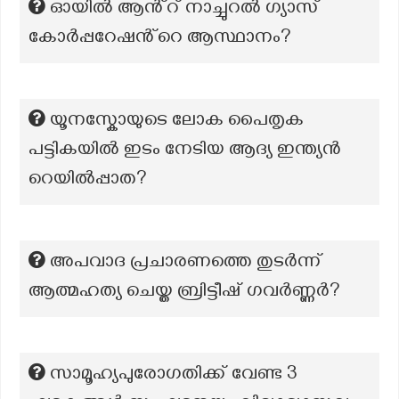
ഓയിൽ ആൻ്റ് നാച്ചുറൽ ഗ്യാസ്
കോർപ്പറേഷൻ്റെ ആസ്ഥാനം?
യൂനസ്കോയുടെ ലോക പൈതൃക
പട്ടികയിൽ ഇടം നേടിയ ആദ്യ ഇന്ത്യൻ
റെയിൽപ്പാത?
അപവാദ പ്രചാരണത്തെ തുടർന്ന്
ആത്മഹത്യ ചെയ്ത ബ്രിട്ടീഷ് ഗവർണ്ണർ?
സാമൂഹ്യപുരോഗതിക്ക് വേണ്ട 3