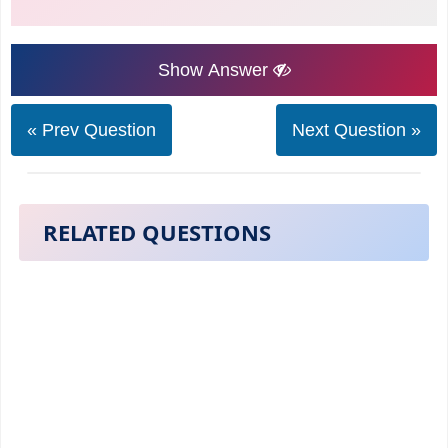
Show Answer
« Prev Question
Next Question »
RELATED QUESTIONS