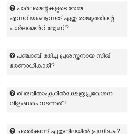
പാർലമെന്റുകളുടെ അമ്മ
എന്നറിയപ്പെടുന്നത് ഏതു രാജ്യത്തിന്റെ
പാർലമെൻറ് ആണ്?
പഞ്ചാബ് ഭരിച്ച പ്രശസ്തനായ സിഖ്
ഭരണാധികാരി?
തിരുവിതാംകൂറില്‍ക്ഷേത്രപ്രവേശന
വിളംബരം നടന്നത്?
ചരൽക്കുന്ന് ഏതുനിലയിൽ പ്രസിദ്ധം?