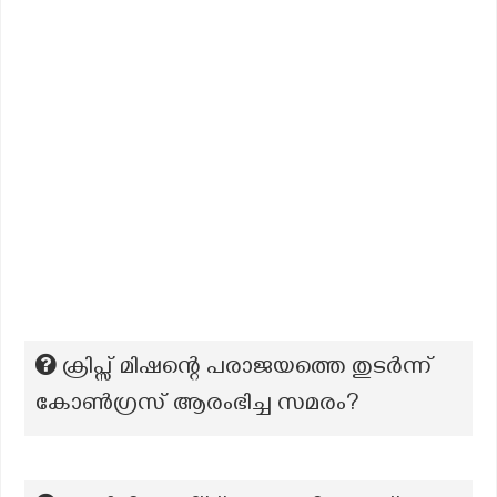
ക്രിപ്സ് മിഷന്റെ പരാജയത്തെ തുടർന്ന്
കോൺഗ്രസ് ആരംഭിച്ച സമരം?