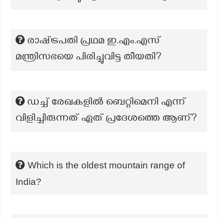
രാഷ്‌ട്രപതി പ്രഥമ ഇ.എം.എസ്
മന്ത്രിസഭയെ പിരിച്ചുവിട്ട തീയതി?
ഡച്ച് രേഖകളിൽ ബെറ്റിമെനി എന്ന്
വിളിച്ചിരുന്നത് ഏത് പ്രദേശത്തെ ആണ്?
Which is the oldest mountain range of
India?