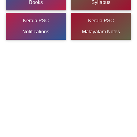
Books
Syllabus
Kerala PSC
Kerala PSC
Notifications
Malayalam Notes