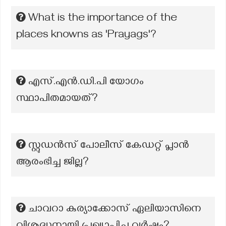
What is the importance of the
places knowns as 'Prayags'?
എസ്.എന്‍.ഡി.പി യോഗം
സ്ഥാപിതമായത്?
സ്റ്റുഡൻസ് പോലീസ് കേഡറ്റ് പ്ലാൻ
ആരംഭിച്ച ജില്ല?
ചാവറാ കുര്യാക്കോസ് ഏലിയാസിനെ