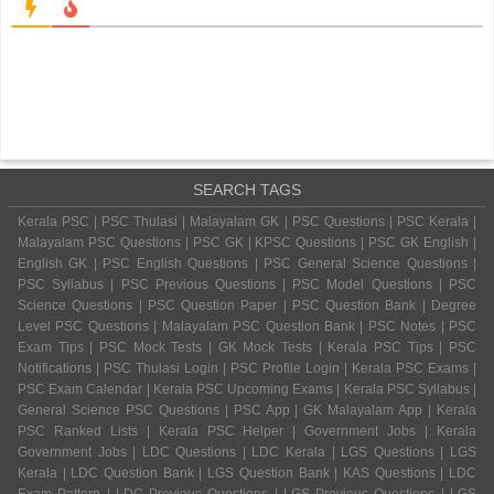
SEARCH TAGS
Kerala PSC | PSC Thulasi | Malayalam GK | PSC Questions | PSC Kerala |
Malayalam PSC Questions | PSC GK | KPSC Questions | PSC GK English |
English GK | PSC English Questions | PSC General Science Questions |
PSC Syllabus | PSC Previous Questions | PSC Model Questions | PSC
Science Questions | PSC Question Paper | PSC Question Bank | Degree
Level PSC Questions | Malayalam PSC Question Bank | PSC Notes | PSC
Exam Tips | PSC Mock Tests | GK Mock Tests | Kerala PSC Tips | PSC
Notifications | PSC Thulasi Login | PSC Profile Login | Kerala PSC Exams |
PSC Exam Calendar | Kerala PSC Upcoming Exams | Kerala PSC Syllabus |
General Science PSC Questions | PSC App | GK Malayalam App | Kerala
PSC Ranked Lists | Kerala PSC Helper | Government Jobs | Kerala
Government Jobs | LDC Questions | LDC Kerala | LGS Questions | LGS
Kerala | LDC Question Bank | LGS Question Bank | KAS Questions | LDC
Exam Pattern | LDC Previous Questions | LGS Previous Questions | LGS