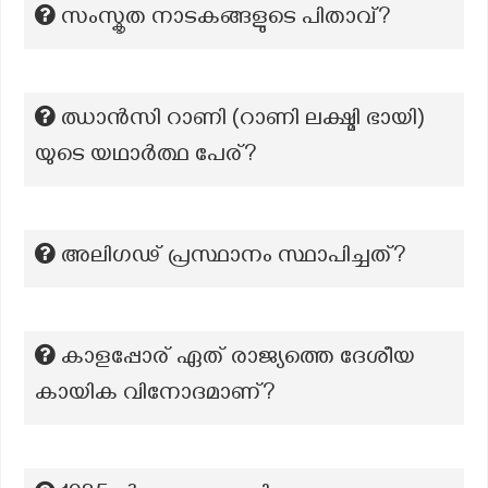
സംസ്കൃത നാടകങ്ങളുടെ പിതാവ്?
ഝാൻസി റാണി (റാണി ലക്ഷ്മി ഭായി)
യുടെ യഥാർത്ഥ പേര്?
അലിഗഢ് പ്രസ്ഥാനം സ്ഥാപിച്ചത്?
കാളപ്പോര് ഏത് രാജ്യത്തെ ദേശീയ
കായിക വിനോദമാണ്?