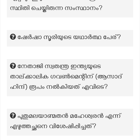
സ്ഥിതി ചെയ്തിരുന്ന സംസ്ഥാനം?
ഷേർഷാ സൂരിയുടെ യഥാർത്ഥ പേര്?
നേതാജി സ്വതന്ത്ര ഇന്ത്യയുടെ
താല്ക്കാലിക ഗവൺമെന്റിന് (ആസാദ്
ഹിന്ദ്) രൂപം നൽകിയത് എവിടെ?
പുതുമലയാണ്മതൻ മഹേശ്വരൻ എന്ന്
എഴുത്തച്ഛനെ വിശേഷിപ്പിച്ചത്?