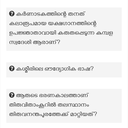
കർണാടകത്തിന്റെ തനത്
കലാരൂപമായ യക്ഷഗാനത്തിന്റെ
ഉപജ്ഞാതാവായി കരുതപ്പെടുന്ന കുമ്പള
സ്വദേശി ആരാണ്?
കശ്മീരിലെ ഔദ്യോഗിക ഭാഷ?
ആരുടെ ഭരണകാലത്താണ്
തിരുവിതാംകൂറിൽ തലസ്ഥാനം
തിരുവനന്തപുരത്തേക്ക് മാറ്റിയത്?