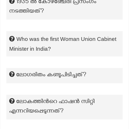
1935 ൽ കോഴഞ്ചേരി പ്രസംഗം
നടത്തിയത്?
Who was the first Woman Union Cabinet
Minister in India?
ലോഗരിതം കണ്ടുപിടിച്ചത്?
ലോകത്തിൻറെ ഫാഷൻ സിറ്റി
എന്നറിയപ്പെടുന്നത്?