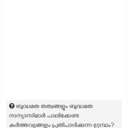
ബുദ്ധമത തത്വങ്ങളും ബുദ്ധമത
സന്യാസിമാർ പാലിക്കേണ്ട
കർത്തവ്യങ്ങളും പ്രതിപാദിക്കുന്ന ഗ്രന്ഥം?