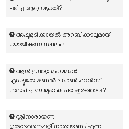
ലഭിച്ച ആദ്യ വ്യക്തി?
അഷ്ടമുടിക്കായല്‍ അറബിക്കടലുമായി
യോജിക്കുന്ന സ്ഥലം?
ആൾ ഇന്ത്യാ മുഹമ്മദൻ
എഡ്യൂക്കേഷണൽ കോൺഫറൻസ്
സ്ഥാപിച്ച സാമൂഹിക പരിഷ്കർത്താവ്?
ശ്രീനാരായണ
ഗുരുദേവനെപ്പറ്റി”നാരായണം”എന്ന