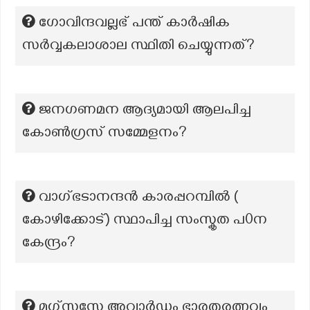
ഗോവിന്ദവല്ലഭ് പന്ത് കാർഷിക
സർവ്വകലാശാല സ്ഥിതി ചെയ്യുന്നത്?
ജനഗണമന ആദ്യമായി ആലപിച്ച
കോൺഗ്രസ് സമ്മേളനം?
വാഗ്ഭടാനന്ദൻ കാരപ്പറമ്പിൽ (
കോഴിക്കോട്) സ്ഥാപിച്ച സംസ്കൃത പ0ന
കേന്ദ്രം?
മഗ്സസേ അവാർഡും ഭാരതരത്നവും