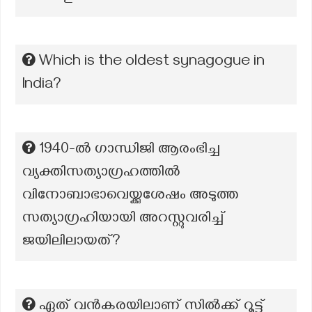
Which is the oldest synagogue in
India?
1940-ൽ ഗാന്ധിജി ആരംഭിച്ച
വ്യക്തിസത്യാഗ്രഹത്തിൽ
വിനോബാഭാവെയ്ക്കുശേഷം അടുത്ത
സത്യാഗ്രഹിയായി അറസ്റ്റുവരിച്ച്
ജയിലിലായത്?
ഏത് വൻകരയിലാണ് സിൽക്ക് റൂട്ട്