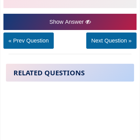
Show Answer
« Prev Question
Next Question »
RELATED QUESTIONS