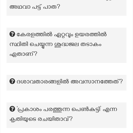
അഥവാ പട്ട് പാത?
കേരളത്തിൽ ഏറ്റവും ഉയരത്തിൽ
സ്ഥിതി ചെയ്യുന്ന ശുദ്ധജല തടാകം
ഏതാണ്?
ദശാവതാരങ്ങളിൽ അവസാനത്തേത്?
‘പ്രകാശം പരത്തുന്ന പെൺകുട്ടി’ എന്ന
കൃതിയുടെ രചയിതാവ്?