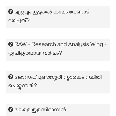
ഏറ്റവും കൂടുതൽ കാലം വേണാട്
ഭരിച്ചത്?
RAW - Research and Analysis Wing -
രൂപീകൃതമായ വർഷം?
ജോസഫ് മുണ്ടശ്ശേരി സ്മാരകം സ്ഥിതി
ചെയ്യുന്നത്?
കേരള തുളസീദാസൻ