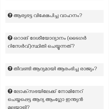
ആര്യഭട്ട വിക്ഷേപിച്ച വാഹനം?
ഒറാങ് ദേശീയോദ്യാനം (ടൈഗർ
റിസേർവ്)സ്ഥിതി ചെയ്യുന്നത്?
തീവണ്ടി ആദ്യമായി ആരംഭിച്ച രാജ്യം?
ലോക്‌സഭയിലേക്ക് നോമിനേറ്
ചെയ്യപ്പെട്ട ആദ്യ ആംഗ്ലോ ഇന്ത്യൻ
മലയാളി?