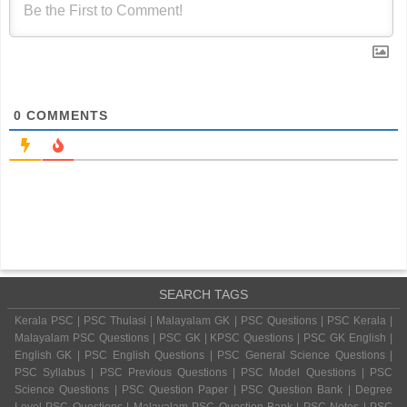
0
COMMENTS
SEARCH TAGS
Kerala PSC | PSC Thulasi | Malayalam GK | PSC Questions | PSC Kerala |
Malayalam PSC Questions | PSC GK | KPSC Questions | PSC GK English |
English GK | PSC English Questions | PSC General Science Questions |
PSC Syllabus | PSC Previous Questions | PSC Model Questions | PSC
Science Questions | PSC Question Paper | PSC Question Bank | Degree
Level PSC Questions | Malayalam PSC Question Bank | PSC Notes | PSC