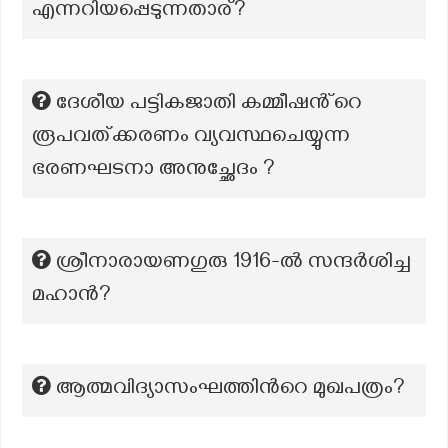
എന്നറിയപ്പെടുന്നതാര്?
ദേശീയ പട്ടികജാതി കമ്മീഷൻ്റെ
രൂപവത്ക്കരണം വ്യവസ്ഥചെയ്യുന്ന
ഭരണഘടനാ അനുച്ഛേദം ?
ശ്രീനാരായണഗുരു 1916-ൽ സന്ദർശിച്ച
മഹാൻ?
ആത്മവിദ്യാസംഘത്തിന്‍റെ മുഖപത്രം?