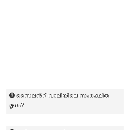
സൈലന്‍റ് വാലിയിലെ സംരക്ഷിത
മൃഗം?