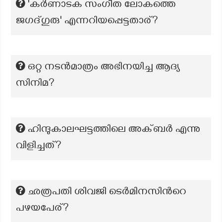
'കർണാടക സംഗീത ലോകത്തെ
ജഗദ്ഗുരു' എന്നറിയപ്പെട്ടതാര്?
ഒറ്റ നടൻമാത്രം അഭിനയിച്ച ആദ്യ
സിനിമ?
ഹിന്ദുകാലഘട്ടത്തിലെ അക്ബർ എന്നു
വിളിച്ചത്?
ഛത്രപതി ശിവജി ടെർമിനസിന്‍റെ
പഴയപേര്?