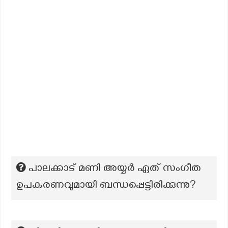
പാലക്കാട് മണി അയ്യർ ഏത് സംഗീത
ഉപകരണവുമായി ബന്ധപ്പെട്ടിരിക്കുന്നു?