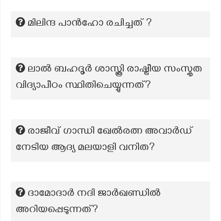
മിലിന്ദ പാൻഹോ രചിച്ചത് ?
ലാൽ ബഹദൂർ ശാസ്ത്രി രാഷ്ട്രീയ സംസ്കൃത
വിദ്യാപീഠം സ്ഥിതിചെയ്യുന്നത്?
രാജീവ് ഗാന്ധി ഖേൽരത്ന അവാർഡ്
നേടിയ ആദ്യ മലയാളി വനിത?
ദാമോദാർ നദി ജാർഖണ്ഡിൽ
അറിയപ്പെടുന്നത്?