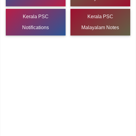
Kerala PSC
Kerala PSC
Notifications
Malayalam Notes