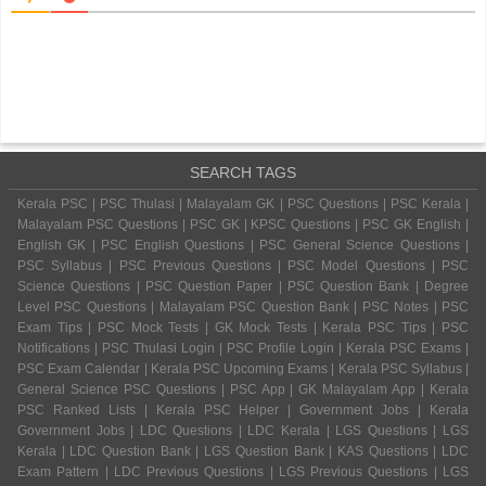
SEARCH TAGS
Kerala PSC | PSC Thulasi | Malayalam GK | PSC Questions | PSC Kerala |
Malayalam PSC Questions | PSC GK | KPSC Questions | PSC GK English |
English GK | PSC English Questions | PSC General Science Questions |
PSC Syllabus | PSC Previous Questions | PSC Model Questions | PSC
Science Questions | PSC Question Paper | PSC Question Bank | Degree
Level PSC Questions | Malayalam PSC Question Bank | PSC Notes | PSC
Exam Tips | PSC Mock Tests | GK Mock Tests | Kerala PSC Tips | PSC
Notifications | PSC Thulasi Login | PSC Profile Login | Kerala PSC Exams |
PSC Exam Calendar | Kerala PSC Upcoming Exams | Kerala PSC Syllabus |
General Science PSC Questions | PSC App | GK Malayalam App | Kerala
PSC Ranked Lists | Kerala PSC Helper | Government Jobs | Kerala
Government Jobs | LDC Questions | LDC Kerala | LGS Questions | LGS
Kerala | LDC Question Bank | LGS Question Bank | KAS Questions | LDC
Exam Pattern | LDC Previous Questions | LGS Previous Questions | LGS