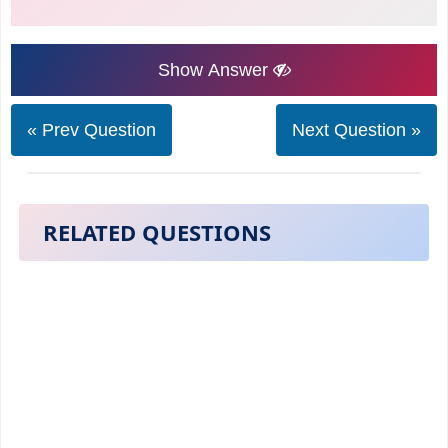
Show Answer
« Prev Question
Next Question »
RELATED QUESTIONS