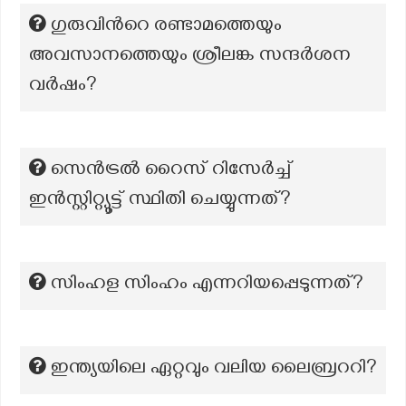
ഗുരുവിൻറെ രണ്ടാമത്തെയും
അവസാനത്തെയും ശ്രീലങ്ക സന്ദർശന
വർഷം?
സെൻട്രൽ റൈസ് റിസേർച്ച്
ഇൻസ്റ്റിറ്റ്യൂട്ട് സ്ഥിതി ചെയ്യുന്നത്?
സിംഹള സിംഹം എന്നറിയപ്പെടുന്നത്?
ഇന്ത്യയിലെ ഏറ്റവും വലിയ ലൈബ്രററി?