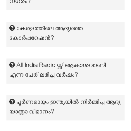
നഗരം?
കേരളത്തിലെ ആദ്യത്തെ
കോർപ്പറേഷൻ?
All India Radio യ്ക്ക് ആകാശവാണി
എന്ന പേര് ലഭിച്ച വർഷം?
പൂർണമായും ഇന്ത്യയിൽ നിർമ്മിച്ച ആദ്യ
യാത്രാ വിമാനം?