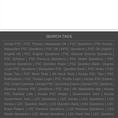
SEARCH TAGS
Kerala PSC | PSC Thulasi | Malayalam GK | PSC Questions | PSC Kerala |
Malayalam PSC Questions | PSC GK | KPSC Questions | PSC GK English |
English GK | PSC English Questions | PSC General Science Questions |
PSC Syllabus | PSC Previous Questions | PSC Model Questions | PSC
Science Questions | PSC Question Paper | PSC Question Bank | Degree
Level PSC Questions | Malayalam PSC Question Bank | PSC Notes | PSC
Exam Tips | PSC Mock Tests | GK Mock Tests | Kerala PSC Tips | PSC
Notifications | PSC Thulasi Login | PSC Profile Login | Kerala PSC Exams |
PSC Exam Calendar | Kerala PSC Upcoming Exams | Kerala PSC Syllabus |
General Science PSC Questions | PSC App | GK Malayalam App | Kerala
PSC Ranked Lists | Kerala PSC Helper | Government Jobs | Kerala
Government Jobs | LDC Questions | LDC Kerala | LGS Questions | LGS
Kerala | LDC Question Bank | LGS Question Bank | KAS Questions | LDC
Exam Pattern | LDC Previous Questions | LGS Previous Questions | LGS
Model Questions | LDC Model Questions | LDC Rank File | LDC Question