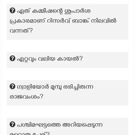
ഏത് കമ്മീഷന്റെ ശുപാർശ
പ്രകാരമാണ് റിസർവ് ബാങ്ക് നിലവിൽ
വന്നത്?
ഏറ്റവും വലിയ കായൽ?
ഗ്വാളിയോർ മുമ്പു ഭരിച്ചിരുന്ന
രാജവംശം?
പശ്ചിമഘട്ടത്തെ അറിയപ്പെടുന്ന