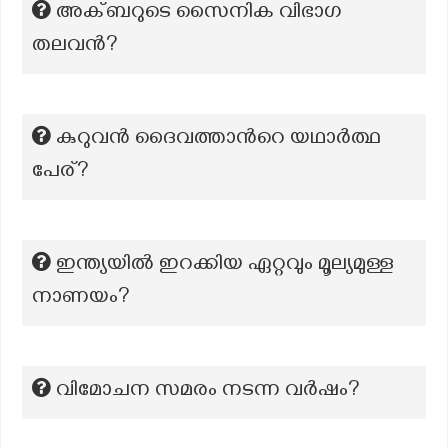
അക്ബറുടെ സൈനിക വിഭാഗ
തലവൻ?
കുറുവന്‍ ദൈവത്താന്‍റെ യഥാര്‍ത്ഥ
പേര്?
ഇന്ത്യയിൽ ഇറക്കിയ ഏറ്റവും മൂല്യമുള്ള
നാണയം?
വിമോചന സമരം നടന്ന വര്‍ഷം?