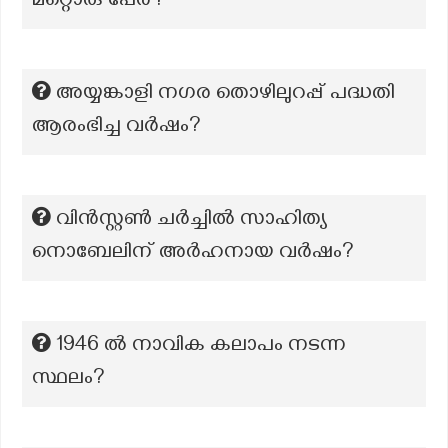
മറ്റൊരു പേര്?
അയ്യങ്കാളി നഗര തൊഴിലുറപ്പ് പദ്ധതി
ആരംഭിച്ച വർഷം?
വിൻസ്റ്റൺ ചർച്ചിൽ സാഹിത്യ
നൊബേലിന് അർഹനായ വർഷം?
1946 ൽ നാവിക കലാപം നടന്ന
സ്ഥലം?