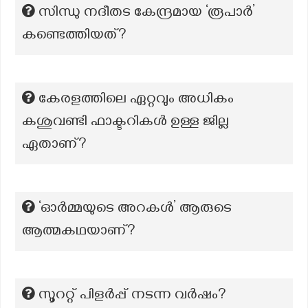
സിന്ധു നദീതട കേന്ദ്രമായ ‘രൂപാർ’
കണ്ടെത്തിയത്?
കേരളത്തിലെ ഏറ്റവും അധികം
കശുവണ്ടി ഫാക്ടറികൾ ഉള്ള ജില്ല
ഏതാണ്?
‘ഓർമ്മയുടെ അറകൾ’ ആരുടെ
ആത്മകഥയാണ്?
സൂററ്റ് പിളർപ്പ് നടന്ന വർഷം?