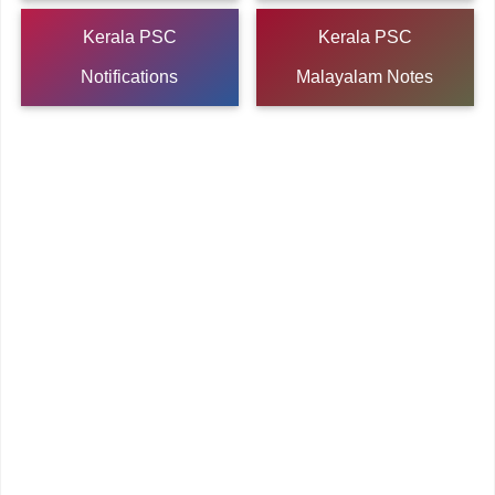
Kerala PSC
Kerala PSC
Notifications
Malayalam Notes