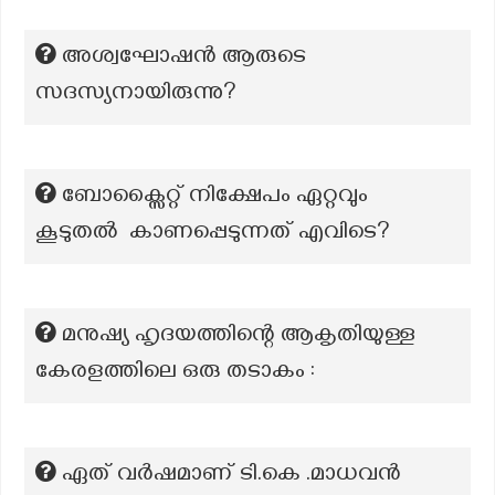
അശ്വഘോഷൻ ആരുടെ
സദസ്യനായിരുന്നു?
ബോക്സൈറ്റ് നിക്ഷേപം ഏറ്റവും
കൂടുതൽ കാണപ്പെടുന്നത് എവിടെ?
മനുഷ്യ ഹൃദയത്തിന്റെ ആകൃതിയുള്ള
കേരളത്തിലെ ഒരു തടാകം :
ഏത് വർഷമാണ് ടി.കെ .മാധവൻ