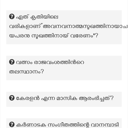
ഏത് കൃതിയിലെ
വരികളാണ്”അവനവനാത്മസുഖത്തിനായാചരിക
യപരനു സുഖത്തിനായ് വരേണം"?
വത്സം രാജവംശത്തിന്‍റെ
തലസ്ഥാനം?
കേരളൻ എന്ന മാസിക ആരംഭിച്ചത്?
കർണാടക സംഗീതത്തിന്റെ വാനമ്പാടി