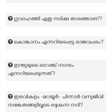
ഗുവാഹത്തി ഏതു നദിക്കു താരത്താണ്?
കൊങ്കാനം എന്നറിയപ്പെട്ട രാജവംശം?
ഇന്ത്യയുടെ ഓറഞ്ച് നഗരം
എന്നറിയപ്പെടുന്നത്?
ഇരവികുളം -മറയൂർ- ചിന്നാർ വന്യജീവി
സങ്കേതങ്ങളിലൂടെ ഒഴുകുന്ന നദി?