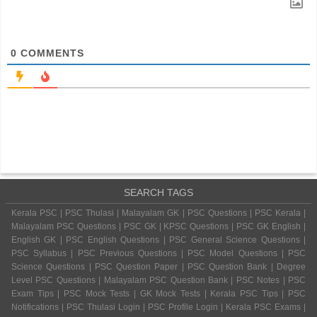
0
COMMENTS
SEARCH TAGS
Kerala PSC | PSC Thulasi | Malayalam GK | PSC Questions | PSC Kerala |
Malayalam PSC Questions | PSC GK | KPSC Questions | PSC GK English |
English GK | PSC English Questions | PSC General Science Questions |
PSC Syllabus | PSC Previous Questions | PSC Model Questions | PSC
Science Questions | PSC Question Paper | PSC Question Bank | Degree
Level PSC Questions | Malayalam PSC Question Bank | PSC Notes | PSC
Exam Tips | PSC Mock Tests | GK Mock Tests | Kerala PSC Tips | PSC
Notifications | PSC Thulasi Login | PSC Profile Login | Kerala PSC Exams |