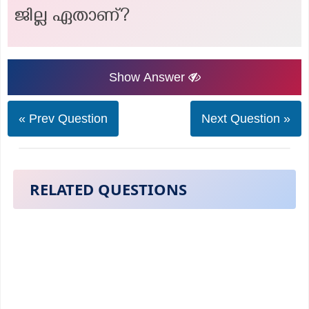
ജില്ല ഏതാണ്?
Show Answer
« Prev Question
Next Question »
RELATED QUESTIONS