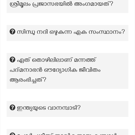
ശ്രീമൂലം പ്രജാസഭയിൽ അംഗമായത്?
സിന്ധു നദി ഒഴുകുന്ന ഏക സംസ്ഥാനം?
ഏത് തൊഴിലിലാണ് മന്നത്ത്
പദ്മനാഭൻ ഔദ്യോഗിക ജീവിതം
ആരംഭിച്ചത്?
ഇന്ത്യയുടെ വാനമ്പാടി?