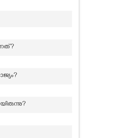
്നത്?
ാജ്യം?
ിരുന്നു?