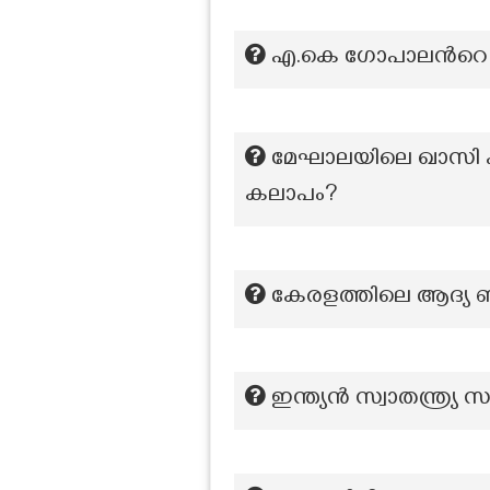
എ.കെ ഗോപാലന്‍റ
മേഘാലയിലെ ഖാസി പര
കലാപം?
കേരളത്തിലെ ആദ്യ 
ഇന്ത്യൻ സ്വാതന്ത്ര്