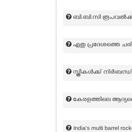
ബി.ബി.സി രൂപവൽക്കര
ഏതു പ്രദേശത്തെ ചരിത
സ്ത്രീകൾക്ക് നിർബ
കേരളത്തിലെ ആദ്യത്ത
India's multi barrel roc