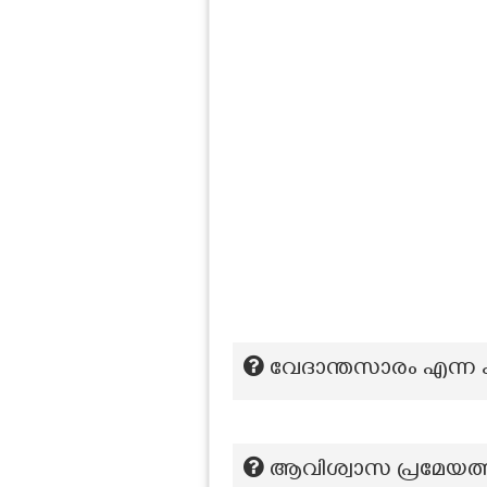
വേദാന്തസാരം എന്ന ക
ആവിശ്വാസ പ്രമേയത്തി