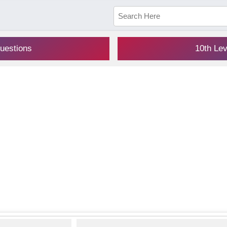
uestions
10th Le