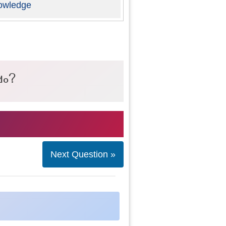
owledge
ഷം?
Next Question »