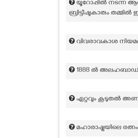
യൂറോപ്പിൽ നടന്ന ആസ
ബ്രിട്ടീഷുകാരും തമ്മിൽ ഇ
വിവരാവകാശ നിയമപ്
1888 ല്‍ അലഹബാഡില്
ഏറ്റവും കൂടുതൽ അണക്ക
മഹാരാഷ്ട്രയിലെ രത്