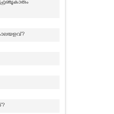
്രഞ്ചുകാരും
കാലയളവ്?
്?