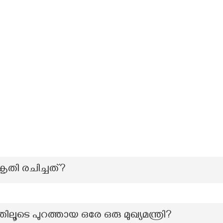
ൃതി രചിച്ചത്?
ലൂടെ പുറത്തായ ഒരേ ഒരു മുഖ്യമന്ത്രി?