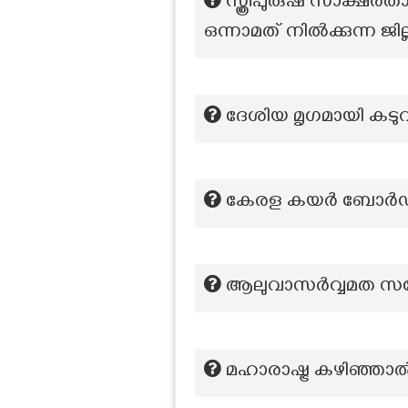
സ്ത്രീപുരുഷ സാക്ഷരത
ഒന്നാമത് നിൽക്കുന്ന ജ
ദേശിയ മൃഗമായി കട
കേരള കയർ ബോർഡ
ആലുവാസര്‍വ്വമത സമ
മഹാരാഷ്ട്ര കഴിഞ്ഞാല്