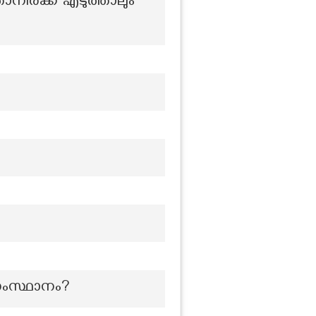
ാനിരക്ക് എടുത്താലും
ട സംസ്ഥാനം?