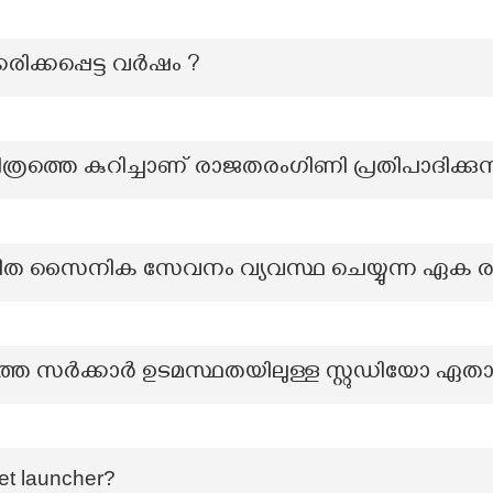
ിക്കപ്പെട്ട വർഷം ?
്രത്തെ കുറിച്ചാണ് രാജതരംഗിണി പ്രതിപാദിക്കുന
ന്ധിത സൈനിക സേവനം വ്യവസ്ഥ ചെയ്യുന്ന ഏക ര
െ സർക്കാർ ഉടമസ്ഥതയിലുള്ള സ്റ്റുഡിയോ ഏതായ
ket launcher?