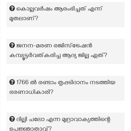
കൊല്ലവർഷം ആരംഭിച്ചത് എന്ന്
മുതലാണ്?
ജനന-മരണ രജിസ്ട്രേഷൻ
കമ്പ്യൂട്ടർവത്കരിച്ച ആദ്യ ജില്ല ഏത്?
1766 ൽ രണ്ടാം തൃപ്പടിദാനം നടത്തിയ
ഭരണാധികാരി?
ദില്ലി ചലോ എന്ന മുദ്രാവാക്യത്തിന്റെ
ഉപജ്ഞാതാവ്?