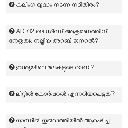
കലിംഗ യുദ്ധം നടന്ന നദീതീരം?
AD 712 ലെ സിന്ധ് അക്രമണത്തിന്
നേതൃത്വം നല്കിയ അറബ് ജനറൽ?
ഇന്ത്യയിലെ മലകളുടെ റാണി?
ലിറ്റിൽ കോർപ്പറൽ എന്നറിയപ്പെട്ടത്?
ഗാന്ധിജി ഗുജറാത്തിയിൽ ആരംഭിച്ച