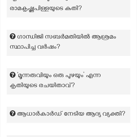
രാമകൃഷ്ണപിള്ളയുടെ കുതി?
ഗാന്ധിജി സബർമതിയിൽ ആശ്രമം
സ്ഥാപിച്ച വർഷം?
‘മൂന്നരുവിയും ഒരു പുഴയും’ എന്ന
കൃതിയുടെ രചയിതാവ്?
ആധാര്‍കാര്‍ഡ് നേടിയ ആദ്യ വ്യക്തി?