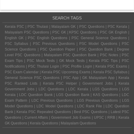
SEARCH TAGS
Kerala PSC | PSC Thulasi | Malayalam GK | PSC Questions | PSC Kerala |
Malayalam PSC Questions | PSC GK | KPSC Questions | PSC GK English |
English GK | PSC English Questions | PSC General Science Questions |
PSC Syllabus | PSC Previous Questions | PSC Model Questions | PSC
Science Questions | PSC Question Paper | PSC Question Bank | Degree
Level PSC Questions | Malayalam PSC Question Bank | PSC Notes | PSC
Exam Tips | PSC Mock Tests | GK Mock Tests | Kerala PSC Tips | PSC
Notifications | PSC Thulasi Login | PSC Profile Login | Kerala PSC Exams |
PSC Exam Calendar | Kerala PSC Upcoming Exams | Kerala PSC Syllabus |
General Science PSC Questions | PSC App | GK Malayalam App | Kerala
PSC Ranked Lists | Kerala PSC Helper | Government Jobs | Kerala
Government Jobs | LDC Questions | LDC Kerala | LGS Questions | LGS
Kerala | LDC Question Bank | LGS Question Bank | KAS Questions | LDC
Exam Pattern | LDC Previous Questions | LGS Previous Questions | LGS
Model Questions | LDC Model Questions | LDC Rank File | LDC Question
Bank | Kerala PSC Repeated Questions | Best PSC Questions | Latest PSC
Questions | Current Affairs | Government Job Exams | UPSC | RRB | Kerala
GK Questions | Kerala Questions | Malayalam Questions