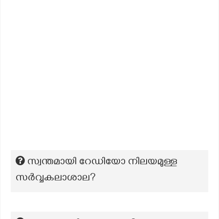
സ്വന്തമായി റേഡിയോ നിലയമുള്ള
സർവ്വകലാശാല?