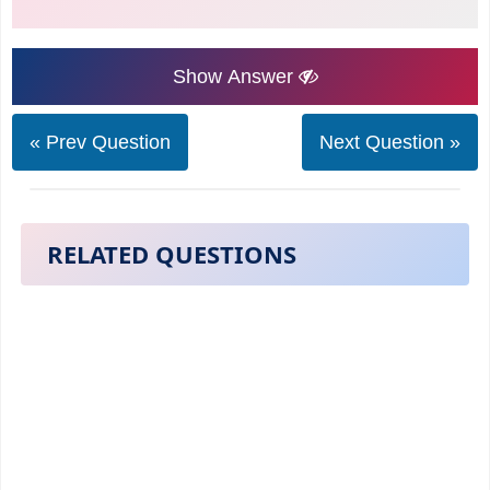
Show Answer
« Prev Question
Next Question »
RELATED QUESTIONS