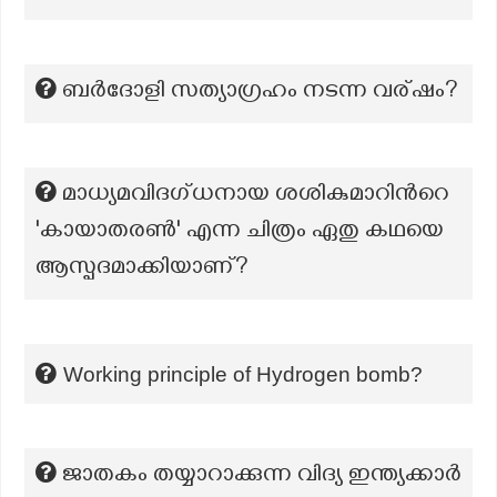
ബര്‍ദോളി സത്യാഗ്രഹം നടന്ന വര്ഷം?
മാധ്യമവിദഗ്ധനായ ശശികുമാറിന്‍റെ
'കായാതരണ്‍' എന്ന ചിത്രം ഏതു കഥയെ
ആസ്പദമാക്കിയാണ്?
Working principle of Hydrogen bomb?
ജാതകം തയ്യാറാക്കുന്ന വിദ്യ ഇന്ത്യക്കാർ