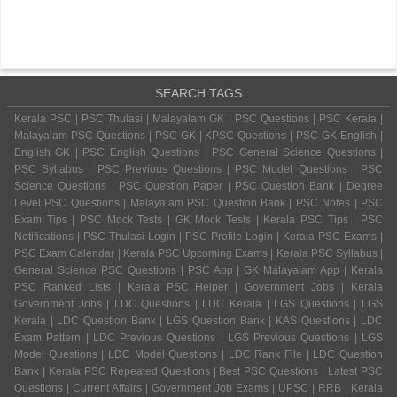
SEARCH TAGS
Kerala PSC | PSC Thulasi | Malayalam GK | PSC Questions | PSC Kerala |
Malayalam PSC Questions | PSC GK | KPSC Questions | PSC GK English |
English GK | PSC English Questions | PSC General Science Questions |
PSC Syllabus | PSC Previous Questions | PSC Model Questions | PSC
Science Questions | PSC Question Paper | PSC Question Bank | Degree
Level PSC Questions | Malayalam PSC Question Bank | PSC Notes | PSC
Exam Tips | PSC Mock Tests | GK Mock Tests | Kerala PSC Tips | PSC
Notifications | PSC Thulasi Login | PSC Profile Login | Kerala PSC Exams |
PSC Exam Calendar | Kerala PSC Upcoming Exams | Kerala PSC Syllabus |
General Science PSC Questions | PSC App | GK Malayalam App | Kerala
PSC Ranked Lists | Kerala PSC Helper | Government Jobs | Kerala
Government Jobs | LDC Questions | LDC Kerala | LGS Questions | LGS
Kerala | LDC Question Bank | LGS Question Bank | KAS Questions | LDC
Exam Pattern | LDC Previous Questions | LGS Previous Questions | LGS
Model Questions | LDC Model Questions | LDC Rank File | LDC Question
Bank | Kerala PSC Repeated Questions | Best PSC Questions | Latest PSC
Questions | Current Affairs | Government Job Exams | UPSC | RRB | Kerala