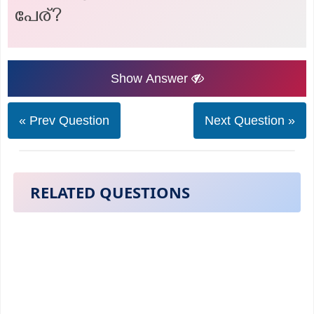
പേര്?
Show Answer
« Prev Question
Next Question »
RELATED QUESTIONS