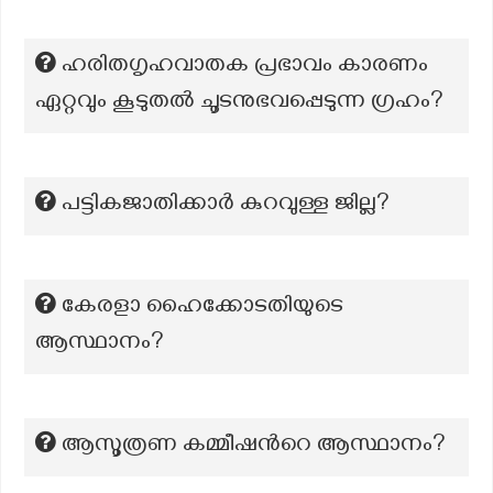
ഹരിതഗൃഹവാതക പ്രഭാവം കാരണം
ഏറ്റവും കൂടുതൽ ചൂടനുഭവപ്പെടുന്ന ഗ്രഹം?
പട്ടികജാതിക്കാർ കുറവുള്ള ജില്ല?
കേരളാ ഹൈക്കോടതിയുടെ
ആസ്ഥാനം?
ആസൂത്രണ കമ്മീഷന്‍റെ ആസ്ഥാനം?