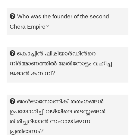
Who was the founder of the second
Chera Empire?
കൊച്ചിൻ ഷിപ്പിയാർഡിന്‍റെ
നിർമ്മാണത്തിൽ മേൽനോട്ടം വഹിച്ച
ജപ്പാൻ കമ്പനി?
അൾട്രാസോണിക് തരംഗങ്ങൾ
ഉപയോഗിച്ച് വഴിയിലെ തടസ്സങ്ങൾ
തിരിച്ചറിയാൻ സഹായിക്കുന്ന
പ്രതിഭാസം?