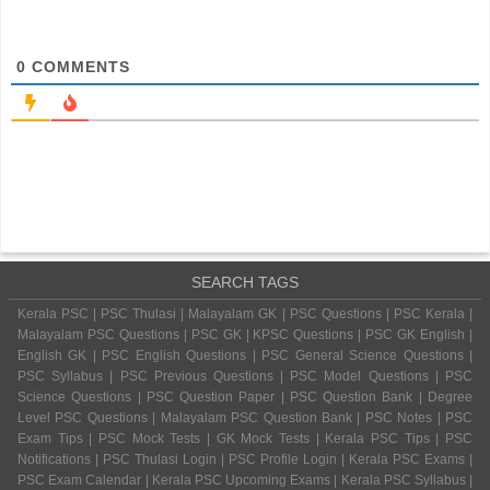
0
COMMENTS
SEARCH TAGS
Kerala PSC | PSC Thulasi | Malayalam GK | PSC Questions | PSC Kerala |
Malayalam PSC Questions | PSC GK | KPSC Questions | PSC GK English |
English GK | PSC English Questions | PSC General Science Questions |
PSC Syllabus | PSC Previous Questions | PSC Model Questions | PSC
Science Questions | PSC Question Paper | PSC Question Bank | Degree
Level PSC Questions | Malayalam PSC Question Bank | PSC Notes | PSC
Exam Tips | PSC Mock Tests | GK Mock Tests | Kerala PSC Tips | PSC
Notifications | PSC Thulasi Login | PSC Profile Login | Kerala PSC Exams |
PSC Exam Calendar | Kerala PSC Upcoming Exams | Kerala PSC Syllabus |