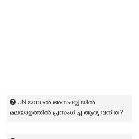
UN ജനറൽ അസംബ്ലിയിൽ
മലയാളത്തിൽ പ്രസംഗിച്ച ആദ്യ വനിത?