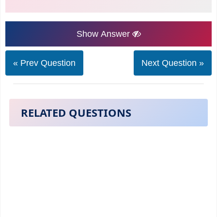
Show Answer
« Prev Question
Next Question »
RELATED QUESTIONS