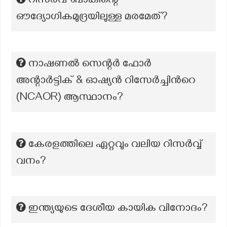
റിസർവ് ബാങ്കിന്റെ
ഔദ്യോഗികമുദ്രയിലുള്ള മരമേത്?
നാഷണൽ സെന്റർ ഫോർ
അന്റാർട്ടിക് & ഓഷ്യൻ റിസേർച്ചിന്‍റെ
(NCAOR) ആസ്ഥാനം?
കേരളത്തിലെ ഏറ്റവും വലിയ റിസര്‍വ്വ്
വനം?
ഇന്ത്യയുടെ ദേശീയ കായിക വിനോദം?