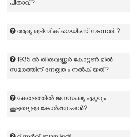
പിതാവ്?
ആദ്യ ഒളിമ്പിക് ഗെയിംസ് നടന്നത് ?
1935 ൽ തിരുവണ്ണൂർ കോട്ടൺ മിൽ
സമരത്തിന് നേതൃത്വം നൽകിയത്?
കേരളത്തിൽ ജനസംഖ്യ ഏറ്റവും
കൂടുതലുള്ള കോർപ്പറേഷൻ?