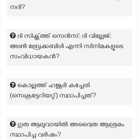
നദി?
ദി സിക്സ്ത്ത് സെൻസ്; ദി വില്ലേജ്;
അൺ ബ്രേക്കബിൾ എന്നി സിനിമകളുടെ
സംവിധായകൻ?
കൊല്ലത്ത് ഹജൂർ കച്ചേരി
(സെക്രട്ടേറിയറ്റ്) സ്ഥാപിച്ചത്?
ഗുരു ആലുവായിൽ അദ്വൈത ആശ്രമം
സ്ഥാപിച്ച വർഷം?