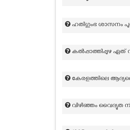
ഹതിഗുംഭ ശാസനം പുറപ
കല്‍പ്പാത്തിപ്പുഴ
കേരളത്തിലെ ആദ്യത
വിഴിഞ്ഞം വൈദ്യുത 