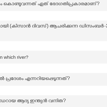
ം കൊണ്ടുവന്നത് ഏത് ഭേദഗതിപ്രകാരമാണ്?
യി (കിസാൻ ദിവസ്) ആചരിക്കുന്ന ഡിസംബർ-
in which river?
പ്രദേശം എന്നറിയപ്പെടുന്നത്?
ായ ആദ്യ ഇന്ത്യൻ വനിത?