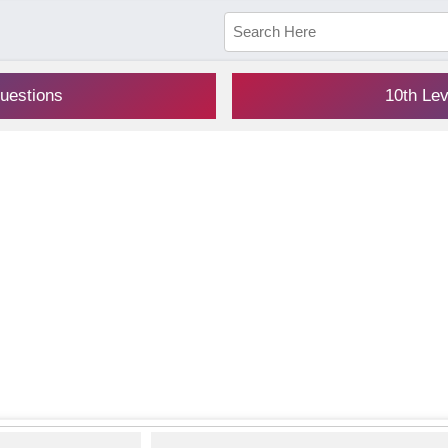
uestions
10th Le