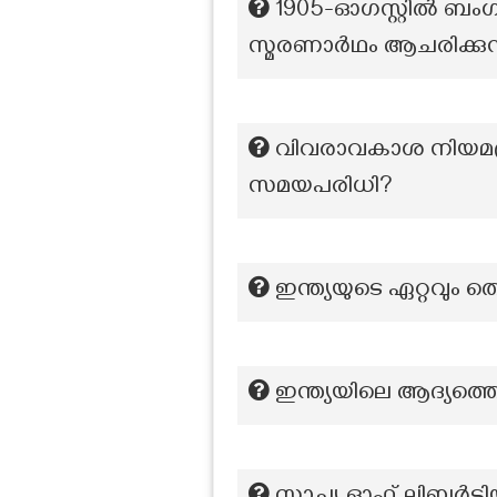
1905-ഓഗസ്റ്റിൽ ബം
സ്മരണാർഥം ആചരിക്കുന
വിവരാവകാശ നിയമപ്രകാ
സമയപരിധി?
ഇന്ത്യയുടെ ഏറ്റവും ത
ഇന്ത്യയിലെ ആദ്യത്ത