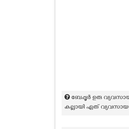
ബേപ്പൂർ ഉരു വ്യവസാ
കല്ലായി ഏത് വ്യവസായത