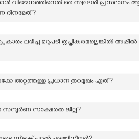
ഗാൾ വിഭജനത്തിനെതിരെ സ്വദേശി പ്രസ്ഥാനം ആരം
്ന ദിനമേത്?
രം ലഭിച്ച മറുപടി തൃപ്തികരമല്ലെങ്കിൽ അപ്പീൽ സ
െക്കേ അറ്റത്തുള്ള പ്രധാന തുറമുഖം ഏത്?
െ സമ്പൂർണ സാക്ഷരത ജില്ല?