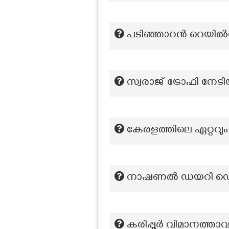
പടിഞ്ഞാറൻ റെയിൽ
സ്വരാജ് ട്രോഫി നേട
കേരളത്തിലെ ഏറ്റവു
നാഷണൽ ഡയറി ഡെവല
കരിപ്പൂർ വിമാനത്താ