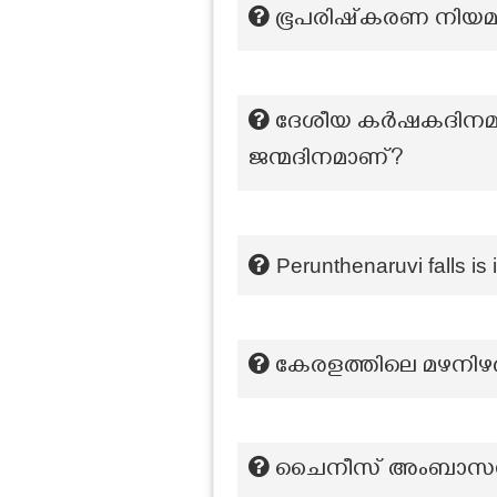
ഭൂപരിഷ്‌കരണ നിയമ
ദേശീയ കർഷകദിനമാ
ജന്മദിനമാണ്?
Perunthenaruvi falls is 
കേരളത്തിലെ മഴനിഴൽ 
ചൈനീസ് അംബാസഡറ