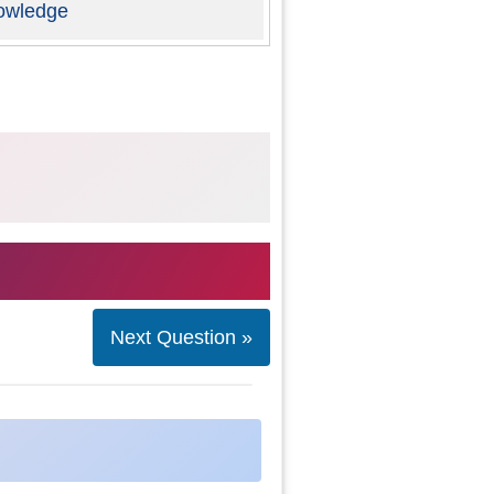
owledge
Next Question »