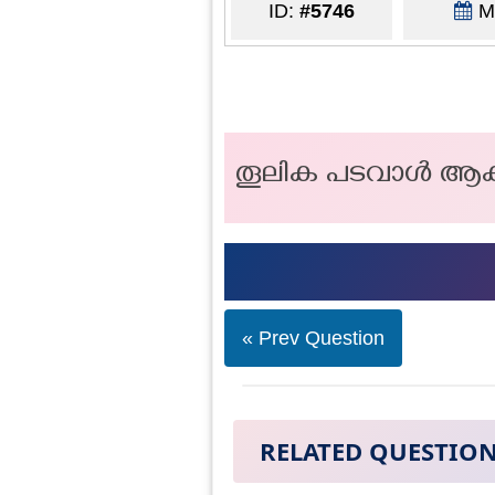
ID:
#5746
Ma
തൂലിക പടവാള്‍ ആക
« Prev Question
RELATED QUESTIO