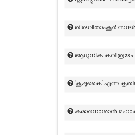
സ്റ്റാച്യു ഓഫ് ലിബർട
തിരുവിതാംകൂർ സന്ദ
ആധുനിക കവിത്രയം എന
‘കൂപ്പുകൈ’ എന്ന കൃ
കുമാരനാശാന്‍ മഹാകവ