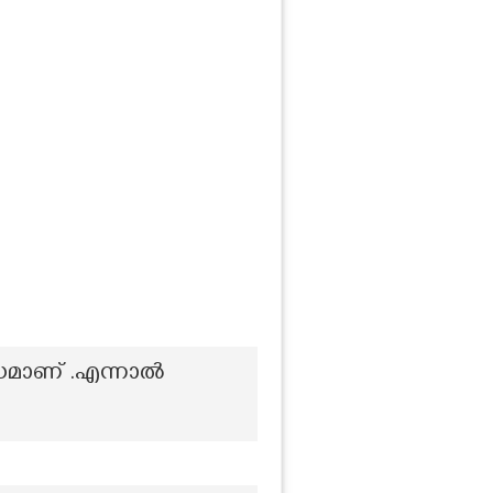
്ധമാണ് .എന്നാൽ