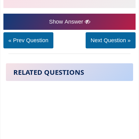
Show Answer
« Prev Question
Next Question »
RELATED QUESTIONS