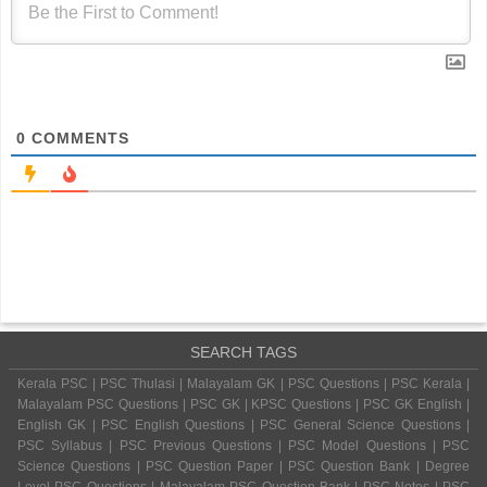
0
COMMENTS
SEARCH TAGS
Kerala PSC | PSC Thulasi | Malayalam GK | PSC Questions | PSC Kerala |
Malayalam PSC Questions | PSC GK | KPSC Questions | PSC GK English |
English GK | PSC English Questions | PSC General Science Questions |
PSC Syllabus | PSC Previous Questions | PSC Model Questions | PSC
Science Questions | PSC Question Paper | PSC Question Bank | Degree
Level PSC Questions | Malayalam PSC Question Bank | PSC Notes | PSC