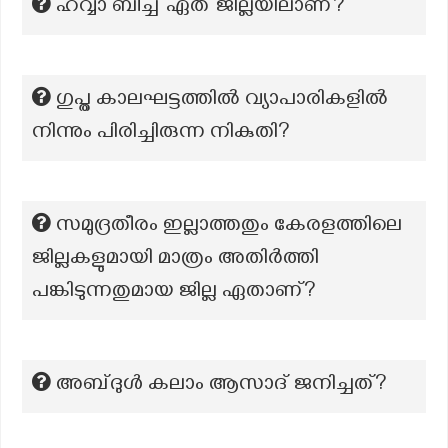
ഹവ്വാ ബീച്ച് ഏത് ജില്ലയിലാണ്?
ഗുപ്ത കാലഘട്ടത്തിൽ വ്യാപാരികളിൽ
നിന്നും പിരിച്ചിരുന്ന നികുതി?
സമുദ്രതീരം ഇല്ലാത്തതും കേരളത്തിലെ
ജില്ലകളുമായി മാത്രം അതിർത്തി
പങ്കിടുന്നതുമായ ജില്ല ഏതാണ്?
അബ്ദുൾ കലാം ആസാദ് ജനിച്ചത്?