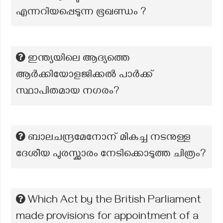
എന്നറിയപ്പെടുന്ന ഭൂഖണ്ഡം ?
ഇന്ത്യയിലെ ആദ്യത്തെ
ആർക്കിയോളജിക്കൽ പാർക്ക്
സ്ഥാപിതമായ നഗരം?
ബാലചന്ദ്രമേനോന് മികച്ച നടനുള്ള
ദേശീയ പുരസ്ക്കാരം നേടിക്കൊടുത്ത ചിത്രം?
Which Act by the British Parliament
made provisions for appointment of a