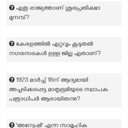
ഏതു രാജ്യത്താണ് ശുഭപ്രതീക്ഷാ
മുനമ്പ്?
കേരളത്തിൽ ഏറ്റവും കൂടുതൽ
നഗരസഭകൾ ഉള്ള ജില്ല ഏതാണ്?
1923 മാർച്ച് 18ന് ആദ്യമായി
അച്ചടിക്കപ്പെട്ട മാതൃഭൂമിയുടെ സ്ഥാപക
പത്രാധിപർ ആരായിരുന്നു?
'അന്വേഷി' എന്ന സാമൂഹിക