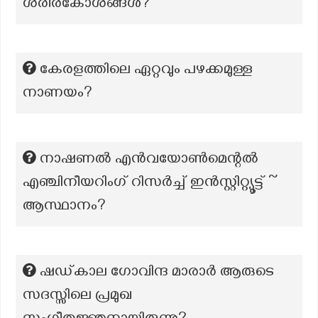
ശരീരകോശങ്ങൾ?
കേരളത്തിലെ ഏറ്റവും പഴക്കമുള്ള
നാണയം?
നാഷണൽ എൻവയോൺമെന്റൽ
എഞ്ചിനീയറിംഗ് റിസർച്ച് ഇൻസ്റ്റിറ്റ്യൂട്ട് ~
ആസ്ഥാനം?
ഷഡ്കാല ഗോവിന്ദ മാരാർ ആരുടെ
സദസ്സിലെ പ്രമുഖ