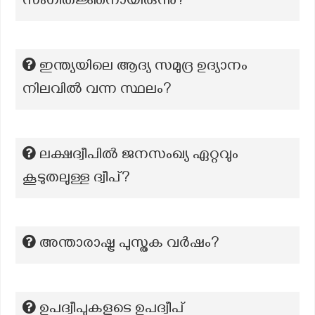
സംഗീതജ്ഞനായിരുന്നു?
ഇന്ത്യയിലെ ആദ്യ സമുദ്ര ഉദ്യാനം
നിലവിൽ വന്ന സ്ഥലം?
ലക്ഷദ്വീപിൽ ജനസംഖ്യ ഏറ്റവും
കൂടുതലുള്ള ദ്വീപ്?
അന്താരാഷ്ട്ര പുസ്തക വർഷം?
ഉപദ്വീപുകളുടെ ഉപദ്വീപ്