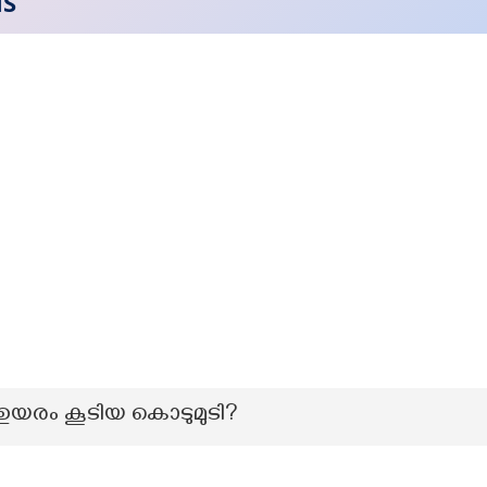
NS
ഉയരം കൂടിയ കൊടുമുടി?