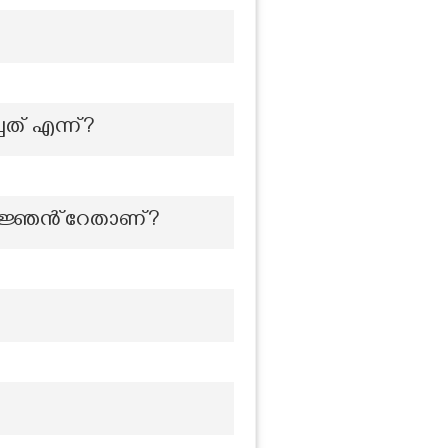
ത് എന്ന്?
ീതജ്ഞൻ്റേതാണ്?