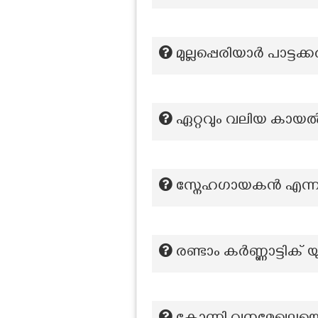
മുല്ലപ്പെരിയാർ പാട്
ഏറ്റവും വലിയ കായ
സ്നേഹഗായകന്‍ എന്നറ
രണ്ടാം കർണ്ണാട്ടിക്