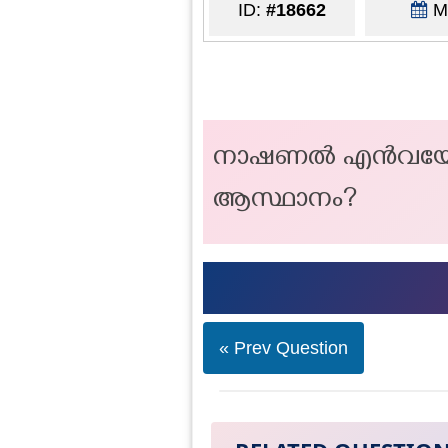
ID:
#18662
Ma
നാഷണൽ എൻവയോൺമെന്റ
ആസ്ഥാനം?
« Prev Question