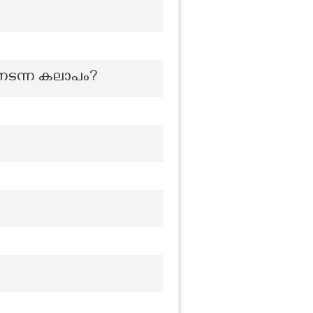
 നടന്ന കലാപം?