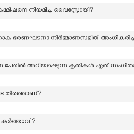
സ കമ്മീഷനെ നിയമിച്ച വൈസ്രോയി?
താക ഭരണഘടനാ നിര്‍മ്മാണസമിതി അംഗീകരിച്ച
്ന പേരിൽ അറിയപ്പെടുന്ന കൃതികൾ ഏത് സംഗ
െ തീരത്താണ്?
െ കർത്താവ് ?