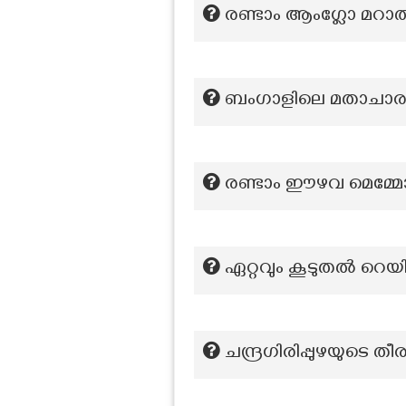
രണ്ടാം ആംഗ്ലോ മറാത്
ബംഗാളിലെ മതാചാര്യന
രണ്ടാം ഈഴവ മെമ്മോറ
ഏറ്റവും കൂടുതൽ റെയ
ചന്ദ്രഗിരിപ്പുഴയുടെ തീര