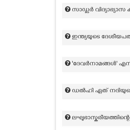
സാഡ്ലർ വിദ്യാഭ്യാ
ഇന്ത്യയുടെ ദേശീയപ
'ദേവർനാമങ്ങൾ' എന
ഡൽഹി ഏത് നദിയുട
ലഘുഭാസ്കരീയത്തിന്റ