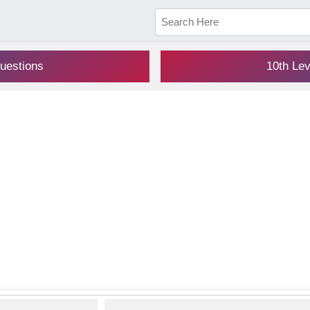
uestions
10th Le