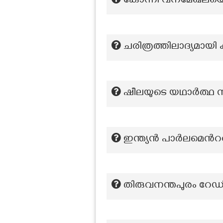
കോന്നി വനമേഖലയെ കേ
ചരിത്രത്തിലാദ്യമായി 
ഷീലയുടെ യഥാർത്ഥ 
ഇന്ത്യൻ പാർലമെൻററി 
തിരുവനന്തപുരം റേ