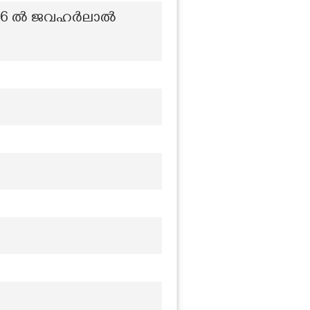
ച് 1956 ൽ ജവഹർലാൽ