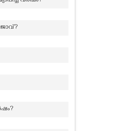
ാപിച്ച വര്‍ഷം?
രാജാവ്?
ർഷം?