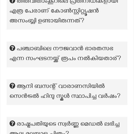
തിരുവിതാംകൂറിലെ പ്രതിനിധികളായി
എത്ര പേരാണ് കോൺസ്റ്റിറ്റ്യൂഷൻ
അസംബ്ലി ഉണ്ടായിരുന്നത്?
പഞ്ചാബിലെ നൗജവാൻ ഭാരതസഭ
എന്ന സംഘടനയ്ക്ക് രൂപം നൽകിയതാര്?
ആനി ബസന്റ് വാരാണസിയിൽ
സെൻട്രൽ ഹിന്ദു സ്കൂൾ സ്ഥാപിച്ച വർഷം?
രാഷ്ട്രപതിയുടെ സ്വര്‍ണ്ണ മെഡല്‍ ലഭിച്ച