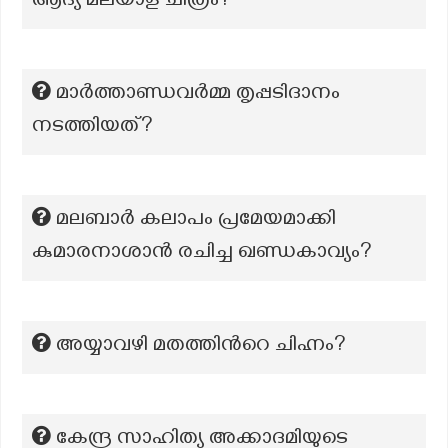
ആദ്യ മലയാള ചിത്രം?
മാർത്താണ്ഡവർമ്മ തൃപ്പടിദാനം
നടത്തിയത്?
മലബാര്‍ കലാപം പ്രമേയമാക്കി
കുമാരനാശാന്‍ രചിച്ച ഖണ്ഡകാവ്യം?
അയ്യാവഴി മതത്തിന്‍റെ ചിഹ്നം?
കേന്ദ്ര സാഹിത്യ അക്കാദമിയുടെ