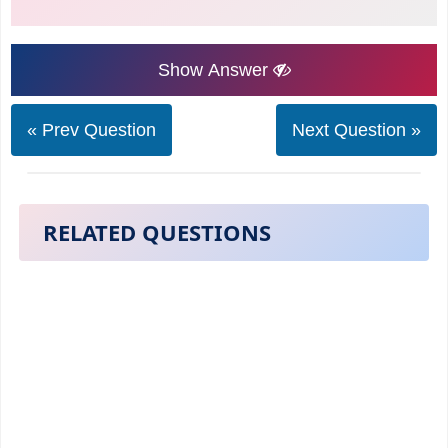
Show Answer
« Prev Question
Next Question »
RELATED QUESTIONS