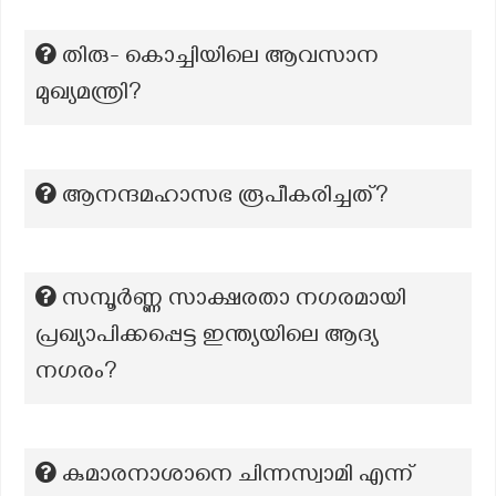
തിരു- കൊച്ചിയിലെ ആവസാന
മുഖ്യമന്ത്രി?
ആനന്ദമഹാസഭ രൂപീകരിച്ചത്?
സമ്പൂർണ്ണ സാക്ഷരതാ നഗരമായി
പ്രഖ്യാപിക്കപ്പെട്ട ഇന്ത്യയിലെ ആദ്യ
നഗരം?
കുമാരനാശാനെ ചിന്നസ്വാമി എന്ന്