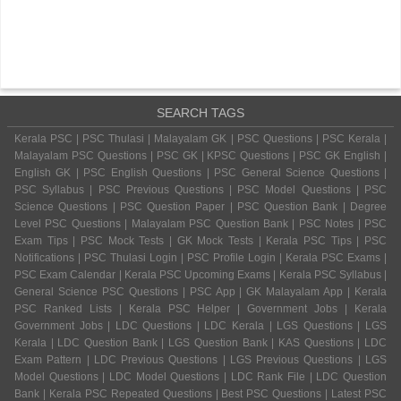
SEARCH TAGS
Kerala PSC | PSC Thulasi | Malayalam GK | PSC Questions | PSC Kerala |
Malayalam PSC Questions | PSC GK | KPSC Questions | PSC GK English |
English GK | PSC English Questions | PSC General Science Questions |
PSC Syllabus | PSC Previous Questions | PSC Model Questions | PSC
Science Questions | PSC Question Paper | PSC Question Bank | Degree
Level PSC Questions | Malayalam PSC Question Bank | PSC Notes | PSC
Exam Tips | PSC Mock Tests | GK Mock Tests | Kerala PSC Tips | PSC
Notifications | PSC Thulasi Login | PSC Profile Login | Kerala PSC Exams |
PSC Exam Calendar | Kerala PSC Upcoming Exams | Kerala PSC Syllabus |
General Science PSC Questions | PSC App | GK Malayalam App | Kerala
PSC Ranked Lists | Kerala PSC Helper | Government Jobs | Kerala
Government Jobs | LDC Questions | LDC Kerala | LGS Questions | LGS
Kerala | LDC Question Bank | LGS Question Bank | KAS Questions | LDC
Exam Pattern | LDC Previous Questions | LGS Previous Questions | LGS
Model Questions | LDC Model Questions | LDC Rank File | LDC Question
Bank | Kerala PSC Repeated Questions | Best PSC Questions | Latest PSC