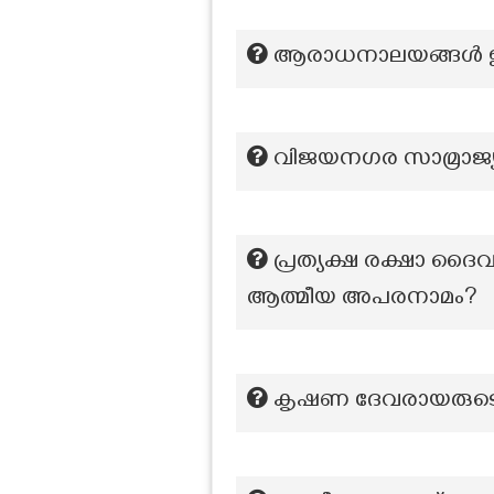
ആരാധനാലയങ്ങൾ ഇല്
വിജയനഗര സാമ്രാജ്യത്ത
പ്രത്യക്ഷ രക്ഷാ 
ആത്മീയ അപരനാമം?
കൃഷണ ദേവരായരുടെ സദ