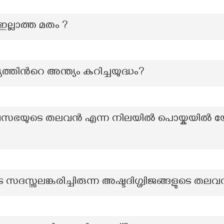
ലാത്ത മതം ?
ിന്‍റെ അന്ത്യം കുറിച്ചയുദ്ധം?
ദൈവസഭയുടെ തലവൻ എന്ന നിലയിൽ പൊയ്കയിൽ യോ
സ്സലങ്കരിച്ചിരുന്ന അഷ്ടദിഗ്ഗ്വിജങ്ങളുടെ തല