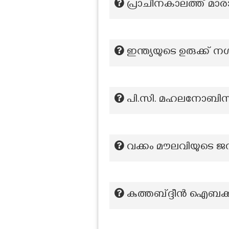
പ്രാചീനകാലത്ത് മാരാ‍
ഇന്ത്യയുടെ ഉരുക്ക് ന
പി.സി. മഹലനോബിസ്
വക്കം മൗലവിയുടെ ജന
കുത്തബ്ദ്ദീൻ ഐബക്