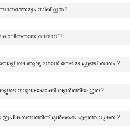
ാനത്തേയും സിഖ് ഗുരു?
സമകാലീനനായ രാജാവ്?
്ബോളിലെ ആദ്യ ഗോൾ നേടിയ ഫ്രഞ്ച് താരം ?
കളുടെ സമുദായമാക്കി വളർത്തിയ ഗുരു?
ുടെ രൂപീകരണത്തിന് മുൻകൈ എടുത്ത വ്യക്തി?