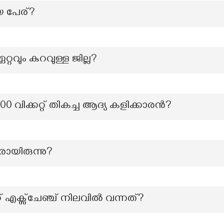
യ പേര്?
റ്റവും കുറവുള്ള ജില്ല?
00 വിക്കറ്റ് തികച്ച ആദ്യ കളിക്കാരൻ?
യിരുന്നു?
് എക്സ്ചേഞ്ച് നിലവിൽ വന്നത്?