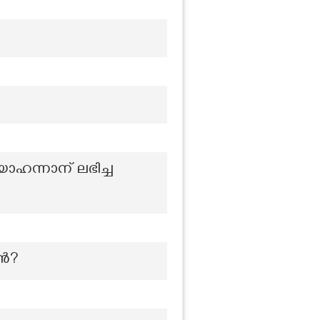
ഹന്നാന് ലഭിച്ച
വൻ?