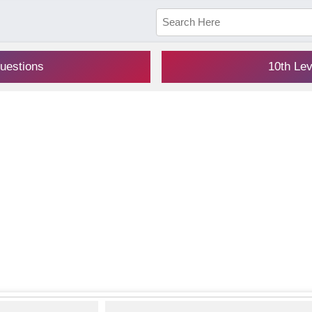
uestions
10th Le