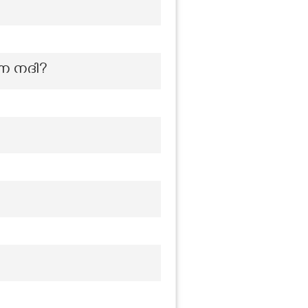
ന്ന നദി?