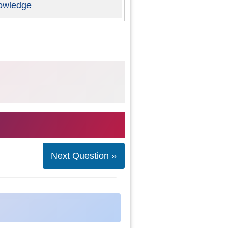
owledge
Next Question »