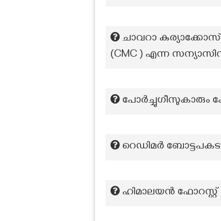
ചാവറാ കുര്യാക്കോസ്
(CMC ) എന്ന സന്യാസി
പോർച്ചുഗീസുകാരും ക
റെഡിമർ ബോട്ടപകട
ഹിമാലയൻ ഫോറസ്റ്റ് റിസ