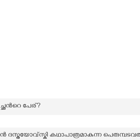
ഛന്‍റെ പേര്?
ന്‍ ദസ്തയോവ്സ്കി കഥാപാത്രമാകുന്ന പെരുമ്പടവ