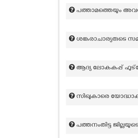
പത്താമത്തെയും അവസ
ശങ്കരാചാര്യരുടെ 
ആദ്യ ലോകകപ്പ് ഫുട
സിഖുകാരെ യോദ്ധാക്
പത്തനംതിട്ട ജില്ലയ