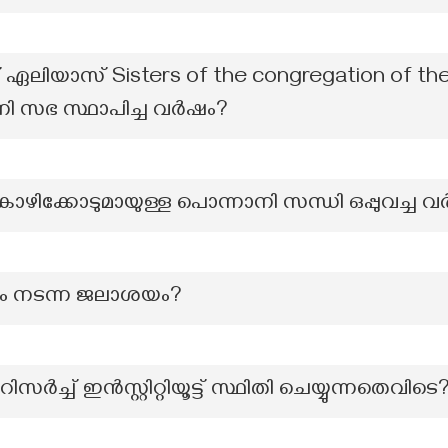
 ഏലിയാസ് Sisters of the congregation of th
നി സഭ സ്ഥാപിച്ച വർഷം?
ോഴിക്കോടുമായുള്ള പൊന്നാനി സന്ധി ഒപ്പുവച്ച 
ം നടന്ന ജലാശയം?
ർച്ച് ഇൻസ്റ്റിറ്റിയൂട്ട് സ്ഥിതി ചെയ്യുന്നതെവിടെ