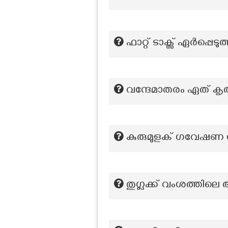
ഫാറ്റ് ടാക്സ് ഏർപ്പെട
വന്ദേമാതരം ഏത് കൃതി
കുരുമുളക് ഗവേഷണ കേന
തുഗ്ലക്ക് വംശത്ത