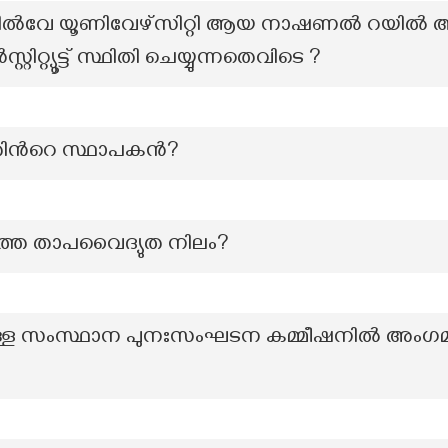
 റയിൽവേ യൂണിവേഴ്സിറ്റി ആയ നാഷണൽ റയിൽ
ിറ്റ്യൂട്ട് സ്ഥിതി ചെയ്യുന്നതെവിടെ ?
തിന്‍റെ സ്ഥാപകന്‍?
്തെ താപവൈദ്യുത നിലം?
ുള്ള സംസ്ഥാന പുനഃസംഘടന കമ്മീഷനിൽ അംഗമാ