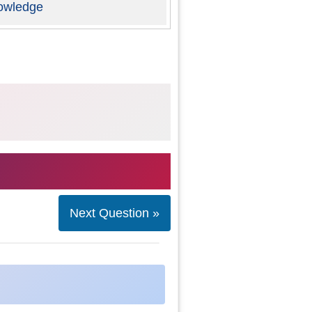
owledge
Next Question »