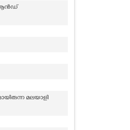
 ആൻഡ്
യിരുന്ന മലയാളി