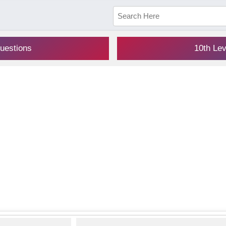
uestions
10th Le