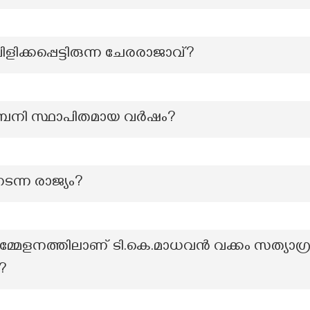
ിക്കപ്പെട്ടിരുന്ന ചേരരാജാവ്?
യാ കമ്പനി സ്ഥാപിതമായ വർഷം?
ടന്ന രാജ്യം?
േളനത്തിലാണ് ടി.കെ.മാധവൻ വക്കം സത്യാഗ്ര
?