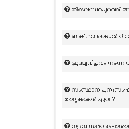
തിരുവനന്തപുരത്ത് 
ബക്‌സാ ടൈഗർ റിസ
ഫ്രഞ്ചുവിപ്ലവം നടന്
സംസ്ഥാന പുനഃസംഘടന
താലൂക്കുകൾ ഏവ ?
നളന്ദ സർവകലാശാ