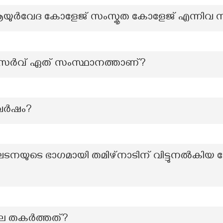
ആയുർവേദ കോളേജ് സംസ്കൃത കോളേജ് എന്നിവ സ്
േർവ് ഏത് സംസ്ഥാനത്താണ്?
ന വർഷം?
യുടെ ഭാഗമായി തമിഴ്‌നാടിന് വിട്ടുനൽകിയ 
ല തകർത്തത്?