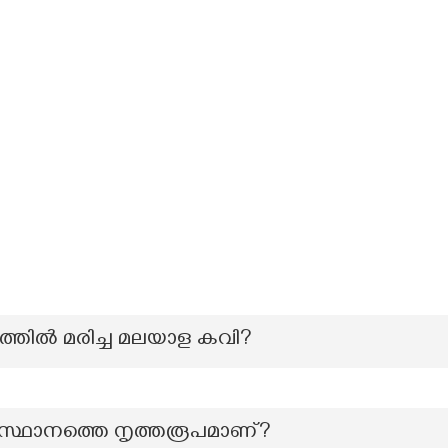
്തിൽ മരിച്ച മലയാള കവി?
്ഥാനത്തെ നൃത്തരൂപമാണ്?