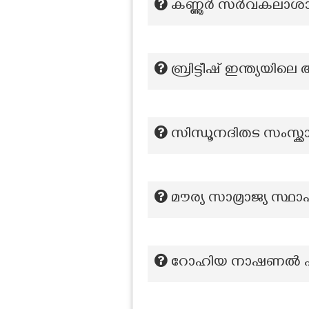
കണ്ണൂർ സർവകലാശ
ബ്രിട്ടീഷ് ഇന്ത്യയി
സിന്ധൂനദിതട സംസ്ക്ക
മൗര്യ സാമ്രാജ്യ സ്ഥ
റോഹിയ നാഷണൽ പാർക്