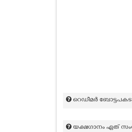
റെഡീമർ ബോട്ടപകടത
യക്ഷഗാനം ഏത് സംസ