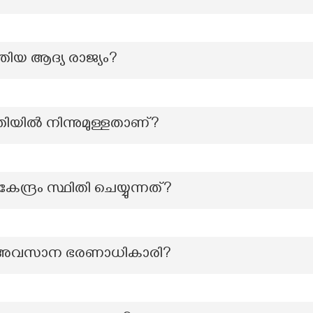
ുത്തിയ ആദ്യ രാജ്യം?
യില്‍ നിന്നുമുള്ളതാണ്?
്ദ്രം സ്ഥിതി ചെയ്യുന്നത്?
ിലെ അവസാന ഭരണാധികാരി?