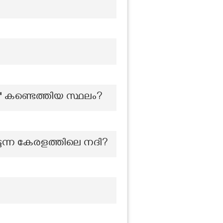
ട" കണ്ടെത്തിയ സ്ഥലം?
െടുന്ന കേരളത്തിലെ നദി?