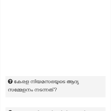
കേരള നിയമസഭയുടെ ആദ്യ
സമ്മേളനം നടന്നത്?