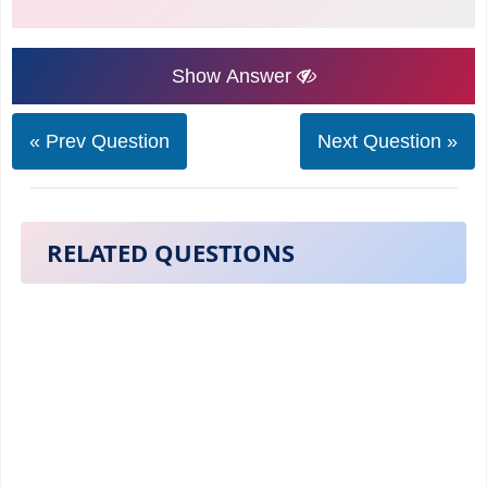
Show Answer
« Prev Question
Next Question »
RELATED QUESTIONS