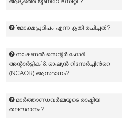
ആദ്യത്തെ യൂണിവേഴ്സിറ്റി ?
‘മോക്ഷപ്രദീപം’ എന്ന കൃതി രചിച്ചത്?
നാഷണൽ സെന്റർ ഫോർ
അന്റാർട്ടിക് & ഓഷ്യൻ റിസേർച്ചിന്‍റെ
(NCAOR) ആസ്ഥാനം?
മാർത്താണ്ഡവർമ്മയുടെ രാഷ്ട്രീയ
തലസ്ഥാനം?