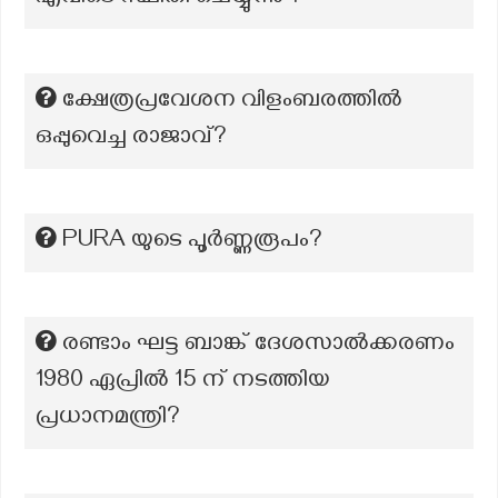
ക്ഷേത്രപ്രവേശന വിളംബരത്തിൽ
ഒപ്പുവെച്ച രാജാവ്?
PURA യുടെ പൂര്‍ണ്ണരൂപം?
രണ്ടാം ഘട്ട ബാങ്ക് ദേശസാൽക്കരണം
1980 ഏപ്രിൽ 15 ന് നടത്തിയ
പ്രധാനമന്ത്രി?