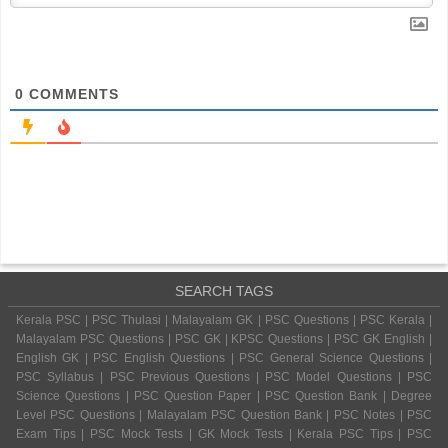
0
COMMENTS
SEARCH TAGS
Kerala PSC | PSC Thulasi | Malayalam GK | PSC Questions | PSC Kerala |
Malayalam PSC Questions | PSC GK | KPSC Questions | PSC GK English |
English GK | PSC English Questions | PSC General Science Questions |
PSC Syllabus | PSC Previous Questions | PSC Model Questions | PSC
Science Questions | PSC Question Paper | PSC Question Bank | Degree
Level PSC Questions | Malayalam PSC Question Bank | PSC Notes | PSC
Exam Tips | PSC Mock Tests | GK Mock Tests | Kerala PSC Tips | PSC