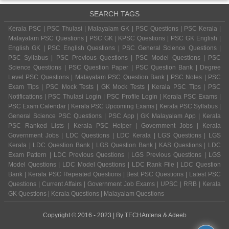
SEARCH TAGS
Kerala PSC | PSC Thulasi | Malayalam GK | PSC Questions | PSC Kerala |
Malayalam PSC Questions | PSC GK | KPSC Questions | PSC GK English |
English GK | PSC English Questions | PSC General Science Questions |
PSC Syllabus | PSC Previous Questions | PSC Model Questions | PSC
Science Questions | PSC Question Paper | PSC Question Bank | Degree
Level PSC Questions | Malayalam PSC Question Bank | PSC Notes | PSC
Exam Tips | PSC Mock Tests | GK Mock Tests | Kerala PSC Tips | PSC
Notifications | PSC Thulasi Login | PSC Profile Login | Kerala PSC Exams |
PSC Exam Calendar | Kerala PSC Upcoming Exams | Kerala PSC Syllabus |
General Science PSC Questions | PSC App | GK Malayalam App | Kerala
PSC Ranked Lists | Kerala PSC Helper | Government Jobs | Kerala
Government Jobs | LDC Questions | LDC Kerala | LGS Questions | LGS
Kerala | LDC Question Bank | LGS Question Bank | KAS Questions | LDC
Exam Pattern | LDC Previous Questions | LGS Previous Questions | LGS
Model Questions | LDC Model Questions | LDC Rank File | LDC Question
Bank | Kerala PSC Repeated Questions | Best PSC Questions | Latest PSC
Questions | Current Affairs | Government Job Exams | UPSC | RRB | Kerala
GK Questions | Kerala Questions | Malayalam Questions
Copyright © 2016 - 2023 | By
TECHAntena
&
Adeeb