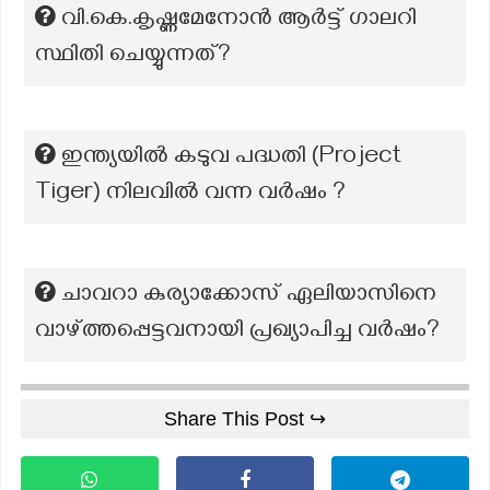
വി.കെ.കൃഷ്ണമേനോൻ ആർട്ട് ഗാലറി
സ്ഥിതി ചെയ്യുന്നത്?
ഇന്ത്യയിൽ കടുവ പദ്ധതി (Project
Tiger) നിലവിൽ വന്ന വർഷം ?
ചാവറാ കുര്യാക്കോസ് ഏലിയാസിനെ
വാഴ്ത്തപ്പെട്ടവനായി പ്രഖ്യാപിച്ച വർഷം?
Share This Post ↪