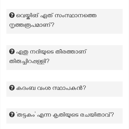
വെയ്കിങ് ഏത് സംസ്ഥാനത്തെ
നൃത്തരൂപമാണ്?
ഏതു നദിയുടെ തീരത്താണ്
തിരുച്ചിറപ്പള്ളി?
കദംബ വംശ സ്ഥാപകൻ?
‘തട്ടകം’ എന്ന കൃതിയുടെ രചയിതാവ്?