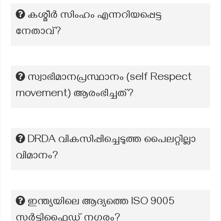
കശ്മീർ സിംഹം എന്നറിയപ്പെട്ട
നേതാവ്?
സ്വാഭിമാനപ്രസ്ഥാനം (self Respect
movement) ആരംഭിച്ചത്?
DRDA വികസിപ്പിച്ചെടുത്ത പൈലറ്റില്ലാ
വിമാനം?
ഇന്ത്യയിലെ ആദ്യത്തെ lSO 9005
സർട്ടിഫൈഡ് നഗരം?