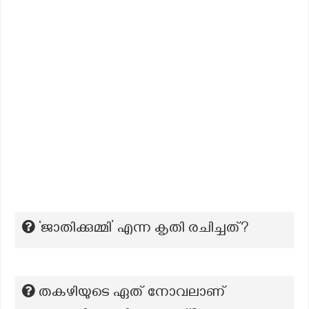
‘ജാതിക്കുമ്മി’ എന്ന കൃതി രചിച്ചത്?
തകഴിയുടെ ഏത് നോവലാണ്