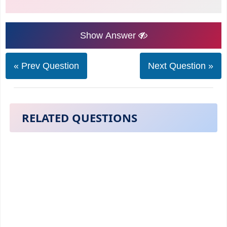
Show Answer
« Prev Question
Next Question »
RELATED QUESTIONS