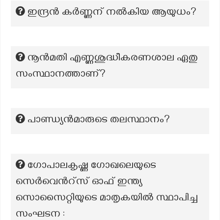
ഇന്ദ്രൻ കർണ്ണന് നൽകിയ ആയുധം?
നൂൻമതി എണ്ണശുദ്ധീകരണശാല ഏതു
സംസ്ഥാനത്താണ്?
പാണ്ഡ്യൻമാരുടെ തലസ്ഥാനം?
ഗോപാലകൃഷ്ണ ഗോഖലെയുടെ
സെർവെൻറ്സ് ഓഫ് ഇന്ത്യ
സൊസൈറ്റിയുടെ മാതൃകയിൽ സ്ഥാപിച്ച
സംഘടന :