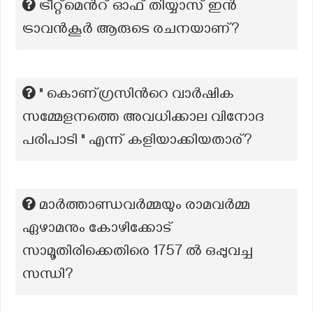
ട്രീറ്റ്മെൻറ് ഓഫ് തിയ്യാസ് ഇൻ
ട്രാവൻകൂർ ആരുടെ രചനയാണ്?
" കൊണ്ഗ്രസിന്‍റെ വാര്‍ഷിക
സമ്മേളനത്തെ അവധിക്കാല വിനോദ
പരിപാടി " എന്ന് കളിയാക്കിയതാര്?
മാർത്താണ്ഡവർമ്മയും രാമവർമ്മ
ഏഴാമനും കോഴിക്കോട്
സാമൂതിരിക്കെതിരെ 1757 ൽ ഒപ്പുവച്ച
സന്ധി?