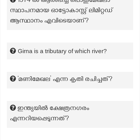
1974 ൽ ആരംഭിച്ച പൊതുമേഖലാ
സ്ഥാപനമായ ഓട്ടോകാസ്റ്റ് ലിമിറ്റഡ്
ആസ്ഥാനം എവിടെയാണ്?
Girna is a tributary of which river?
‘മണിമേഖല’ എന്ന കൃതി രചിച്ചത്?
ഇന്ത്യയിൽ ക്ഷേത്രനഗരം
എന്നറിയപ്പെടുന്നത്?