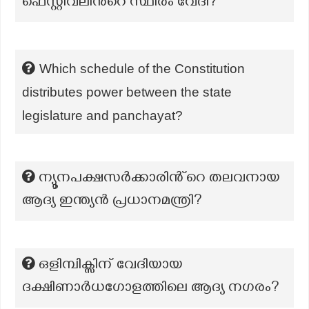
ഫെസ്റ്റിവലിന്‍റെ സ്ഥിരം വേദി?
Which schedule of the Constitution
distributes power between the state
legislature and panchayat?
ന്യൂനപക്ഷസർക്കാരിൻ്റെ തലവനായ
ആദ്യ ഇന്ത്യൻ പ്രധാനമന്ത്രി?
ഒളിമ്പിക്സിന് വേദിയായ
ദക്ഷിണാർധഗോളത്തിലെ ആദ്യ നഗരം?