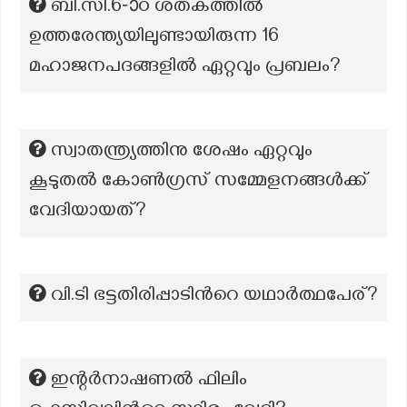
ബി.സി.6-ാo ശതകത്തിൽ
ഉത്തരേന്ത്യയിലുണ്ടായിരുന്ന 16
മഹാജനപദങ്ങളിൽ ഏറ്റവും പ്രബലം?
സ്വാതന്ത്ര്യത്തിനു ശേഷം ഏറ്റവും
കൂടുതൽ കോൺഗ്രസ് സമ്മേളനങ്ങൾക്ക്
വേദിയായത്?
വി.ടി ഭട്ടതിരിപ്പാടിന്‍റെ യഥാര്‍ത്ഥപേര്?
ഇന്റർനാഷണൽ ഫിലിം