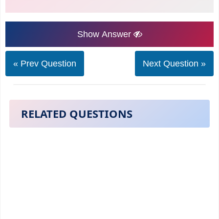
Show Answer
« Prev Question
Next Question »
RELATED QUESTIONS