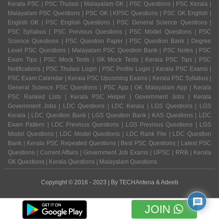
Kerala PSC | PSC Thulasi | Malayalam GK | PSC Questions | PSC Kerala |
Malayalam PSC Questions | PSC GK | KPSC Questions | PSC GK English |
English GK | PSC English Questions | PSC General Science Questions |
PSC Syllabus | PSC Previous Questions | PSC Model Questions | PSC
Science Questions | PSC Question Paper | PSC Question Bank | Degree
Level PSC Questions | Malayalam PSC Question Bank | PSC Notes | PSC
Exam Tips | PSC Mock Tests | GK Mock Tests | Kerala PSC Tips | PSC
Notifications | PSC Thulasi Login | PSC Profile Login | Kerala PSC Exams |
PSC Exam Calendar | Kerala PSC Upcoming Exams | Kerala PSC Syllabus |
General Science PSC Questions | PSC App | GK Malayalam App | Kerala
PSC Ranked Lists | Kerala PSC Helper | Government Jobs | Kerala
Government Jobs | LDC Questions | LDC Kerala | LGS Questions | LGS
Kerala | LDC Question Bank | LGS Question Bank | KAS Questions | LDC
Exam Pattern | LDC Previous Questions | LGS Previous Questions | LGS
Model Questions | LDC Model Questions | LDC Rank File | LDC Question
Bank | Kerala PSC Repeated Questions | Best PSC Questions | Latest PSC
Questions | Current Affairs | Government Job Exams | UPSC | RRB | Kerala
GK Questions | Kerala Questions | Malayalam Questions
Copyright © 2016 - 2023 | By
TECHAntena
&
Adeeb
JOIN