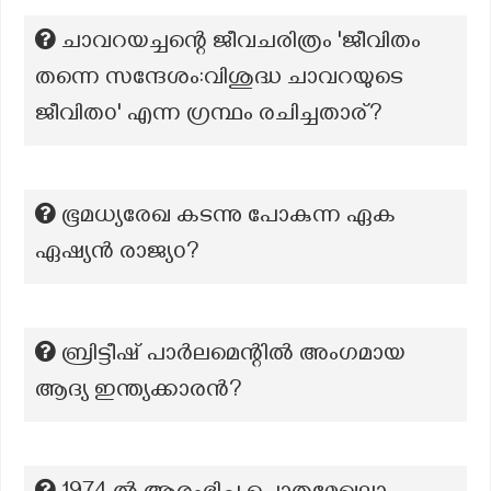
ചാവറയച്ചന്റെ ജീവചരിത്രം 'ജീവിതം
തന്നെ സന്ദേശം:വിശുദ്ധ ചാവറയുടെ
ജീവിത൦' എന്ന ഗ്രന്ഥം രചിച്ചതാര്?
ഭൂമധ്യരേഖ കടന്നു പോകുന്ന ഏക
ഏഷ്യൻ രാജ്യ൦?
ബ്രിട്ടീഷ് പാർലമെന്റിൽ അംഗമായ
ആദ്യ ഇന്ത്യക്കാരൻ?