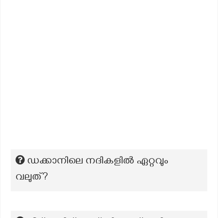
ഡക്കാനിലെ നദികളിൽ ഏറ്റവും
വലുത്?