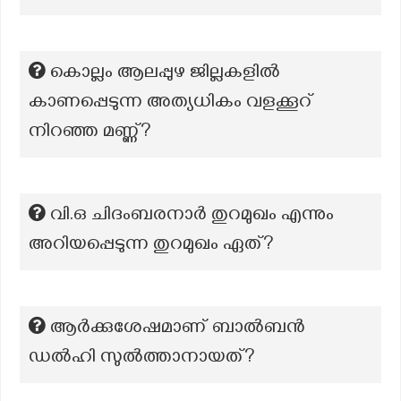
കൊല്ലം ആലപ്പുഴ ജില്ലകളില്‍
കാണപ്പെടുന്ന അത്യധികം വളക്കൂറ്
നിറഞ്ഞ മണ്ണ്?
വി.ഒ ചിദംബരനാർ തുറമുഖം എന്നും
അറിയപ്പെടുന്ന തുറമുഖം ഏത്?
ആർക്കുശേഷമാണ് ബാൽബൻ
ഡൽഹി സുൽത്താനായത്?