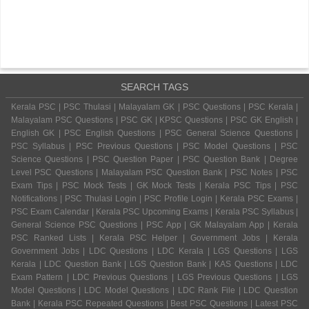
SEARCH TAGS
Kerala PSC | PSC Thulasi | Malayalam GK | PSC Questions | PSC Kerala |
Malayalam PSC Questions | PSC GK | KPSC Questions | PSC GK English |
English GK | PSC English Questions | PSC General Science Questions |
PSC Syllabus | PSC Previous Questions | PSC Model Questions | PSC
Science Questions | PSC Question Paper | PSC Question Bank | Degree
Level PSC Questions | Malayalam PSC Question Bank | PSC Notes | PSC
Exam Tips | PSC Mock Tests | GK Mock Tests | Kerala PSC Tips | PSC
Notifications | PSC Thulasi Login | PSC Profile Login | Kerala PSC Exams |
PSC Exam Calendar | Kerala PSC Upcoming Exams | Kerala PSC Syllabus |
General Science PSC Questions | PSC App | GK Malayalam App | Kerala
PSC Ranked Lists | Kerala PSC Helper | Government Jobs | Kerala
Government Jobs | LDC Questions | LDC Kerala | LGS Questions | LGS
Kerala | LDC Question Bank | LGS Question Bank | KAS Questions | LDC
Exam Pattern | LDC Previous Questions | LGS Previous Questions | LGS
Model Questions | LDC Model Questions | LDC Rank File | LDC Question
Bank | Kerala PSC Repeated Questions | Best PSC Questions | Latest PSC