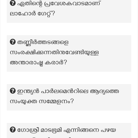
ഏതിന്റെ പ്രവേശകവാടമാണ്
ലാഹോർ ഗേറ്റ്?
തണ്ണീര്‍ത്തടങ്ങളെ
സംരക്ഷിക്കുന്നതിനുവേണ്ടിയുള്ള
അന്താരാഷ്ട്ര കരാര്‍?
ഇന്ത്യൻ പാർലമെൻറിലെ ആദ്യത്തെ
സംയുക്ത സമ്മേളനം?
ഗോശ്രീ മാടഭൂമി എന്നിങ്ങനെ പഴയ