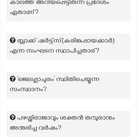
കാലത്ത് അറിയപ്പെട്ടിരുന്ന പ്രദേശം
ഏതാണ്?
ബ്ലാക്ക് ഷർട്ട്സ്(കരിങ്കുപ്പായക്കാർ)
എന്ന സംഘടന സ്ഥാപിച്ചതാര്?
‘ജെലപ്പ്ലാചുരം’ സ്ഥിതിചെയ്യുന്ന
സംസ്ഥാനം?
പഴശ്ശിരാജാവും ശക്തൻ തമ്പുരാനും
അന്തരിച്ച വർഷം?