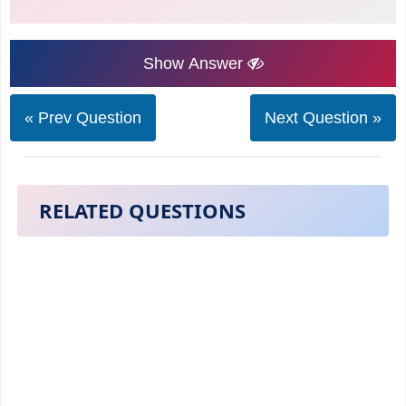
Show Answer
« Prev Question
Next Question »
RELATED QUESTIONS