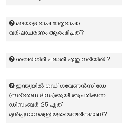
മലയാള ഭാഷ മാതൃഭാഷാ
വര്ഷാചരണം ആരംഭിച്ചത്?
ശബരിഗിരി പദ്ധതി ഏതു നദിയിൽ ?
ഇന്ത്യയിൽ ഗുഡ് ഗവേണൻസ് ഡേ
(സദ്ഭരണ ദിനം)ആയി ആചരിക്കുന്ന
ഡിസംബർ-25 ഏത്
മുൻപ്രധാനമന്ത്രിയുടെ ജന്മദിനമാണ്?