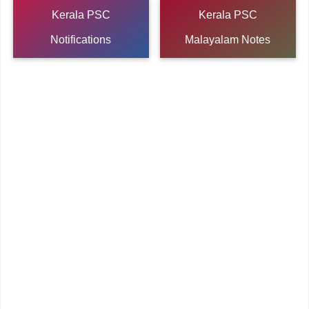
Kerala PSC
Kerala PSC
Notifications
Malayalam Notes