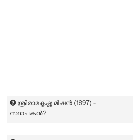
ശ്രീരാമകൃഷ്ണ മിഷൻ (1897) -
സ്ഥാപകന്‍?