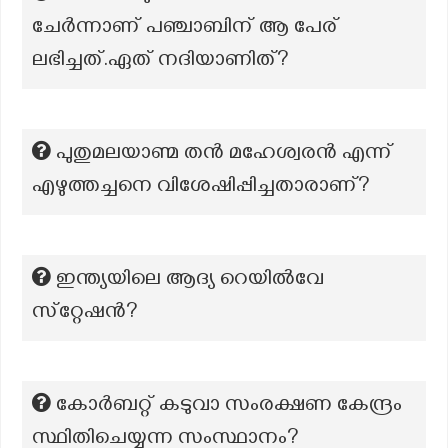
ചേർന്നാണ് പഞ്ചാബിന് ആ പേര്
ലഭിച്ചത്.ഏത് നദിയാണിത്?
പുതുമലയാണ്മ തൻ മഹേശ്വരൻ എന്ന്
എഴുത്തച്ചനെ വിശേഷിപ്പിച്ചതാരാണ്?
ഇന്ത്യയിലെ ആദ്യ റെയിൽവേ
സ്‌റ്റേഷൻ?
കോർബറ്റ് കടുവാ സംരക്ഷണ കേന്ദ്രം
സ്ഥിതിചെയ്യുന്ന സംസ്ഥാനം?