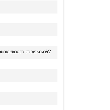
്ന നവോത്ഥാന നായകൻ?