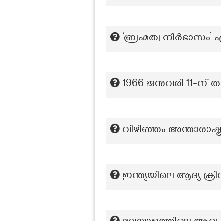
‘ബ്രഹ്മത്വ നിർഭാസം’ 
1966 ജനുവരി 11-ന് താ
വിഴിഞ്ഞം അന്താരാഷ്ട്
ഇന്ത്യയിലെ ആദ്യ ക്രിസ