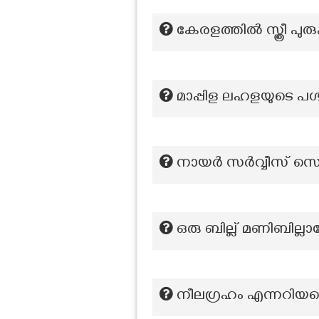
കേരളത്തിൽ സ്ത്രീ പ
മാപ്പിള ലഹളയുടെ പശ
നായര്‍ സര്‍വ്വീസ് 
ഒരു ബില്ല് മണിബില്ലാ
നീലഗ്രഹം എന്നറിയപ്പ