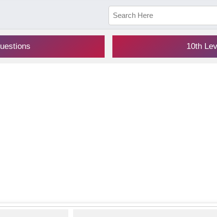
uestions
10th Le