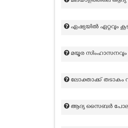
മലയാളത്തിലെ ആദ്യ 7
ഏഷ്യയിൽ ഏറ്റവും കൂട
മയൂര സിംഹാസനവും ക
ലോക്താക്ക് തടാകം സ്
ആദ്യ സൈബർ പോലീസ്