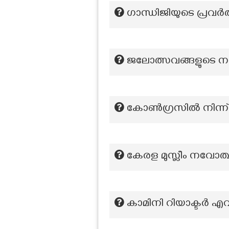
ഗാന്ധിജിയുടെ പ്രവർത
ജലോത്സവങ്ങളുടെ നാട
കോൺഗ്രസിൽ നിന്ന്
കേരള മുസ്ലീം നവോത്
കാമിനി റിയാക്ടർ 