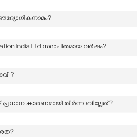
ദ്യോഗികനാമം?
ration India Ltd സ്ഥാപിതമായ വർഷം?
വ് ?
പ്രധാന കാരണമായി തീർന്ന ബില്ലേത്?
ഷരത?