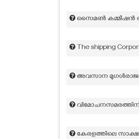
സൈമൺ കമ്മീഷൻ ഔ
The shipping Corpo
അവസാന മുഗൾരാജാ
വിമോചനസമരത്തിന് 
കേരളത്തിലെ സാക്