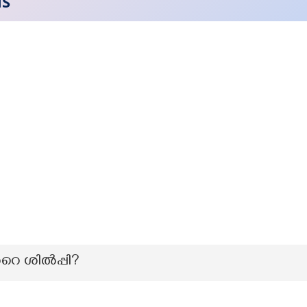
NS
റെ ശില്‍പ്പി?