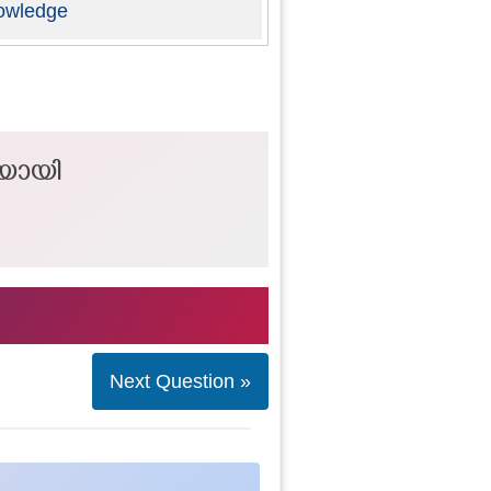
owledge
ഖയായി
Next Question »