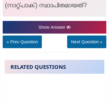
(നാറ്റ്പാക്) സ്ഥാപിതമായത്?
Show Answer
« Prev Question
Next Question »
RELATED QUESTIONS