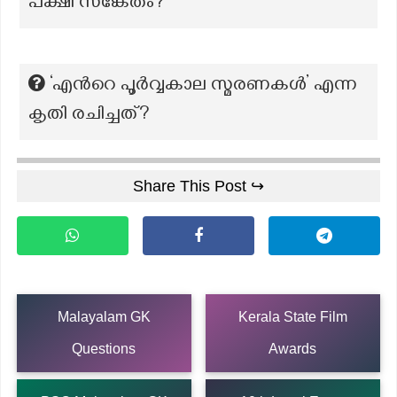
പക്ഷി സങ്കേതം?
‘എന്‍റെ പൂർവ്വകാല സ്മരണകൾ’ എന്ന
കൃതി രചിച്ചത്?
Share This Post ↪
Malayalam GK
Kerala State Film
Questions
Awards