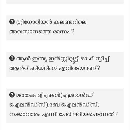
ഗ്രിഗോറിയൻ കലണ്ടറിലെ
അവസാനത്തെ മാസം ?
ആൾ ഇന്ത്യ ഇൻസ്റ്റിറ്റ്യൂട്ട് ഓഫ് സ്പീച്ച്
ആൻറ് ഹിയറിംഗ് എവിടെയാണ്?
മരതക ദ്വീപുകൾ(എമറാൾഡ്
ഐലൻഡ്സ്),ബേ ഐലൻഡ്സ്,
നക്കാവാരം എന്നീ പേരിലറിയപെടുന്നത്?