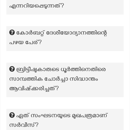
എന്നറിയപ്പെടുന്നത്?
കോർബറ്റ് ദേശീയോദ്യാനത്തിന്റെ
പഴയ പേര്?
ബ്രിട്ടീഷുകാരുടെ ധൂർത്തിനെതിരെ
സാമ്പത്തിക ചോർച്ചാ സിദ്ധാന്തം
ആവിഷ്ക്കരിച്ചത്?
ഏത് സംഘടനയുടെ മുഖപത്രമാണ്
സർവീസ്?