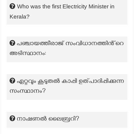
Who was the first Electricity Minister in
Kerala?
പഞ്ചായത്തീരാജ് സംവിധാനത്തിൻ്റെ
അടിസ്ഥാനം:
ഏറ്റവും കൂടുതൽ കാപ്പി ഉത്പാദിപ്പിക്കുന്ന
സംസ്ഥാനം?
നാഷണൽ ലൈബ്രറി?