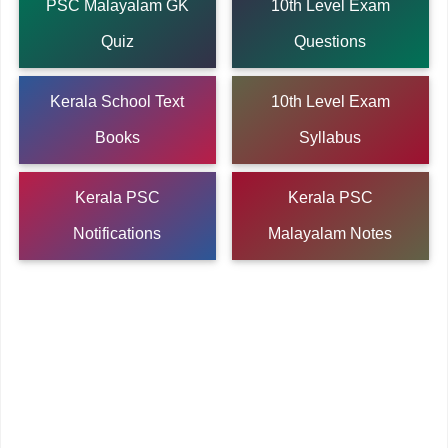
PSC Malayalam GK
10th Level Exam
Quiz
Questions
Kerala School Text
10th Level Exam
Books
Syllabus
Kerala PSC
Kerala PSC
Notifications
Malayalam Notes