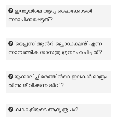
ഇന്ത്യയിലെ ആദ്യ ഹൈക്കോടതി
സ്ഥാപിക്കപ്പെട്ടത്?
‘പ്രൈസ് ആന്‍റ് പ്രൊഡക്ഷൻ’ എന്ന
സാമ്പത്തിക ശാസത്ര ഗ്രന്ഥം രചിച്ചത്?
യൂക്കാലിപ്സ് മരത്തിൻറെ ഇലകൾ മാത്രം
തിന്നു ജീവിക്കുന്ന ജീവി?
കഥകളിയുടെ ആദ്യ രൂപം?