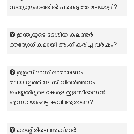
സത്യാഗ്രഹത്തിൽ പങ്കെടുത്ത മലയാളി?
ഇന്ത്യയുടെ ദേശീയ കലണ്ടർ
ഔദ്യോഗികമായി അംഗീകരിച്ച വർഷം?
തുളസിദാസ് രാമായണം
മലയാളത്തിലേക്ക് വിവർത്തനം
ചെയ്തതിലൂടെ കേരള തുളസീദാസൻ
എന്നറിയപ്പെട്ട കവി ആരാണ്?
കാശ്മീരിലെ അക്ബർ