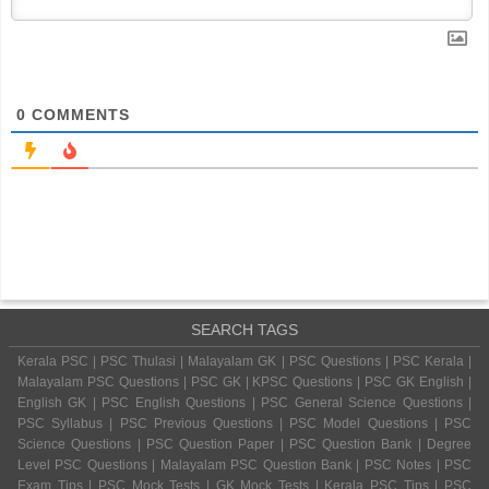
0
COMMENTS
SEARCH TAGS
Kerala PSC | PSC Thulasi | Malayalam GK | PSC Questions | PSC Kerala |
Malayalam PSC Questions | PSC GK | KPSC Questions | PSC GK English |
English GK | PSC English Questions | PSC General Science Questions |
PSC Syllabus | PSC Previous Questions | PSC Model Questions | PSC
Science Questions | PSC Question Paper | PSC Question Bank | Degree
Level PSC Questions | Malayalam PSC Question Bank | PSC Notes | PSC
Exam Tips | PSC Mock Tests | GK Mock Tests | Kerala PSC Tips | PSC