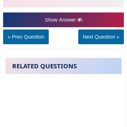
Show Answer
« Prev Question
Next Question »
RELATED QUESTIONS