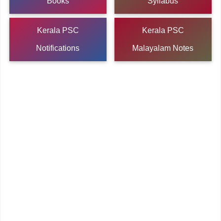
Books
Syllabus
Kerala PSC
Kerala PSC
Notifications
Malayalam Notes