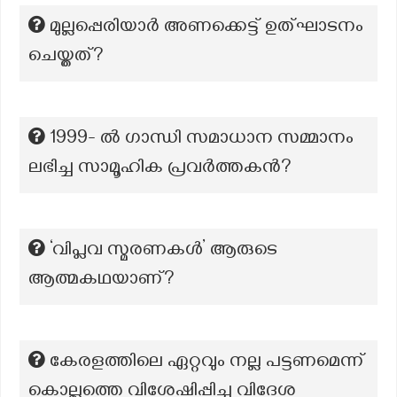
മുല്ലപ്പെരിയാർ അണക്കെട്ട് ഉത്ഘാടനം
ചെയ്തത്?
1999- ൽ ഗാന്ധി സമാധാന സമ്മാനം
ലഭിച്ച സാമൂഹിക പ്രവർത്തകൻ?
‘വിപ്ലവ സ്മരണകൾ’ ആരുടെ
ആത്മകഥയാണ്?
കേരളത്തിലെ ഏറ്റവും നല്ല പട്ടണമെന്ന്
കൊല്ലത്തെ വിശേഷിപ്പിച്ച വിദേശ