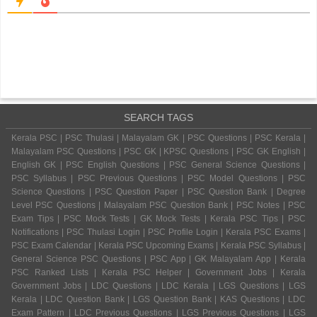
SEARCH TAGS
Kerala PSC | PSC Thulasi | Malayalam GK | PSC Questions | PSC Kerala |
Malayalam PSC Questions | PSC GK | KPSC Questions | PSC GK English |
English GK | PSC English Questions | PSC General Science Questions |
PSC Syllabus | PSC Previous Questions | PSC Model Questions | PSC
Science Questions | PSC Question Paper | PSC Question Bank | Degree
Level PSC Questions | Malayalam PSC Question Bank | PSC Notes | PSC
Exam Tips | PSC Mock Tests | GK Mock Tests | Kerala PSC Tips | PSC
Notifications | PSC Thulasi Login | PSC Profile Login | Kerala PSC Exams |
PSC Exam Calendar | Kerala PSC Upcoming Exams | Kerala PSC Syllabus |
General Science PSC Questions | PSC App | GK Malayalam App | Kerala
PSC Ranked Lists | Kerala PSC Helper | Government Jobs | Kerala
Government Jobs | LDC Questions | LDC Kerala | LGS Questions | LGS
Kerala | LDC Question Bank | LGS Question Bank | KAS Questions | LDC
Exam Pattern | LDC Previous Questions | LGS Previous Questions | LGS