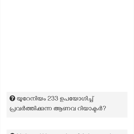
യുറേനിയം 233 ഉപയോഗിച്ച്
പ്രവർത്തിക്കുന്ന ആണവ റിയാക്ടർ?