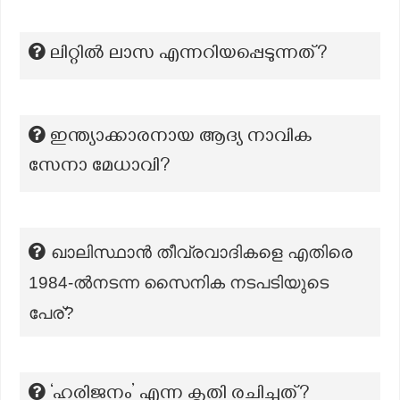
ലിറ്റിൽ ലാസ എന്നറിയപ്പെടുന്നത്?
ഇന്ത്യാക്കാരനായ ആദ്യ നാവിക
സേനാ മേധാവി?
ഖാലിസ്ഥാൻ തീവ്രവാദികളെ എതിരെ
1984-ൽനടന്ന സൈനിക നടപടിയുടെ
പേര്?
‘ഹരിജനം’ എന്ന കൃതി രചിച്ചത്?