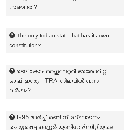
സഞ്ചാരി?
The only Indian state that has its own
constitution?
ടെലികോം റെഗുലേറ്ററി അതോറിറ്റി
ഓഫ് ഇന്ത്യ - TRAl നിലവിൽ വന്ന
വർഷം?
1995 മാർച്ച് രണ്ടിന് ഉദ്ഘാടനം
ചെയ്യപ്പെട്ട കണ്ണൂർ യൂണിവേഴ്സിറ്റിയുടെ