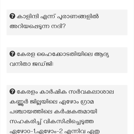
കാളിന്ദി എന്ന് പുരാണങ്ങളിൽ
അറിയപ്പെടുന്ന നദി?
കേരള ഹൈക്കോടതിയിലെ ആദ്യ
വനിതാ ജഡ്ജി:
കേരളം കാർഷിക സർവകലാശാല
കണ്ണൂർ ജില്ലയിലെ ഏഴോം ഗ്രാമ
പഞ്ചായത്തിലെ കർഷകരുമായി
സഹകരിച്ച് വികസിപ്പിച്ചെടുത്ത
ഏഴോ൦-1,ഏഴോം-2 എന്നിവ ഏതു