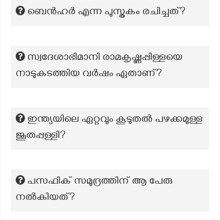
ബെൻഹർ എന്ന പുസ്തകം രചിച്ചത്?
സ്വദേശാഭിമാനി രാമകൃഷ്ണപ്പിള്ളയെ
നാടുകടത്തിയ വര്‍ഷം ഏതാണ്?
ഇന്ത്യയിലെ ഏറ്റവും കൂടുതൽ പഴക്കമുള്ള
ജൂതപ്പള്ളി?
പസഫിക് സമുദ്രത്തിന് ആ പേരു
നൽകിയത്?