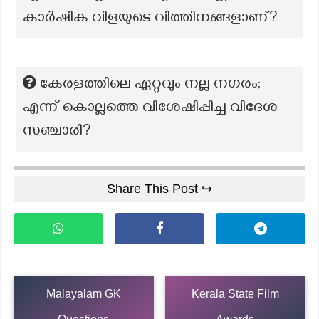
കാർഷിക വിളയുടെ വിത്തിനങ്ങളാണ്?
കേരളത്തിലെ ഏറ്റവും നല്ല നഗരം;
എന്ന് കൊല്ലത്തെ വിശേഷിപ്പിച്ച വിദേശ
സഞ്ചാരി?
Share This Post ↪
Malayalam GK
Kerala State Film