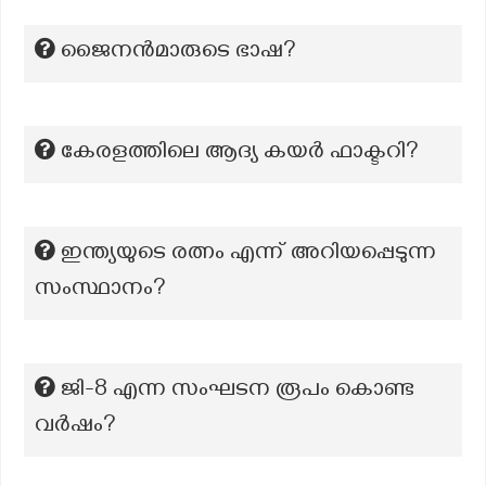
ജൈനൻമാരുടെ ഭാഷ?
കേരളത്തിലെ ആദ്യ കയര്‍ ഫാക്ടറി?
ഇന്ത്യയുടെ രത്നം എന്ന് അറിയപ്പെടുന്ന
സംസ്ഥാനം?
ജി-8 എന്ന സംഘടന രൂപം കൊണ്ട
വർഷം?