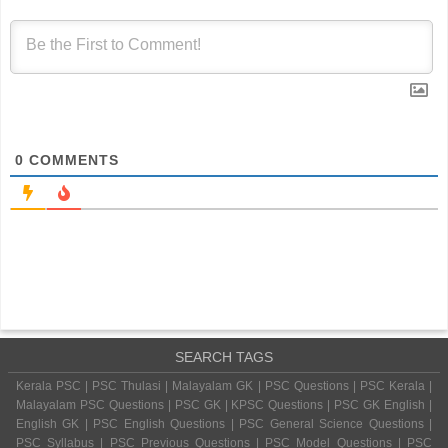
0
COMMENTS
SEARCH TAGS
Kerala PSC | PSC Thulasi | Malayalam GK | PSC Questions | PSC Kerala |
Malayalam PSC Questions | PSC GK | KPSC Questions | PSC GK English |
English GK | PSC English Questions | PSC General Science Questions |
PSC Syllabus | PSC Previous Questions | PSC Model Questions | PSC