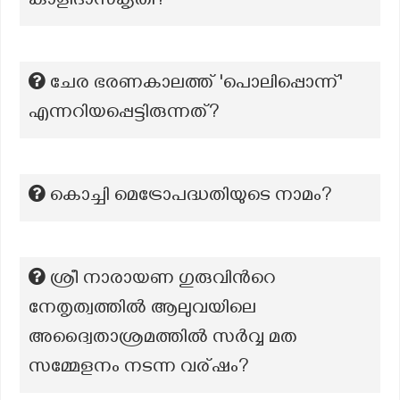
കാളിദാസകൃതി?
ചേര ഭരണകാലത്ത് 'പൊലിപ്പൊന്ന്'
എന്നറിയപ്പെട്ടിരുന്നത്?
കൊച്ചി മെട്രോപദ്ധതിയുടെ നാമം?
ശ്രീ നാരായണ ഗുരുവിന്‍റെ
നേതൃത്വത്തില്‍ ആലുവയിലെ
അദ്വൈതാശ്രമത്തില്‍ സര്‍വ്വ മത
സമ്മേളനം നടന്ന വര്ഷം?