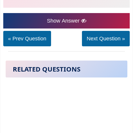
Show Answer
« Prev Question
Next Question »
RELATED QUESTIONS