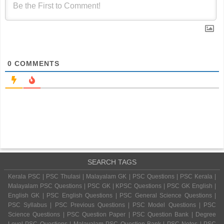
0
COMMENTS
SEARCH TAGS
Kerala PSC | PSC Thulasi | Malayalam GK | PSC Questions | PSC Kerala |
Malayalam PSC Questions | PSC GK | KPSC Questions | PSC GK English |
English GK | PSC English Questions | PSC General Science Questions |
PSC Syllabus | PSC Previous Questions | PSC Model Questions | PSC
Science Questions | PSC Question Paper | PSC Question Bank | Degree
Level PSC Questions | Malayalam PSC Question Bank | PSC Notes | PSC