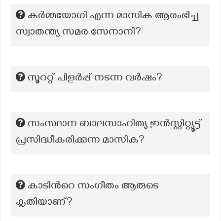
കർമ്മയോഗി എന്ന മാസിക ആരംഭിച്ച
സ്വാതന്ത്യ സമര സേനാനി?
സൂററ്റ് പിളർപ്പ് നടന്ന വർഷം?
സംസ്ഥാന ബാലസാഹിത്യ ഇൻസ്റ്റിറ്റ്യൂട്ട്
പ്രസിദ്ധീകരിക്കുന്ന മാസിക?
കാടിന്‍റെ സംഗീതം ആരുടെ
കൃതിയാണ്?