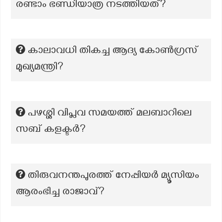
രണ്ടാം ഭണ്ഡിയാത്ര നടത്തിയത്?
കാലാവധി തികച്ച ആദ്യ കോൺഗ്രസ്
മുഖ്യമന്ത്രി?
പഴശ്ശി വിപ്ലവ സമയത്ത് മലബാറിലെ
സബ് കളക്ടർ?
തിരുവനന്തപുരത്ത് നേപ്പിയർ മ്യൂസിയം
ആരംഭിച്ച രാജാവ്?