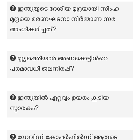
ഇന്ത്യയുടെ ദേശീയ മുദ്രയായി സിംഹ
മുദ്രയെ ഭരണഘടനാ നിർമ്മാണ സഭ
അംഗീകരിച്ചത്?
മുല്ലപ്പെരിയാർ അണക്കെട്ടിന്‍റെ
പരമാവധി ജലനിരപ്പ്?
ഇന്ത്യയിൽ ഏറ്റവും ഉയരം കൂടിയ
സ്മാരകം?
ഡേവിഡ് കോപ്പർഫീൽഡ് ആരുടെ