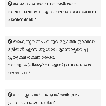
കേരള കലാമണ്ഡലത്തിന്‍റെ
സർവ്വകലാശാലയുടെ ആദ്യത്തെ വൈസ്
ചാൻസിലർ?
ക്രൈസ്തവനും ഹിന്ദുവുമല്ലാത്ത ദ്രാവിഡ
ദളിതൻ എന്ന ആശയം മുന്നോട്ടുവെച്ച
പ്രത്യക്ഷ രക്ഷാ ദൈവ
സഭയുടെ(പിആർഡിഎസ്) സ്ഥാപകൻ
ആരാണ്?
അലക്സാണ്ടർ ചക്രവർത്തിയുടെ
പ്രസിദ്ധനായ കുതിര?