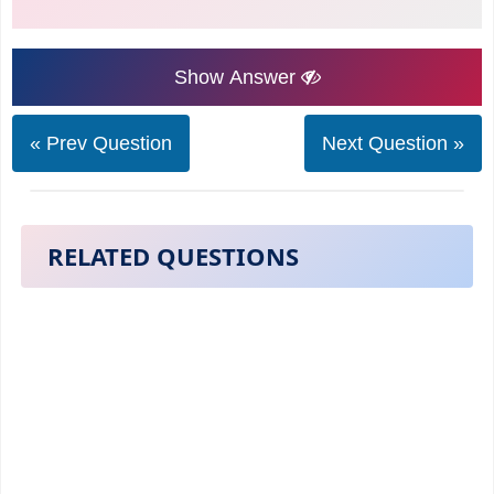
Show Answer
« Prev Question
Next Question »
RELATED QUESTIONS