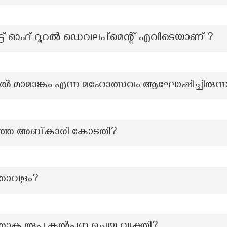
യൂട്ട് ഓഫ് റൂറൽ ഡെവലപ്മെന്റ് എവിടെയാണ് ?
ൽ മാമാങ്കം എന്ന മഹോത്സവം ആഘോഷിച്ചിരുന്
ത്തെ അബ്കാരി കോടതി?
്താവളം?