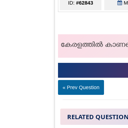
ID:
#62843
Ma
കേരളത്തിൽ കാണപ്പ
« Prev Question
RELATED QUESTIO