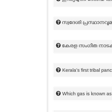
ഇന്ത്യയുടെ ദേശീയ 
സ്വദേശി പ്രസ്ഥാനവുമ
കേരള സംഗീത നാടക അ
Kerala's first tribal pa
Which gas is known a