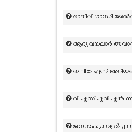
രാജീവ് ഗാന്ധി ഖേൽരത
ആദ്യ വയലാർ അവാർ
ബലിത എന്ന് അറിയപ്പ
വി.എസ്.എൻ.എൽ സ്
ജനസംഖ്യാ വളർച്ചാ നി