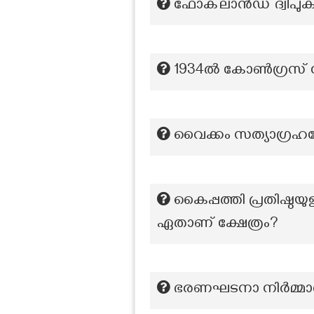
ഫോക്‌ലാൻഡ് ദ്വീപു
1934ൽ കോൺഗ്രസ് സോ
വൈക്കം സത്യാഗ്രഹത
കൈപ്പത്തി പ്രതിഷ്ഠയ
ഏതാണ് ക്ഷേത്രം?
ഭരണഘടനാ നിർമ്മാ