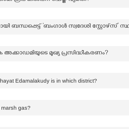
പതാക രൂപ കൽപന ചെയ്ത വ്യക്തി?
ായി ബന്ധപ്പെട്ട് ‘ബംഗാൾ സ്വദേശി സ്റ്റോഴ്സ്’ സ
ക്കാഡമിയുടെ മുഖ്യ പ്രസിദ്ധീകരണം?
nchayat Edamalakudy is in which district?
s marsh gas?