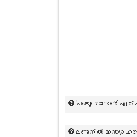
‘പഞ്ചുമേനോൻ’ ഏത് 
ലണ്ടനിൽ ഇന്ത്യാ ഹൗ