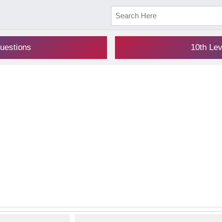
uestions
10th Le