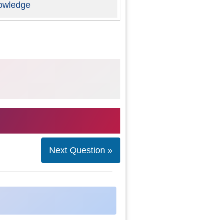
owledge
Next Question »