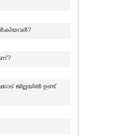
ം നൽകിയവർ?
ാണ്?
കാട് ജില്ലയിൽ ഉണ്ട്