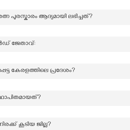
്ന പുരസ്കാരം ആദ്യമായി ലഭിച്ചത്?
ഡ് ജേതാവ്:
െട്ട കേരളത്തിലെ പ്രദേശം?
ഥാപിതമായത്?
രക്ക് കൂടിയ ജില്ല?