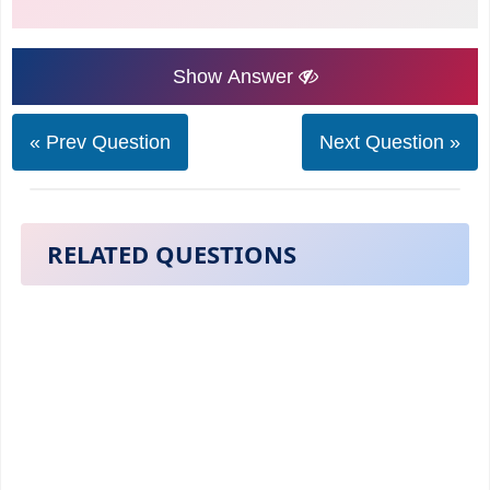
Show Answer
« Prev Question
Next Question »
RELATED QUESTIONS