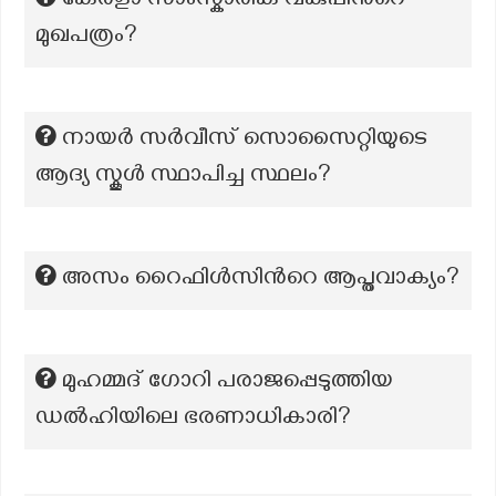
കേരളാ സാംസ്കാരിക വകുപ്പിന്‍റെ
മുഖപത്രം?
നായർ സർവീസ് സൊസൈറ്റിയുടെ
ആദ്യ സ്കൂൾ സ്ഥാപിച്ച സ്ഥലം?
അസം റൈഫിൾസിന്‍റെ ആപ്തവാക്യം?
മുഹമ്മദ് ഗോറി പരാജപ്പെടുത്തിയ
ഡൽഹിയിലെ ഭരണാധികാരി?