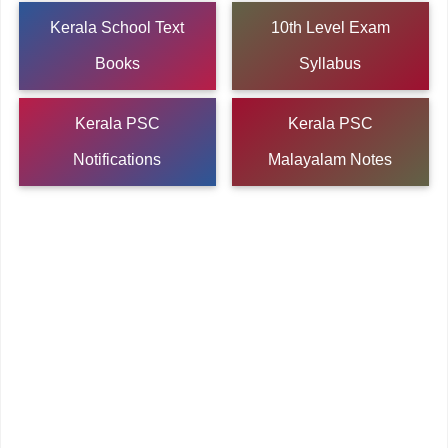
Kerala School Text
10th Level Exam
Books
Syllabus
Kerala PSC
Kerala PSC
Notifications
Malayalam Notes