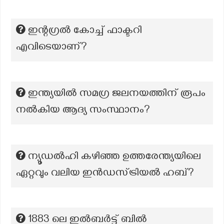
ഇന്റഗ്രൽ കോച്ച് ഫാക്ടറി
എവിടെയാണ്?
ഇന്ത്യയില്‍ സമഗ്ര ജലനയത്തിന് രൂപം
നല്‍കിയ ആദ്യ സംസ്ഥാനം?
ന്യൂഡൽഹി കഴിഞ്ഞ ഉത്തരേന്ത്യയിലെ
ഏറ്റവും വലിയ ഇൻഡസ്ട്രിയൽ ഹബ്?
1883 ലെ ഇൽബർട്ട് ബിൽ