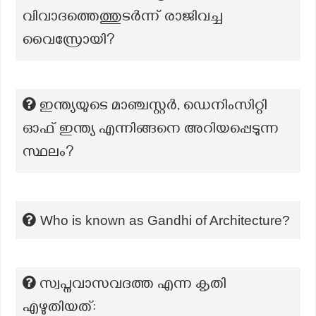
വിവാദത്തെത്തുടർന്ന് രാജിവച്ച
വൈസ്രോയി?
ഇന്ത്യയുടെ മാഞ്ചസ്റ്റര്‍, ഡെനിംസിറ്റി
ഓഫ് ഇന്ത്യ എന്നിങ്ങനെ അറിയപ്പെടുന്ന
സ്ഥലം?
Who is known as Gandhi of Architecture?
സ്വപ്നവാസവദത്ത എന്ന കൃതി
എഴുതിയത്: