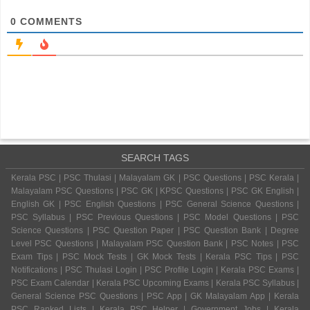
0
COMMENTS
SEARCH TAGS
Kerala PSC | PSC Thulasi | Malayalam GK | PSC Questions | PSC Kerala |
Malayalam PSC Questions | PSC GK | KPSC Questions | PSC GK English |
English GK | PSC English Questions | PSC General Science Questions |
PSC Syllabus | PSC Previous Questions | PSC Model Questions | PSC
Science Questions | PSC Question Paper | PSC Question Bank | Degree
Level PSC Questions | Malayalam PSC Question Bank | PSC Notes | PSC
Exam Tips | PSC Mock Tests | GK Mock Tests | Kerala PSC Tips | PSC
Notifications | PSC Thulasi Login | PSC Profile Login | Kerala PSC Exams |
PSC Exam Calendar | Kerala PSC Upcoming Exams | Kerala PSC Syllabus |
General Science PSC Questions | PSC App | GK Malayalam App | Kerala
PSC Ranked Lists | Kerala PSC Helper | Government Jobs | Kerala