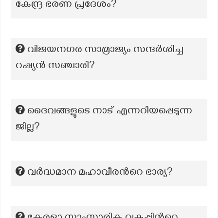
കേന്ദ്ര ഭരണ പ്രദേശം?
വിജയനഗര സാമ്രാജ്യം സന്ദർശിച്ച
റഷ്യൻ സഞ്ചാരി?
ദൈവങ്ങളുടെ നാട് എന്നറിയപ്പെടുന്ന
ജില്ല?
വർദ്ധമാന മഹാവീരന്‍റെ ഭാര്യ?