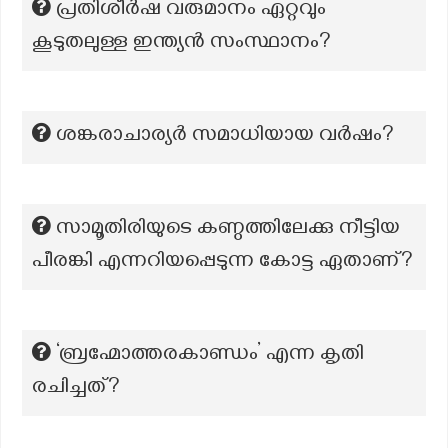
പ്രതിശീർഷ വരുമാനം ഏറ്റവും
കൂടുതലുള്ള ഇന്ത്യൻ സംസ്ഥാനം?
ശങ്കരാചാര്യർ സമാധിയായ വർഷം?
സാമൂതിരിയുടെ കണ്ഠത്തിലേക്കു നീട്ടിയ
പീരങ്കി എന്നറിയപ്പെടുന്ന കോട്ട ഏതാണ്?
‘ബ്രഹ്മോത്തരകാണ്ഡം’ എന്ന കൃതി
രചിച്ചത്?