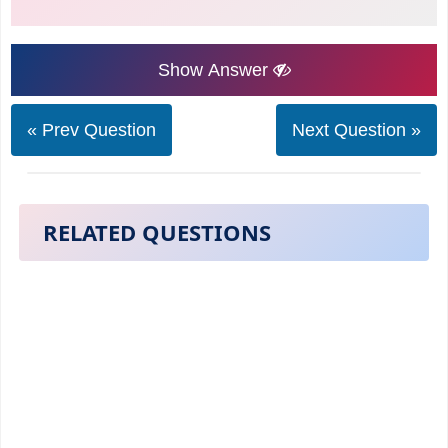
Show Answer
« Prev Question
Next Question »
RELATED QUESTIONS