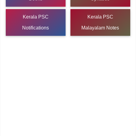
Kerala PSC
Kerala PSC
Notifications
Malayalam Notes