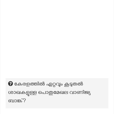
കേരളത്തിൽ ഏറ്റവും കൂടുതൽ
ശാഖകളുള്ള പൊതുമേഖല വാണിജ്യ
ബാങ്ക്?