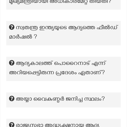
മുഖ്യമന്ത്രിയായി അധികാരമേറ്റ തീയതി?
സ്വതന്ത്ര ഇന്ത്യയുടെ ആദ്യത്തെ ഫീൽഡ്
മാർഷൽ ?
ആദ്യകാലത്ത് പൊറൈനാട് എന്ന്
അറിയപ്പെട്ടിരുന്ന പ്രദേശം ഏതാണ്?
അയ്യാ വൈകുണ്ഠർ ജനിച്ച സ്ഥലം?
രാജ്യസഭാ അദ്ധ്യക്ഷനായ ആദ്യ