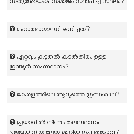
സത്യശോധക് സമാജം സ്ഥാപിച്ച സ്ഥലം?
മഹാത്മാഗാന്ധി ജനിച്ചത്?
ഏറ്റവും കൂടുതല്‍ കടല്‍തീരം ഉള്ള
ഇന്ത്യന്‍ സംസ്ഥാനം?
കേരളത്തിലെ ആദ്യത്തെ ഗ്രന്ഥശാല?
പ്രയാഗിൽ നിന്നും തലസ്ഥാനം
ഉജ്ജയിനിയിലേയ്ക്ക് മാറ്റിയ ഗുപ്ത രാജാവ്?