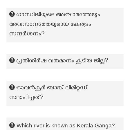
ഗാന്ധിജിയുടെ അഞ്ചാമത്തേയും
അവസാനത്തേയുമായ കേരളം
സന്ദർശനം?
പ്രതിശീർഷ വരുമാനം കൂടിയ ജില്ല?
ട്രാവൻകൂർ ബാങ്ക് ലിമിറ്റഡ്
സ്ഥാപിച്ചത്?
Which river is known as Kerala Ganga?