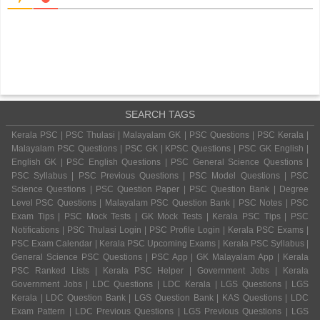
SEARCH TAGS
Kerala PSC | PSC Thulasi | Malayalam GK | PSC Questions | PSC Kerala |
Malayalam PSC Questions | PSC GK | KPSC Questions | PSC GK English |
English GK | PSC English Questions | PSC General Science Questions |
PSC Syllabus | PSC Previous Questions | PSC Model Questions | PSC
Science Questions | PSC Question Paper | PSC Question Bank | Degree
Level PSC Questions | Malayalam PSC Question Bank | PSC Notes | PSC
Exam Tips | PSC Mock Tests | GK Mock Tests | Kerala PSC Tips | PSC
Notifications | PSC Thulasi Login | PSC Profile Login | Kerala PSC Exams |
PSC Exam Calendar | Kerala PSC Upcoming Exams | Kerala PSC Syllabus |
General Science PSC Questions | PSC App | GK Malayalam App | Kerala
PSC Ranked Lists | Kerala PSC Helper | Government Jobs | Kerala
Government Jobs | LDC Questions | LDC Kerala | LGS Questions | LGS
Kerala | LDC Question Bank | LGS Question Bank | KAS Questions | LDC
Exam Pattern | LDC Previous Questions | LGS Previous Questions | LGS