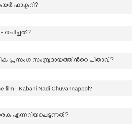
ര്‍ ഫാക്ടറി?
 - രചിച്ചത്?
 പ്രസംഗ സംമ്പ്രദായത്തിന്‍റെ പിതാവ്?
 the film - Kabani Nadi Chuvannappol?
വാരക എന്നറിയപ്പെടുന്നത്?