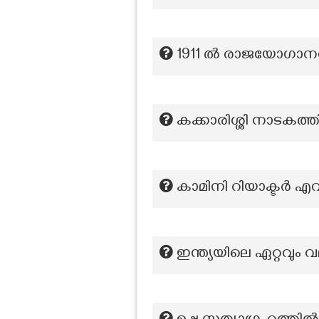
1911 ൽ രാജയോഗാനന്
കക്കാരിശ്ശി നാടകത്
കാമിനി റിയാക്ടർ 
ഇന്ത്യയിലെ ഏറ്റവും