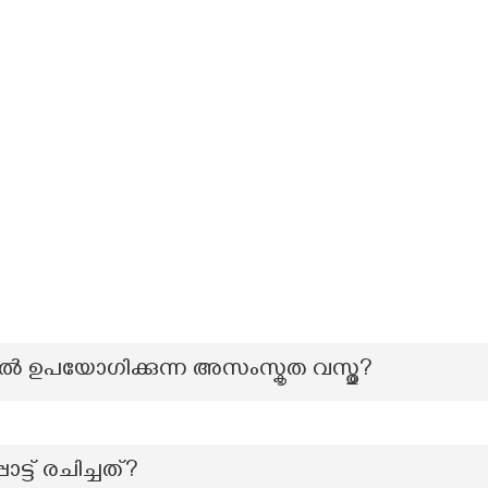
‍ ഉപയോഗിക്കുന്ന അസംസ്കൃത വസ്തു?
ട്ട് രചിച്ചത്?