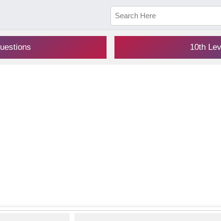
uestions
10th Le