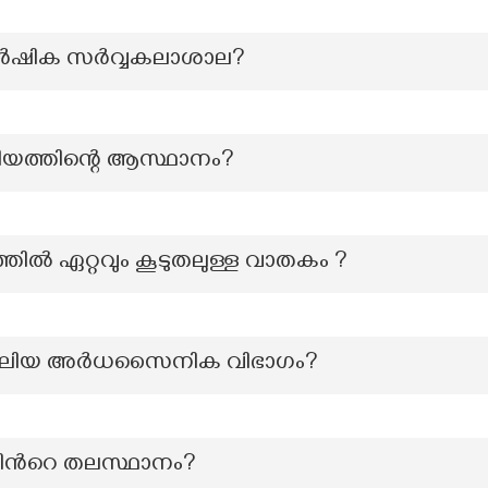
കാർഷിക സർവ്വകലാശാല?
സിയത്തിന്റെ ആസ്ഥാനം?
ത്തിൽ ഏറ്റവും കൂടുതലുള്ള വാതകം ?
ും വലിയ അർധസൈനിക വിഭാഗം?
ിന്‍റെ തലസ്ഥാനം?