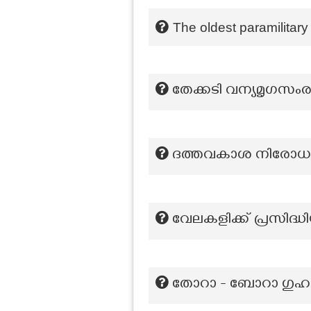
The oldest paramilitary 
തേക്കടി വന്യമൃഗസം
ദത്തവകാശ നിരോധന
വേലകളിക്ക് പ്രസിദ്ധി
തോറാ - ബോറാ ഗുഹകൾ 