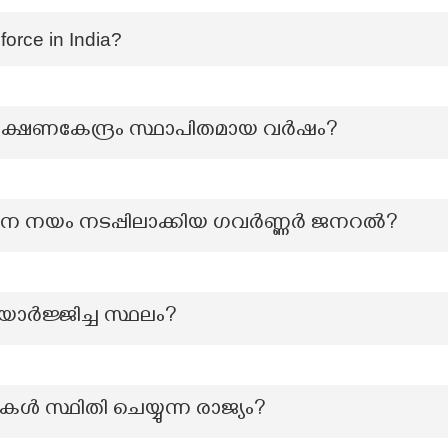
force in India?
രക്ഷണകേന്ദ്രം സ്ഥാപിതമായ വർഷം?
 നയം നടപ്പിലാക്കിയ ഗവർണ്ണർ ജനറൽ?
യാര്‍ജ്ജിച്ച സ്ഥലം?
സ്ഥിതി ചെയ്യുന്ന രാജ്യം?