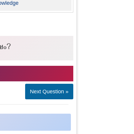
owledge
ഷം?
Next Question »