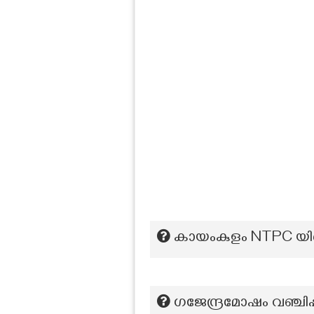
കായംകുളം NTPC യില്
ഗജേന്ദ്രമോഷം വഞ്ചിപ്പാ