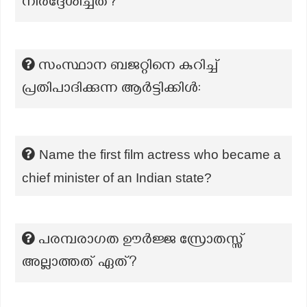
നിർദ്ദേശിച്ചത്?
സംസ്ഥാന ബജറ്റിനെ കുറിച്ച്
പ്രതിപാദിക്കുന്ന ആർട്ടിക്കിൾ:
Name the first film actress who became a
chief minister of an Indian state?
പരമ്പരാഗത ഊർജ്ജ സ്രോതസ്സ്
അല്ലാത്തത് ഏത്?