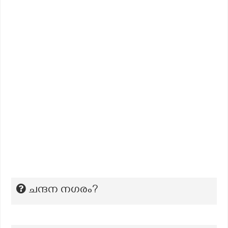
ചന്ദന നഗരം?