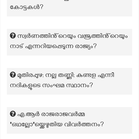
കോട്ടകൾ?
സ്വർണത്തിൻ്റെയും വജ്രത്തിൻ്റെയും
നാട് എന്നറിയപ്പെടുന്ന രാജ്യം?
മുതിരപ്പുഴ; നല്ല തണ്ണി; കുണ്ടള എന്നീ
നദികളുടെ സംഘമ സ്ഥാനം?
എ.ആർ രാജരാജവർമ്മ
"ഒഥല്ലോ"യ്ക്കെഴുതിയ വിവർത്തനം?