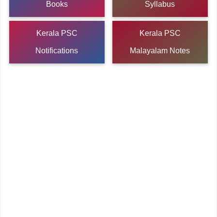
Books
Syllabus
Kerala PSC
Kerala PSC
Notifications
Malayalam Notes