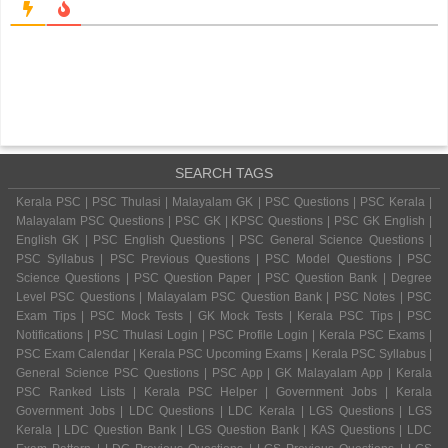
SEARCH TAGS
Kerala PSC | PSC Thulasi | Malayalam GK | PSC Questions | PSC Kerala |
Malayalam PSC Questions | PSC GK | KPSC Questions | PSC GK English |
English GK | PSC English Questions | PSC General Science Questions |
PSC Syllabus | PSC Previous Questions | PSC Model Questions | PSC
Science Questions | PSC Question Paper | PSC Question Bank | Degree
Level PSC Questions | Malayalam PSC Question Bank | PSC Notes | PSC
Exam Tips | PSC Mock Tests | GK Mock Tests | Kerala PSC Tips | PSC
Notifications | PSC Thulasi Login | PSC Profile Login | Kerala PSC Exams |
PSC Exam Calendar | Kerala PSC Upcoming Exams | Kerala PSC Syllabus |
General Science PSC Questions | PSC App | GK Malayalam App | Kerala
PSC Ranked Lists | Kerala PSC Helper | Government Jobs | Kerala
Government Jobs | LDC Questions | LDC Kerala | LGS Questions | LGS
Kerala | LDC Question Bank | LGS Question Bank | KAS Questions | LDC