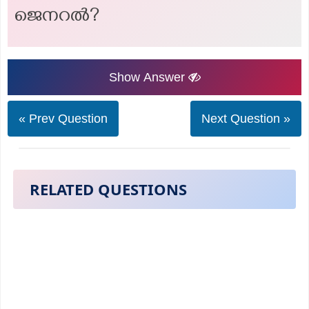
ജെനറൽ?
Show Answer
« Prev Question
Next Question »
RELATED QUESTIONS