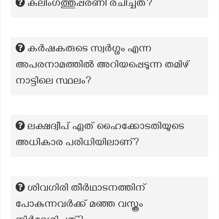
കലിംഗത്തുപ്പരണി രചിച്ചത്?
കർഷകരുടെ സ്വർഗ്ഗം എന്ന
അപരനാമത്തിൽ അറിയപ്പെടുന്ന തമിഴ്
നാട്ടിലെ സ്ഥലം?
ലക്ഷദ്വീപ് ഏത് ഹൈക്കോടതിയുടെ
അധികാര പരിധിയിലാണ്?
ശിവഗിരി തീർഥാടനത്തിന്
പോകുന്നവർക്ക് മഞ്ഞ വസ്ത്രം