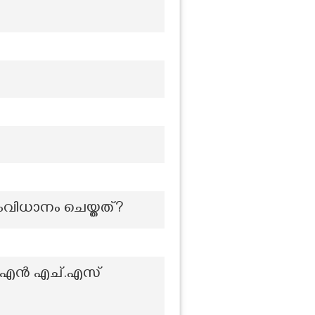
ംവിധാനം ചെയ്തത്?
.എൻ എച്.എസ്