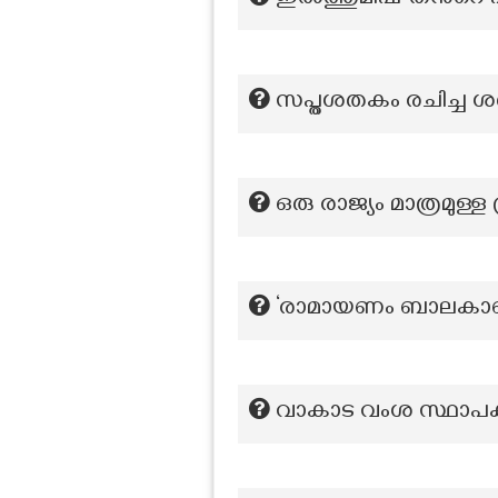
ഇൽത്തുമിഷ് തൻറെ 
സപ്തശതകം രചിച്ച
ഒരു രാജ്യം മാത്രമുള്
‘രാമായണം ബാലകാണ്ഡ
വാകാട വംശ സ്ഥാപക