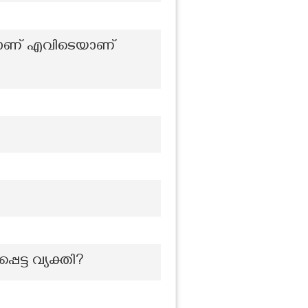
ിലാണ് എവിടെയാണ്
ട്ട വ്യക്തി?