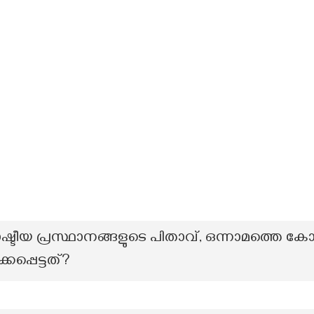
്ടീയ പ്രസ്ഥാനങ്ങളുടെ പിതാവ്, ഒന്നാമത്തെ കോണ്
കപ്പെട്ടത്?