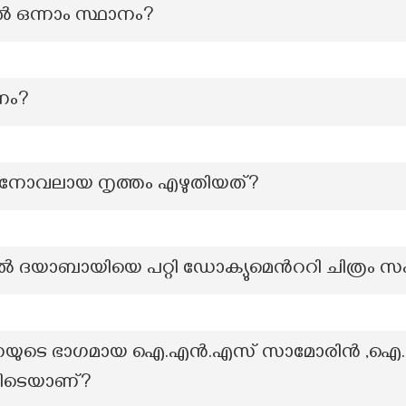
്‍ ഒന്നാം സ്ഥാനം?
നം?
നോവലായ നൃത്തം എഴുതിയത്?
രിൽ ദയാബായിയെ പറ്റി ഡോക്യുമെൻററി ചിത്രം സ
േനയുടെ ഭാഗമായ ഐ.എൻ.എസ് സാമോരിൻ ,ഐ
ിടെയാണ്?