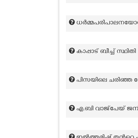
ധർമ്മപരിപാലനയോഗത
കാപ്പാട് ബീച്ച് സ്ഥിതി
പിസയിലെ ചരിഞ്ഞ ഗ
എ.ബി വാജ്‌പേയ് ജനി