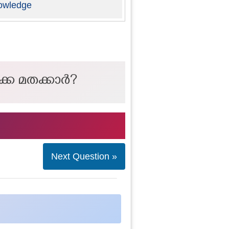
owledge
ക്ക മതക്കാർ?
Next Question »