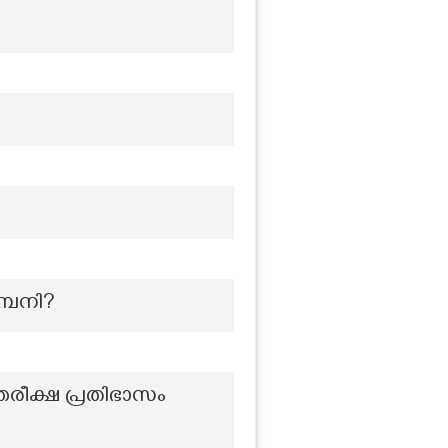
്പനി?
ന്തരീക്ഷ പ്രതിഭാസം