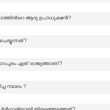
്തിന്‍റെ ആദ്യ ഉപാധ്യക്ഷൻ?
 ചെയ്യുന്നത്?
ോപുരം ഏത് രാജ്യത്താണ്?
ച്ച സ്ഥലം ?