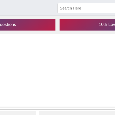
uestions
10th Le