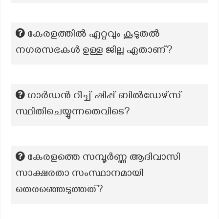
കേരളത്തിൽ ഏറ്റവും കൂടുതൽ
നഗരസഭകൾ ഉള്ള ജില്ല ഏതാണ്?
ഗാർഡൻ റീച്ച് ഷിപ്പ് ബിൽഡേഴ്സ്
സ്ഥിതിചെയ്യുന്നതെവിടെ?
കേരളത്തെ സമ്പൂർണ്ണ ആദിവാസി
സാക്ഷരതാ സംസ്ഥാനമായി
തെരഞ്ഞെടുത്തത്?