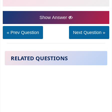
Show Answer
« Prev Question
Next Question »
RELATED QUESTIONS