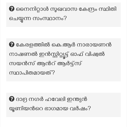
നൈനിറ്റാൾ സുഖവാസ കേന്ദ്രം സ്ഥിതി
ചെയ്യുന്ന സംസ്ഥാനം?
കേരളത്തിൽ കെ.ആർ നാരായണൻ
നാഷണൽ ഇൻസ്റ്റിറ്റ്യൂട്ട് ഓഫ് വിഷ്വൽ
സയൻസ് ആന്‍റ് ആർട്ട്സ്
സ്ഥാപിതമായത്?
ദാദ്ര നഗർ ഹവേലി ഇന്ത്യൻ
യൂണിയന്‍റെ ഭാഗമായ വർഷം?