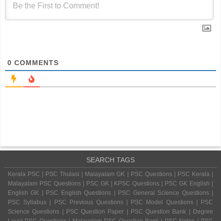
0
COMMENTS
SEARCH TAGS
Kerala PSC | PSC Thulasi | Malayalam GK | PSC Questions | PSC Kerala |
Malayalam PSC Questions | PSC GK | KPSC Questions | PSC GK English |
English GK | PSC English Questions | PSC General Science Questions |
PSC Syllabus | PSC Previous Questions | PSC Model Questions | PSC
Science Questions | PSC Question Paper | PSC Question Bank | Degree
Level PSC Questions | Malayalam PSC Question Bank | PSC Notes | PSC