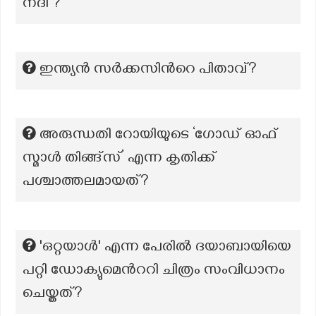
നദി ?
ഇന്ത്യന്‍ സര്‍ക്കസിന്‍റെ പിതാവ്?
അരുന്ധതി റോയിയുടെ ‘ഗോഡ് ഓഫ്
സ്മാള്‍ തിങ്ങ്സ്’ എന്ന കൃതിക്ക്
പശ്ചാത്തലമായത്?
'ഒറ്റയാൾ' എന്ന പേരിൽ ദയാബായിയെ
പറ്റി ഡോക്യുമെൻററി ചിത്രം സംവിധാനം
ചെയ്തത്?