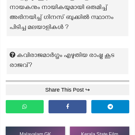
നായകനും നായികയുമായി ഒരുമിച്ച്
അഭിനയിച്ച് ഗിനസ് ബുക്കിൽ സ്ഥാനം
പിടിച്ച മലയാളികൾ ?
കവിരാജമാർഗ്ഗം എഴുതിയ രാഷ്ട്ര കൂട
രാജവ്?
Share This Post ↪
Malayalam GK
Kerala State Film