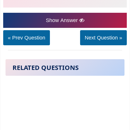
Show Answer
« Prev Question
Next Question »
RELATED QUESTIONS