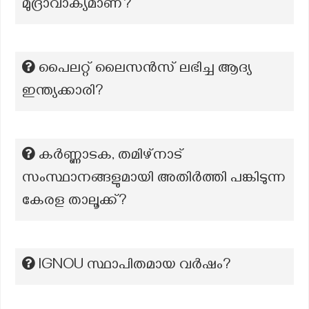
മുദ്രാവാക്യമാണ്?
പൈലറ്റ് ലൈസൻസ് ലഭിച്ച ആദ്യ
ഇന്ത്യക്കാരി?
കർണ്ണാടക, തമിഴ്‌നാട്
സംസ്ഥാനങ്ങളുമായി അതിർത്തി പങ്കിടുന്ന
കേരള താലൂക്ക്?
lGNOU സ്ഥാപിതമായ വർഷം?