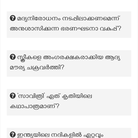
മദ്യനിരോധനം നടപ്പിലാക്കണമെന്ന്
അനുശാസിക്കുന്ന ഭരണഘടനാ വകുപ്പ്?
സ്ത്രീകളെ അംഗരക്ഷകരാക്കിയ ആദ്യ
മൗര്യ ചക്രവർത്തി?
‘സാവിത്രി’ ഏത് കൃതിയിലെ
കഥാപാത്രമാണ്?
ഇന്ത്യയിലെ നദികളിൽ ഏറ്റവും