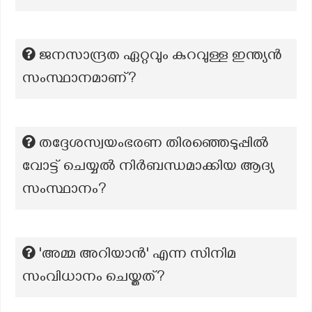
ജനസാന്ദ്രത ഏറ്റവും കുറവുള്ള ഇന്ത്യൻ
സംസ്ഥാനമാണ്?
തദ്ദേശസ്വയംഭരണ തിരഞ്ഞെടുപ്പിൽ
വോട്ട് ചെയ്യൽ നിർബന്ധമാക്കിയ ആദ്യ
സംസ്ഥാനം?
'അമ്മ അറിയാന്‍' എന്ന സിനിമ
സംവിധാനം ചെയ്തത്?