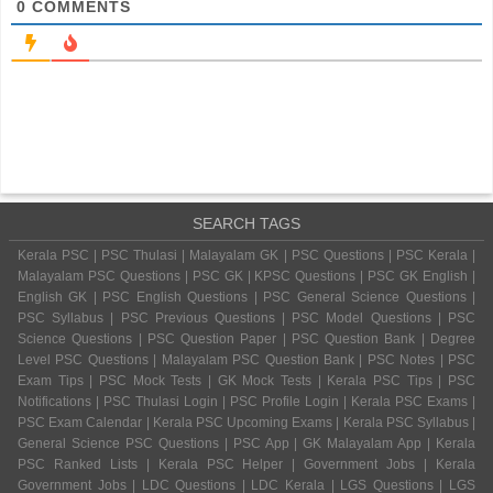
0
COMMENTS
SEARCH TAGS
Kerala PSC | PSC Thulasi | Malayalam GK | PSC Questions | PSC Kerala |
Malayalam PSC Questions | PSC GK | KPSC Questions | PSC GK English |
English GK | PSC English Questions | PSC General Science Questions |
PSC Syllabus | PSC Previous Questions | PSC Model Questions | PSC
Science Questions | PSC Question Paper | PSC Question Bank | Degree
Level PSC Questions | Malayalam PSC Question Bank | PSC Notes | PSC
Exam Tips | PSC Mock Tests | GK Mock Tests | Kerala PSC Tips | PSC
Notifications | PSC Thulasi Login | PSC Profile Login | Kerala PSC Exams |
PSC Exam Calendar | Kerala PSC Upcoming Exams | Kerala PSC Syllabus |
General Science PSC Questions | PSC App | GK Malayalam App | Kerala
PSC Ranked Lists | Kerala PSC Helper | Government Jobs | Kerala
Government Jobs | LDC Questions | LDC Kerala | LGS Questions | LGS