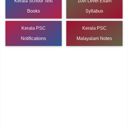
Kerala School Text
10th Level Exam
Books
Syllabus
Kerala PSC
Kerala PSC
Notifications
Malayalam Notes