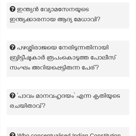
ഇന്ത്യൻ വ്യോമസേനയുടെ
ഇന്ത്യക്കാരനായ ആദ്യ മേധാവി?
പഴശ്ശിരാജയെ നേരിടുന്നതിനായി
ബ്രിട്ടീഷുകാർ രൂപംകൊടുത്ത പോലീസ്
സംഘം അറിയപ്പെട്ടിരുന്ന പേര്?
‘പാവം മാനവഹൃദയം’ എന്ന കൃതിയുടെ
രചയിതാവ്?
Who conceptualised Indian Constitution