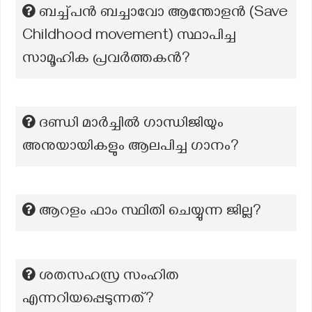
ബച്ച്പൻ ബച്ചാവോ ആന്തോളൻ (Save
Childhood movement) സ്ഥാപിച്ച
സാമൂഹിക പ്രവർത്തകൻ?
ദണ്ഡി മാർച്ചിൽ ഗാന്ധിജിയും
അനുയായികളും ആലപിച്ച ഗാനം?
ആറളം ഫാം സ്ഥിതി ചെയ്യുന്ന ജില്ല?
ശതസഹസ്ര സംഹിത
എന്നറിയപ്പെടുന്നത്?