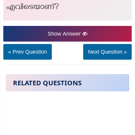
എവിടെയാണ്?
Show Answer
« Prev Question
Next Question »
RELATED QUESTIONS