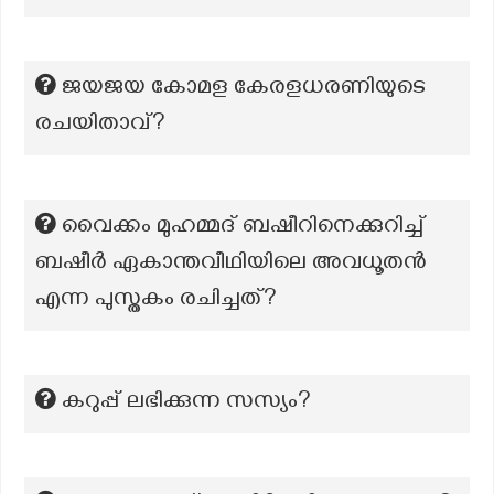
ജയജയ കോമള കേരളധരണിയുടെ
രചയിതാവ്?
വൈക്കം മുഹമ്മദ് ബഷീറിനെക്കുറിച്ച്
ബഷീര്‍ ഏകാന്തവീഥിയിലെ അവധൂതന്‍
എന്ന പുസ്തകം രചിച്ചത്?
കറുപ്പ് ലഭിക്കുന്ന സസ്യം?