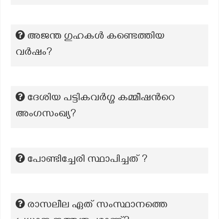
അജന്ത ഗുഹകൾ കണ്ടെത്തിയ
വർഷം?
ദേശിയ പട്ടികവർഗ്ഗ കമ്മീഷന്‍റെ
അംഗസംഖ്യ?
പോണ്ടിച്ചേരി സ്ഥാപിച്ചത് ?
രാസലീല ഏത് സംസ്ഥാനത്തെ