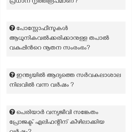
പ്രധാന നൃത്തരൂപമാണ്?
പോസ്റ്റോഫീസുകള്‍
ആധുനികവല്‍ക്കരിക്കാനുള്ള തപാല്‍
വകുപ്പിന്‍റെ നൂതന സംരംഭം?
ഇന്ത്യയിൽ ആദ്യത്തെ സർവകലാശാല
നിലവിൽ വന്ന വർഷം ?
പെരിയാർ വന്യജീവി സങ്കേതം
പ്രോജക്ട് എലിഫന്റിന് കീഴിലാക്കിയ