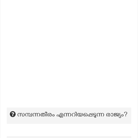
സമ്പന്നതീരം എന്നറിയപ്പെടുന്ന രാജ്യം?