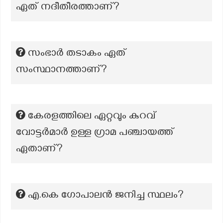
ഏത് നദീതീരത്താണ്?
സംഭാർ തടാകം ഏത്
സംസ്ഥാനത്താണ്?
കേരളത്തിലെ ഏറ്റവും കുറവ്
വോട്ടർമാർ ഉള്ള ഗ്രാമ പഞ്ചായത്ത്
ഏതാണ്?
എ.കെ ഗോപാലൻ ജനിച്ച സ്ഥലം?