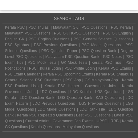
SEARCH TAGS
Kerala PSC | PSC Thulasi | Malayalam GK | PSC Questions | PSC Kerala |
Malayalam PSC Questions | PSC GK | KPSC Questions | PSC GK English |
English GK | PSC English Questions | PSC General Science Questions |
PSC Syllabus | PSC Previous Questions | PSC Model Questions | PSC
Science Questions | PSC Question Paper | PSC Question Bank | Degree
Level PSC Questions | Malayalam PSC Question Bank | PSC Notes | PSC
Exam Tips | PSC Mock Tests | GK Mock Tests | Kerala PSC Tips | PSC
Notifications | PSC Thulasi Login | PSC Profile Login | Kerala PSC Exams |
PSC Exam Calendar | Kerala PSC Upcoming Exams | Kerala PSC Syllabus |
General Science PSC Questions | PSC App | GK Malayalam App | Kerala
PSC Ranked Lists | Kerala PSC Helper | Government Jobs | Kerala
Government Jobs | LDC Questions | LDC Kerala | LGS Questions | LGS
Kerala | LDC Question Bank | LGS Question Bank | KAS Questions | LDC
Exam Pattern | LDC Previous Questions | LGS Previous Questions | LGS
Model Questions | LDC Model Questions | LDC Rank File | LDC Question
Bank | Kerala PSC Repeated Questions | Best PSC Questions | Latest PSC
Questions | Current Affairs | Government Job Exams | UPSC | RRB | Kerala
GK Questions | Kerala Questions | Malayalam Questions