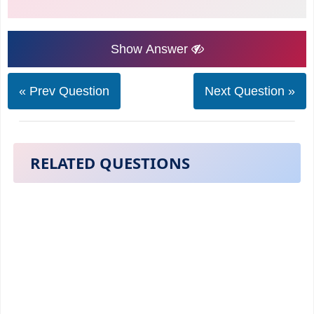
Show Answer
« Prev Question
Next Question »
RELATED QUESTIONS