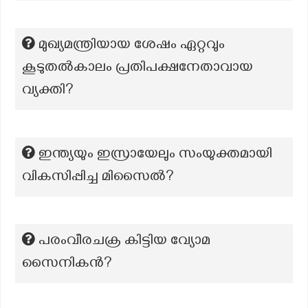
മുഖ്യമന്ത്രിയായ ശേഷം ഏറ്റവും
കൂടുതല്‍കാലം പ്രതിപക്ഷനേതാവായ
വ്യക്തി?
ഇന്ത്യയും ഇസ്രായേലും സംയുക്തമായി
വികസിപ്പിച്ച മിസൈൽ?
പരംവീരചക്ര കിട്ടിയ വ്യോമ
സൈനികൻ?