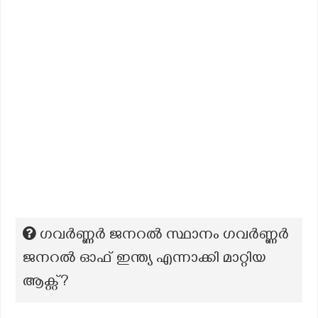
ഗവർണ്ണർ ജനറൽ സ്ഥാനം ഗവർണ്ണർ
ജനറൽ ഓഫ് ഇന്ത്യ എന്നാക്കി മാറ്റിയ
ആക്റ്റ്?