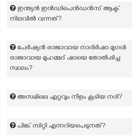
ഇന്ത്യൻ ഇൻഡിപെൻഡൻസ് ആക്ട്
നിലവിൽ വന്നത്?
പേർഷ്യൻ രാജാവായ നാദിർഷാ മുഗൾ
രാജാവായ മുഹമ്മദ് ഷായെ തോൽപ്പിച്ച
സ്ഥലം?
അസമിലെ ഏറ്റവും നീളം കൂടിയ നദി?
പിങ്ക് സിറ്റി എന്നറിയപെടുനത്‌?