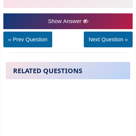
Show Answer
« Prev Question
Next Question »
RELATED QUESTIONS