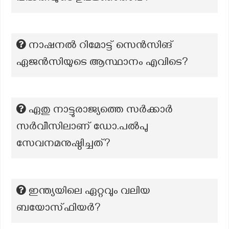
നാഷനൽ റിമോട്ട് സെൻസിങ്
ഏജൻസിയുടെ ആസ്ഥാനം എവിടെ?
ഏതു നാട്ടുരാജ്യത്തെ സർക്കാർ
സർവീസിലാണ് ഡോ.പൽപു
സേവനമനുഷ്ഠിച്ചത്?
ഇന്ത്യയിലെ ഏറ്റവും വലിയ
ബയോസ്ഫിയർ?