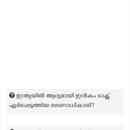
ഇന്ത്യയിൽ ആദ്യമായി ഇൻകം ടാക്സ്
ഏർപ്പെടുത്തിയ ഭരണാധികാരി?