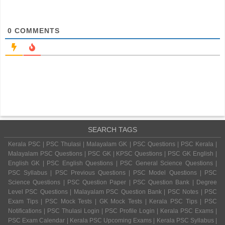
0
COMMENTS
SEARCH TAGS
Kerala PSC | PSC Thulasi | Malayalam GK | PSC Questions | PSC Kerala |
Malayalam PSC Questions | PSC GK | KPSC Questions | PSC GK English |
English GK | PSC English Questions | PSC General Science Questions |
PSC Syllabus | PSC Previous Questions | PSC Model Questions | PSC
Science Questions | PSC Question Paper | PSC Question Bank | Degree
Level PSC Questions | Malayalam PSC Question Bank | PSC Notes | PSC
Exam Tips | PSC Mock Tests | GK Mock Tests | Kerala PSC Tips | PSC
Notifications | PSC Thulasi Login | PSC Profile Login | Kerala PSC Exams |
PSC Exam Calendar | Kerala PSC Upcoming Exams | Kerala PSC Syllabus |