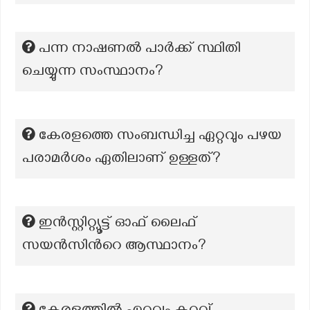
പന്ന നാഷണൽ പാർക്ക് സ്ഥിതി
ചെയ്യുന്ന സംസ്ഥാനം?
കേരളത്തെ സംബന്ധിച്ച ഏറ്റവും പഴയ
പരാമർശം ഏതിലാണ് ഉള്ളത്?
ഇൻസ്റ്റിറ്റ്യൂട്ട് ഓഫ് ലൈഫ്
സയൻസിന്‍റെ ആസ്ഥാനം?