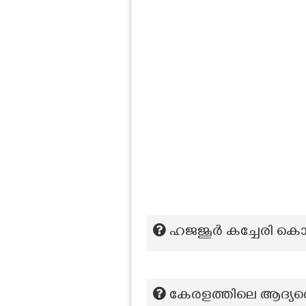
ഹജജൂർ കച്ചേരി കൊല്ല
കേരളത്തിലെ ആദ്യത