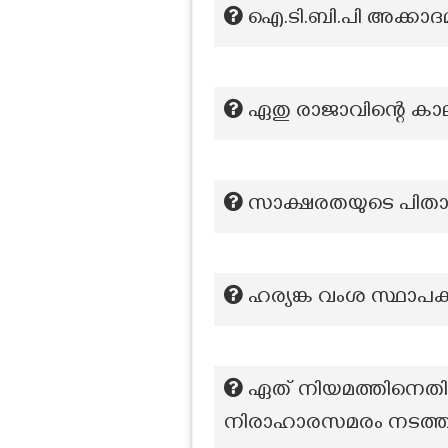
ഐ.ടി.ബി.പി അക്കാദമി
ഏതു രാജാവിന്റെ കാലത
സാക്ഷരതയുടെ പിതാവ്
ഹര്യങ്ക വംശ സ്ഥാപക
ഏത് നിയമത്തിനെത
നിരാഹാരസമരം നടത്ത