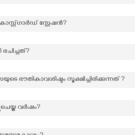
റ്റ്ഗാര്‍ഡ് സ്റ്റേഷന്‍?
രചിച്ചത്?
െ ഭൗതികാവശിഷ്ടം സൂക്ഷിച്ചിരിക്കുന്നത് ?
ുചെയ്ത വർഷം?