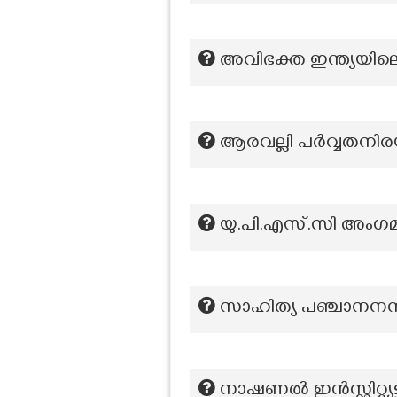
അവിഭക്ത ഇന്ത്യയ
ആരവല്ലി പര്‍വ്വതനി
യു.പി.എസ്.സി അംഗ
സാഹിത്യ പഞ്ചാനനന്
നാഷണൽ ഇൻസ്റ്റിറ്റ്