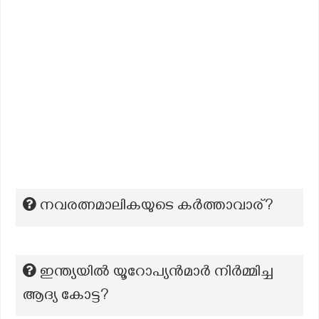
നവരത്നമാലികയുടെ കർത്താവാര്?
ഇന്ത്യയിൽ യൂറോപ്യൻമാർ നിർമ്മിച്ച
ആദ്യ കോട്ട?