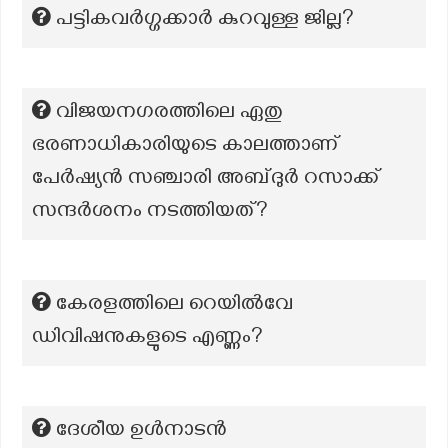
പട്ടികവര്‍ഗ്ഗക്കാർ കുറവുള്ള ജില്ല?
വിജയനഗരത്തിലെ ഏതു
ഭരണാധികാരിയുടെ കാലത്താണ്
പേർഷ്യൻ സഞ്ചാരി അബ്ദുർ റസാക്ക്
സന്ദർശനം നടത്തിയത്?
കേരളത്തിലെ റെയിൽവേ
ഡിവിഷനുകളുടെ എണ്ണം?
ദേശീയ ഉൾനാടൻ