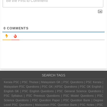
0
COMMENTS
SEARCH TAGS
Kerala PSC | PSC Thulasi | Malayalam GK | PSC Questions | PSC Kerala |
Malayalam PSC Questions | PSC GK | KPSC Questions | PSC GK English |
English GK | PSC English Questions | PSC General Science Questions |
PSC Syllabus | PSC Previous Questions | PSC Model Questions | PSC
Science Questions | PSC Question Paper | PSC Question Bank | Degree
Level PSC Questions | Malayalam PSC Question Bank | PSC Notes | PSC