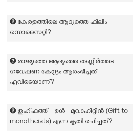
കേരളത്തിലെ ആദ്യത്തെ ഫിലിം
സൊസൈറ്റി?
രാജ്യത്തെ ആദ്യത്തെ തണ്ണീർത്തട
ഗവേഷണ കേന്ദ്രം ആരംഭിച്ചത്
എവിടെയാണ്?
തുഹ്ഫത്ത് - ഉൾ - മുവാഹിദ്ദീൻ (Gift to
monotheists) എന്ന കൃതി രചിച്ചത്?