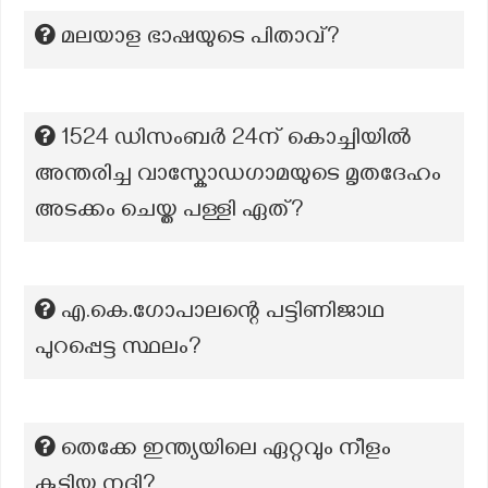
മലയാള ഭാഷയുടെ പിതാവ്?
1524 ഡിസംബർ 24ന് കൊച്ചിയിൽ
അന്തരിച്ച വാസ്കോഡഗാമയുടെ മൃതദേഹം
അടക്കം ചെയ്ത പള്ളി ഏത്?
എ.കെ.ഗോപാലന്റെ പട്ടിണിജാഥ
പുറപ്പെട്ട സ്ഥലം?
തെക്കേ ഇന്ത്യയിലെ ഏറ്റവും നീളം
കൂടിയ നദി?