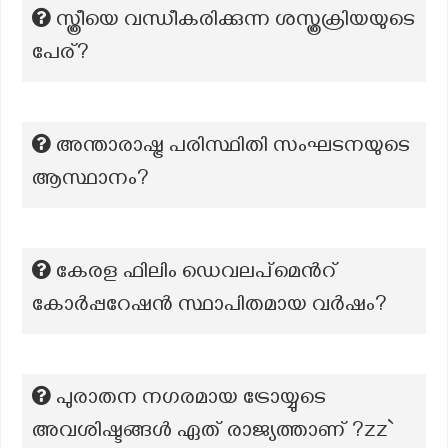
സ്ത്രീയെ വന്ധീകരിക്കുന്ന ശസ്ത്രക്രിയയുടെ
പേര്?
അന്താരാഷ്ട്ര പരിസ്ഥിതി സംഘടനയുടെ
ആസ്ഥാനം?
കേരള ഫിലിം ഡെവലപ്മെൻറ്
കോർപ്പറേഷൻ സ്ഥാപിതമായ വർഷം?
പുരാതന നഗരമായ ട്രോയ്യുടെ
അവശിഷ്ടങ്ങൾ ഏത് രാജ്യത്താണ് ?zz`