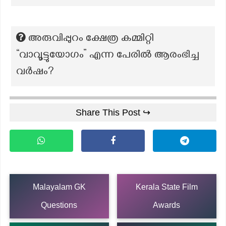
അരുവിപ്പുറം ക്ഷേത്ര കമ്മിറ്റി
“വാവൂട്ടുയോഗം” എന്ന പേരിൽ ആരംഭിച്ച
വർഷം?
Share This Post ↪
Malayalam GK
Kerala State Film
Questions
Awards