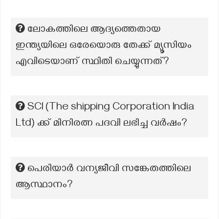
ലോകത്തിലെ ആദ്യത്തെതായ
ഇന്ത്യയിലെ ഒരേയൊരു തേക്ക് മ്യൂസിയം
എവിടെയാണ് സ്ഥിതി ചെയ്യുന്നത്?
SCI (The shipping Corporation India
Ltd) ക്ക് മിനിരത്ന പദവി ലഭിച്ച വർഷം?
പെരിയാർ വന്യജീവി സങ്കേതത്തിലെ
ആസ്ഥാനം?