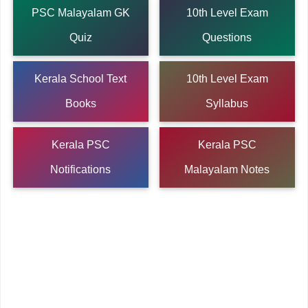
PSC Malayalam GK
10th Level Exam
Quiz
Questions
Kerala School Text
10th Level Exam
Books
Syllabus
Kerala PSC
Kerala PSC
Notifications
Malayalam Notes