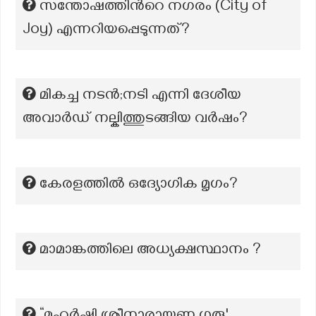
സന്തോഷത്തിന്‍റെ നഗരം (City of
Joy) എന്നറിയപ്പെടുന്നത്?
മികച്ച നടൻ;നടി എന്നി ദേശീയ
അവാർഡ് നല്കിത്തുടങ്ങിയ വർഷം?
കേരളത്തിൽ ഒദ്യോഗിക മൃഗം?
മാമാങ്കത്തിലെ അധ്യക്ഷസ്ഥാനം ?