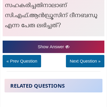
സഹകരിച്ചതിനാലാണ്
സി.എഫ്.ആൻഡ്രൂസിന് ദീനബന്ധു
എന്ന പേരു ലഭിച്ചത്?
Show Answer
« Prev Question
Next Question »
RELATED QUESTIONS