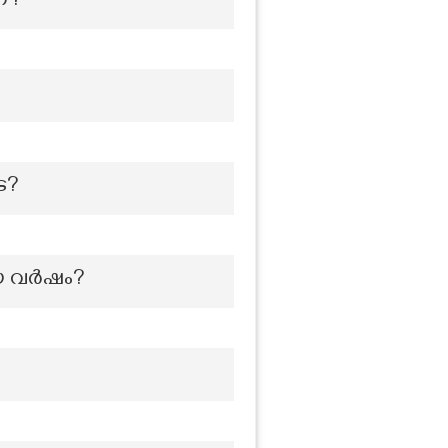
്?
െ?
ിയ വർഷം?