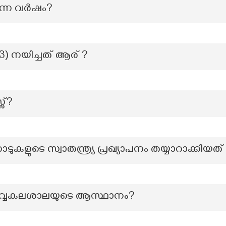
ന വര്‍ഷം?
93) നയിച്ചത് ആര് ?
സ്?
ളുടെ സ്വാതന്ത്ര്യ പ്രഖ്യാപനം തയ്യാറാക്കിയത്
വ്വകലശാലയുടെ ആസ്ഥാനം?