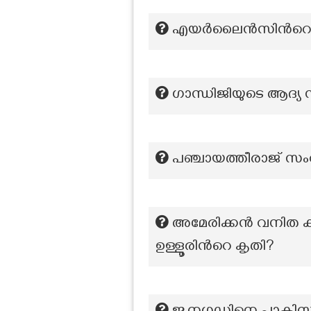
എയർലൈൻസിന്‍റെ പേ
ഗാന്ധിജിയുടെ ആദ്യ 
പഞ്ചായത്തീരാജ് സം
അമേരിക്കൻ വനിത കാത
ഉള്ളൂരിന്‍റെ കൃതി?