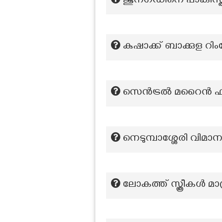
ജുനഗഡിനെ പാകിസ്താ
കുഷാക്ക് ബാക്കുള റി
സെൻട്രൽ മറൈൻ ഫിഷറീ
നെടുമ്പാശ്ശേരി വിമ
ലോകത്ത് സ്ത്രീകൾ മാത