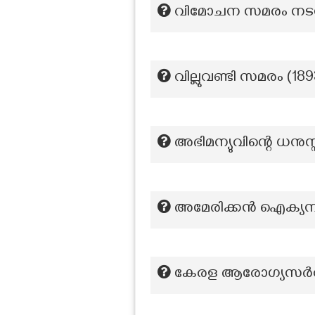
വിമോചന സമരം നടന്
വില്ലുവണ്ടി സമരം (18
അഭിമന്യുവിന്റെ ധനുസ്
അമേരിക്കൻ ഐക്യനാടുക
കേരള ആരോഗ്യസര്‍