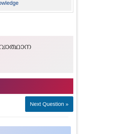
owledge
നവോത്ഥാന
Next Question »