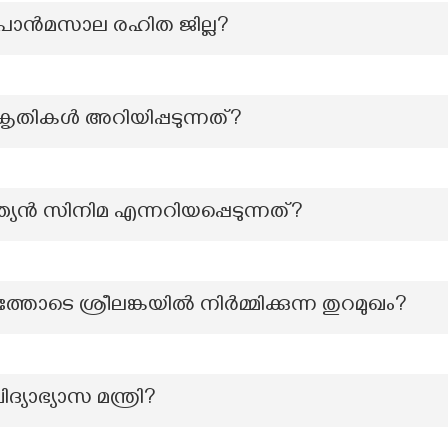
ണ പാൻമസാല രഹിത ജില്ല?
തികൾ അറിയിപ്പടുന്നത്?
്ത്യൻ സിനിമ എന്നറിയപ്പെടുന്നത്?
െ ശ്രീലങ്കയിൽ നിർമ്മിക്കുന്ന തുറമുഖം?
യാഭ്യാസ മന്ത്രി?