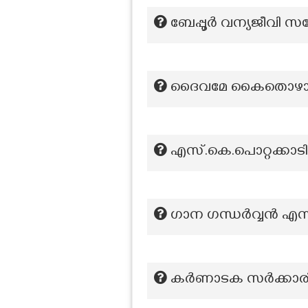
ബേപ്പൂര്‍ വന്യജീവി സ
ദൈവമേ കൈതൊഴാം ക
എസ്.കെ.പൊറ്റക്കാടിന
ഗാന ഗന്ധർവ്വൻ എന്
കർണാടക സർക്കാരിന്