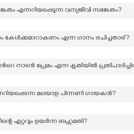
ങ്കേതം എന്നറിയപ്പെടുന്ന വന്യജീവി സങ്കേതം?
േൾക്കുമാറാകണം എന്ന ഗാനം രചിച്ചതാര്?
്‍റെ നാടൻ പ്രേമം എന്ന കൃതിയിൽ പ്രതിപാദിച്ചിരി
നറിയപ്പെടന്ന മലയാള പിന്നണി ഗായകൻ?
റെ ഏറ്റവും ഉയർന്ന ബഹുമതി?