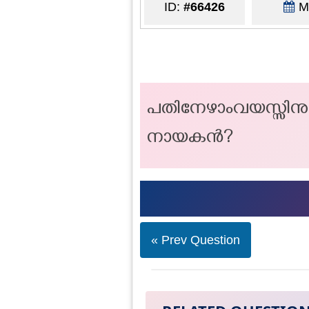
ID:
#66426
Ma
പതിനേഴാംവയസ്സിനു
നായകൻ?
« Prev Question