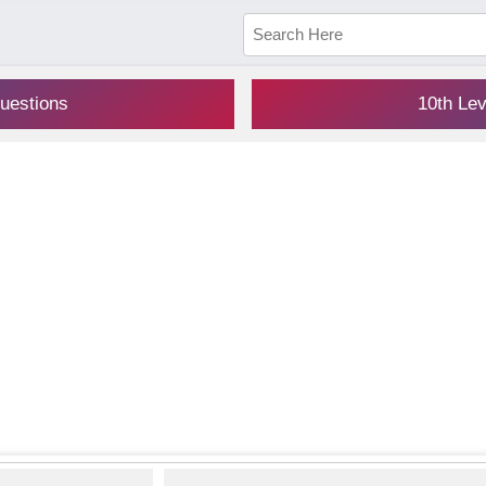
uestions
10th Le