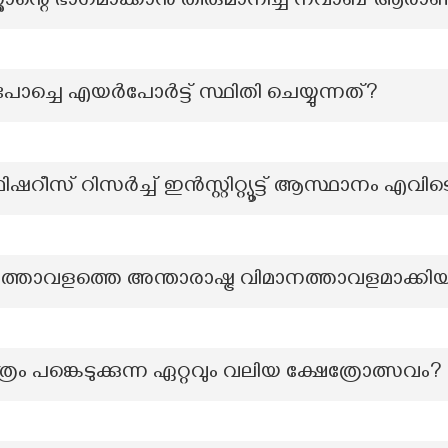
ന്റെ ഭാഗമാക്കാൻ തീരുമാനിച്ച നവാബ് ആരാണ
ംപോച്ചെ എയർപോർട്ട് സ്ഥിതി ചെയ്യുന്നത്?
സ് റിസർച്ച് ഇൻസ്റ്റിറ്റ്യൂട്ട് ആസ്ഥാനം എവിട
ാനത്താവളത്തെ അന്താരാഷ്ട്ര വിമാനത്താവളമാക്ക
്രം പങ്കെടുക്കുന്ന ഏറ്റവും വലിയ ക്ഷേത്രോത്സവം?