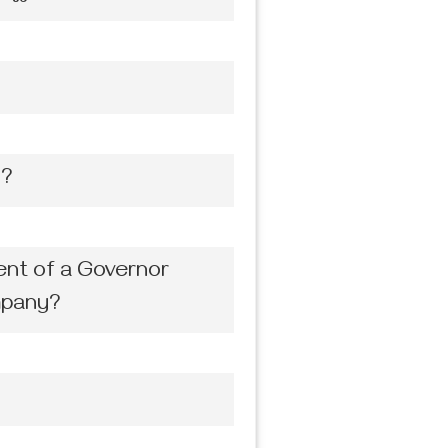
ർ?
ent of a Governor
ompany?