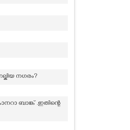
നല്കിയ നഗരം?
നറാ ബാങ്ക് .ഇതിന്റെ