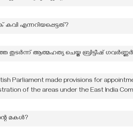
ക് കവി എന്നറിയപ്പെട്ടത്?
തുടർന്ന് ആത്മഹത്യ ചെയ്ത ബ്രിട്ടീഷ് ഗവർണ്ണ
itish Parliament made provisions for appointm
stration of the areas under the East India C
്റെ മകൾ?