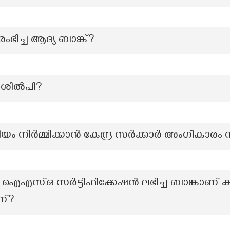
ംഭിച്ച ആദ്യ ബാങ്ക്?
ശില്‍പി?
ം നിർമ്മിക്കാൻ കേന്ദ്ര സർക്കാർ അംഗീകാരം 
ി ഐഎസ്ഒ സർട്ടിഫിക്കേഷൻ ലഭിച്ച ബാങ്കാണ് കാ
്?