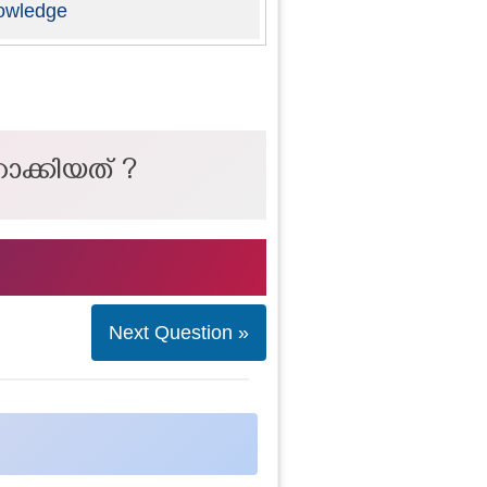
owledge
റാക്കിയത് ?
Next Question »