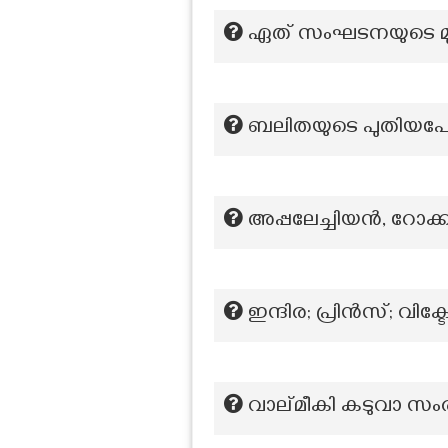
ഏത് സംഘടനയുടെ മ
ബലിതയുടെ പുതിയപേ
അപ്പലേച്ചിയൻ, റോക്
ഇന്ദിര; പ്രിൻസ്; വി
വാല്മീകി കടുവാ സംര