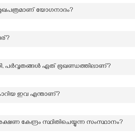
ുഖപത്രമാണ് യോഗനാദം?
ര്?
കി, പർവ്വതങ്ങൾ ഏത് ഭൂഖണ്ഡത്തിലാണ്?
ക്ടോറിയ ഇവ എന്താണ്?
ക്ഷണ കേന്ദ്രം സ്ഥിതിചെയ്യുന്ന സംസ്ഥാനം?