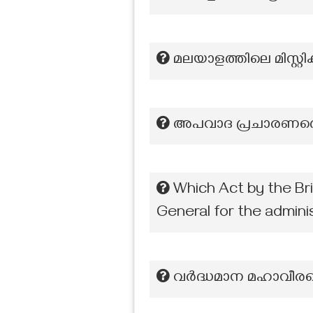
മലയാളത്തിലെ മിസ്റ്റി
അപവാദ പ്രചാരണത്തെ 
Which Act by the Br
General for the admini
വർദ്ധമാന മഹാവീരന