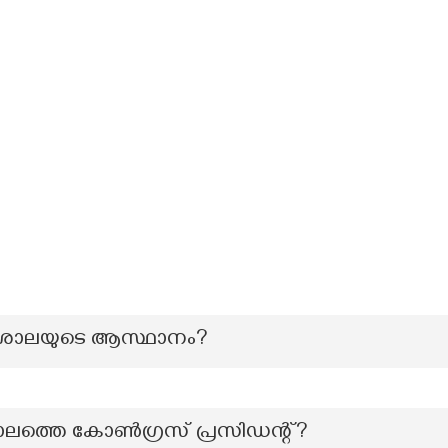
വകലശാലയുടെ ആസ്ഥാനം?
ര കാലത്തെ കോൺഗ്രസ് പ്രസിഡന്റ്?