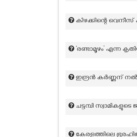
കിഴക്കിന്റെ വെനീസ് 
‘രണ്ടാമൂഴം’ എന്ന കൃ
ഇന്ദ്രൻ കർണ്ണന് 
ചട്ടമ്പി സ്വാമികളു
കേരളത്തിലെ ഭൂരഹിതര