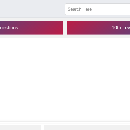
uestions
10th Le